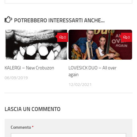
POTREBBERO INTERESSARTI ANCHE...
0
0
KALERGI – New Crobuzon
LOVESICK DUO – All over
again
06/09/2019
12/02/2021
LASCIA UN COMMENTO
Commento
*