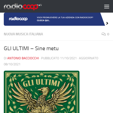
Salta al contenuto
NUOVA MUSICA ITALIANA
0
GLI ULTIMI – Sine metu
DI
ANTONIO BACCIOCCHI
· PUBBLICATO
11/10/2021
· AGGIORNATO
08/10/2021