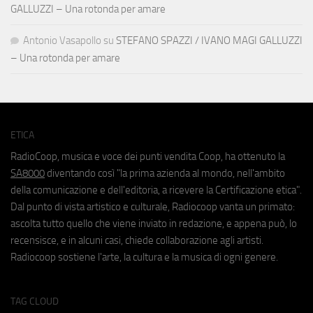
GALLUZZI – Una rotonda per amare
Antonio Vasapollo
su
STEFANO SPAZZI / IVANO MAGI GALLUZZI
– Una rotonda per amare
ETICA
RadioCoop, musica e voce dei punti vendita Coop, ha ottenuto la
SA8000
diventando così "la prima azienda al mondo, nell'ambito
della comunicazione e dell'editoria, a ricevere la Certificazione etica".
Dal punto di vista artistico e culturale, Radiocoop vanta un primato:
ascolta tutto quello che viene inviato in redazione, e appena può, lo
recensisce, e in alcuni casi, chiede collaborazione agli artisti.
Radiocoop sostiene l'arte, la cultura e la musica di ogni genere.
TAG CLOUD