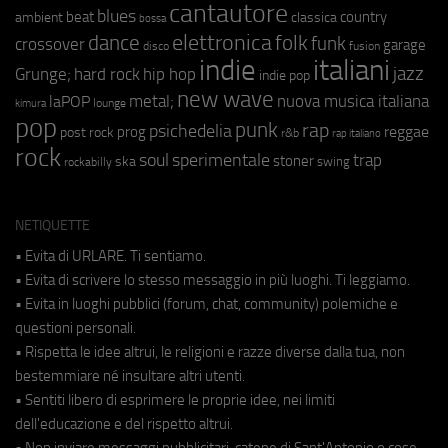
cantautore
blues
beat
country
ambient
classica
bossa
elettronica
dance
folk
funk
crossover
garage
fusion
disco
indie
italiani
jazz
hip hop
Grunge;
hard rock
indie pop
new wave
metal;
nuova musica italiana
laPOP
lounge
kimura
pop
punk
rap
psichedelia
reggae
prog
post rock
r&b
rap italiano
rock
soul
sperimentale
trap
stoner
ska
swing
rockabilly
NETIQUETTE
• Evita di URLARE. Ti sentiamo.
• Evita di scrivere lo stesso messaggio in più luoghi. Ti leggiamo.
• Evita in luoghi pubblici (forum, chat, community) polemiche e
questioni personali.
• Rispetta le idee altrui, le religioni e razze diverse dalla tua, non
bestemmiare né insultare altri utenti.
• Sentiti libero di esprimere le proprie idee, nei limiti
dell'educazione e del rispetto altrui.
• Non inviare messaggi pubblicitari, catene di Sant'Antonio o cose