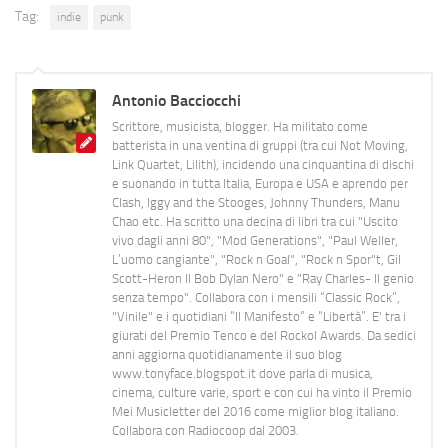
Tag:
indie
punk
Antonio Bacciocchi
Scrittore, musicista, blogger. Ha militato come
batterista in una ventina di gruppi (tra cui Not Moving,
Link Quartet, Lilith), incidendo una cinquantina di dischi
e suonando in tutta Italia, Europa e USA e aprendo per
Clash, Iggy and the Stooges, Johnny Thunders, Manu
Chao etc. Ha scritto una decina di libri tra cui "Uscito
vivo dagli anni 80", "Mod Generations", "Paul Weller,
L’uomo cangiante", "Rock n Goal", "Rock n Spor"t, Gil
Scott-Heron Il Bob Dylan Nero" e "Ray Charles- Il genio
senza tempo". Collabora con i mensili “Classic Rock”,
"Vinile" e i quotidiani “Il Manifesto” e “Libertà”. E' tra i
giurati del Premio Tenco e del Rockol Awards. Da sedici
anni aggiorna quotidianamente il suo blog
www.tonyface.blogspot.it dove parla di musica,
cinema, culture varie, sport e con cui ha vinto il Premio
Mei Musicletter del 2016 come miglior blog italiano.
Collabora con Radiocoop dal 2003.