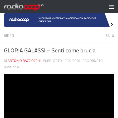
Salta al contenuto
VIDEO
0
GLORIA GALASSI – Senti come brucia
DI
ANTONIO BACCIOCCHI
· PUBBLICATO
12/01/2020
· AGGIORNATO
09/01/2020