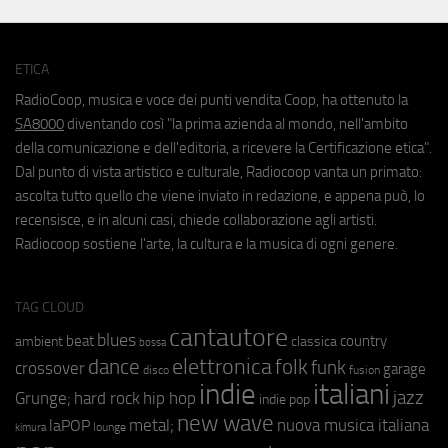
ETICA
RadioCoop, musica e voce dei punti vendita Coop, ha ottenuto la
SA8000
diventando così "la prima azienda al mondo, nell'ambito
della comunicazione e dell'editoria, a ricevere la Certificazione etica".
Dal punto di vista artistico e culturale, Radiocoop vanta un primato:
ascolta tutto quello che viene inviato in redazione, e appena può, lo
recensisce, e in alcuni casi, chiede collaborazione agli artisti.
Radiocoop sostiene l'arte, la cultura e la musica di ogni genere.
TAG CLOUD
cantautore
blues
beat
country
ambient
classica
bossa
elettronica
dance
folk
funk
crossover
garage
fusion
disco
indie
italiani
jazz
hip hop
Grunge;
hard rock
indie pop
new wave
metal;
nuova musica italiana
laPOP
lounge
kimura