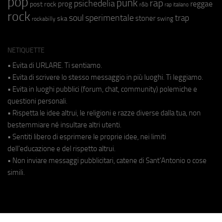
pop
punk
rap
psichedelia
reggae
prog
post rock
r&b
rap italiano
rock
soul
sperimentale
trap
stoner
ska
swing
rockabilly
NETIQUETTE
• Evita di URLARE. Ti sentiamo.
• Evita di scrivere lo stesso messaggio in più luoghi. Ti leggiamo.
• Evita in luoghi pubblici (forum, chat, community) polemiche e
questioni personali.
• Rispetta le idee altrui, le religioni e razze diverse dalla tua, non
bestemmiare né insultare altri utenti.
• Sentiti libero di esprimere le proprie idee, nei limiti
dell'educazione e del rispetto altrui.
• Non inviare messaggi pubblicitari, catene di Sant'Antonio o cose
simili.