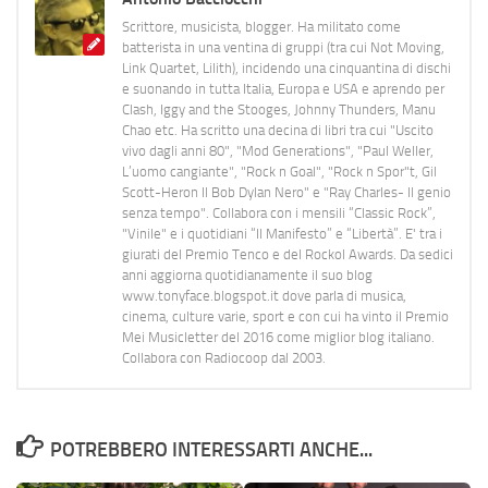
Scrittore, musicista, blogger. Ha militato come
batterista in una ventina di gruppi (tra cui Not Moving,
Link Quartet, Lilith), incidendo una cinquantina di dischi
e suonando in tutta Italia, Europa e USA e aprendo per
Clash, Iggy and the Stooges, Johnny Thunders, Manu
Chao etc. Ha scritto una decina di libri tra cui "Uscito
vivo dagli anni 80", "Mod Generations", "Paul Weller,
L’uomo cangiante", "Rock n Goal", "Rock n Spor"t, Gil
Scott-Heron Il Bob Dylan Nero" e "Ray Charles- Il genio
senza tempo". Collabora con i mensili “Classic Rock”,
"Vinile" e i quotidiani “Il Manifesto” e “Libertà”. E' tra i
giurati del Premio Tenco e del Rockol Awards. Da sedici
anni aggiorna quotidianamente il suo blog
www.tonyface.blogspot.it dove parla di musica,
cinema, culture varie, sport e con cui ha vinto il Premio
Mei Musicletter del 2016 come miglior blog italiano.
Collabora con Radiocoop dal 2003.
POTREBBERO INTERESSARTI ANCHE...