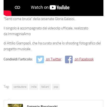
“Senti come brucia”
della cesenate
Gloria Galassi
.
Il singolo è accompagnato dal
videoclip ufficiale
, realizzato
da
ImmaginiaAmo
di
Attilio Giampaoli
, che ha curato anche lo
shooting
fotografico del
progetto musicale.
Condividi l'articolo:
on Twitter
on Facebook
Tag:
cantautore
indie
italiani
pop
Antonio Bacciocchi