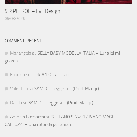
SIR PETROL – Evil Design
06/08/2026
COMMENTI RECENTI
Mariangela
su
SELLY BABY MODELLA ITALIA – Luna lei mi
guarda
Fabrizio
su
DORIAN O. A. – Tao
Valentina
su
SAM D – Leggera – (Prod. Manqc)
Danilo
su
SAM D – Leggera – (Prod. Manqc)
Antonio Bacciocchi
su
STEFANO SPAZZI / IVANO MAGI
GALLUZZI – Una rotonda per amare