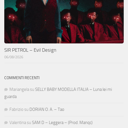
SIR PETROL – Evil Design
06/08/2026
COMMENTI RECENTI
Mariangela
su
SELLY BABY MODELLA ITALIA – Luna lei mi
guarda
Fabrizio
su
DORIAN O. A. – Tao
Valentina
su
SAM D – Leggera – (Prod. Manqc)