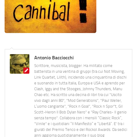
Antonio Bacciocchi
Scrittore, musicista, blogger. Ha militato come
batterista in una ventina di gruppi (tra cui Not Moving,
Link Quartet, Lilith), incidendo una cinquantina di dischi
e suonando in tutta Italia, Europa e USA e aprendo per
Clash, Iggy and the Stooges, Johnny Thunders, Manu
Chao etc. Ha scritto una decina di libri tra cui "Uscito
vivo dagli anni 80", "Mod Generations", "Paul Weller,
L’uomo cangiante", "Rock n Goal", "Rock n Spor"t, Gil
Scott-Heron Il Bob Dylan Nero" e "Ray Charles- Il genio
senza tempo". Collabora con i mensili “Classic Rock”,
"Vinile" e i quotidiani “Il Manifesto” e “Libertà”. E' tra i
giurati del Premio Tenco e del Rockol Awards. Da sedici
anni aggiorna quotidianamente il suo blog