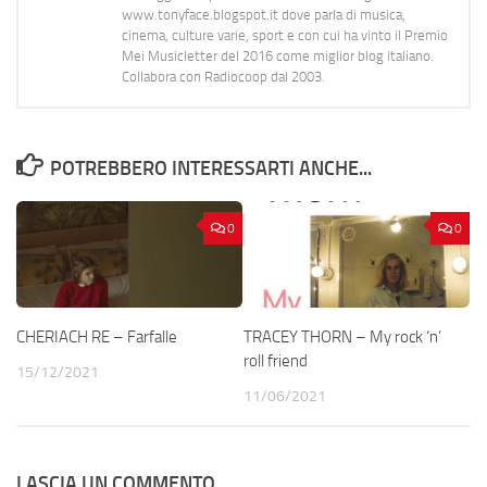
www.tonyface.blogspot.it dove parla di musica,
cinema, culture varie, sport e con cui ha vinto il Premio
Mei Musicletter del 2016 come miglior blog italiano.
Collabora con Radiocoop dal 2003.
POTREBBERO INTERESSARTI ANCHE...
0
0
CHERIACH RE – Farfalle
TRACEY THORN – My rock ‘n’
roll friend
15/12/2021
11/06/2021
LASCIA UN COMMENTO