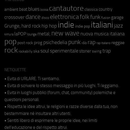
cantautore
blues
beat
country
ambient
classica
bossa
elettronica
dance
folk
funk
crossover
garage
fusion
disco
indie
italiani
jazz
hip hop
Grunge;
hard rock
indie pop
new wave
metal;
nuova musica italiana
laPOP
lounge
kimura
pop
punk
rap
psichedelia
reggae
prog
post rock
r&b
rap italiano
rock
soul
sperimentale
trap
stoner
ska
swing
rockabilly
NETIQUETTE
• Evita di URLARE. Ti sentiamo.
• Evita di scrivere lo stesso messaggio in più luoghi. Ti leggiamo.
• Evita in luoghi pubblici (forum, chat, community) polemiche e
questioni personali.
• Rispetta le idee altrui, le religioni e razze diverse dalla tua, non
bestemmiare né insultare altri utenti.
• Sentiti libero di esprimere le proprie idee, nei limiti
dell'educazione e del rispetto altrui.