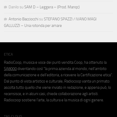
Danilo
su
SAM D – Leggera – (Prod. Manqc)
Antonio Bacciocchi
su
STEFANO SPAZZI / IVANO MAGI
GALLUZZI – Una rotonda per amare
ETICA
RadioCoop, musica e voce dei punti vendita Coop, ha ottenuto la
SA8000
diventando così "la prima azienda al mondo, nell'ambito
della comunicazione e dell'editoria, a ricevere la Certificazione etica".
Dal punto di vista artistico e culturale, Radiocoop vanta un primato:
ascolta tutto quello che viene inviato in redazione, e appena può, lo
recensisce, e in alcuni casi, chiede collaborazione agli artisti.
Radiocoop sostiene l'arte, la cultura e la musica di ogni genere.
TAG CLOUD