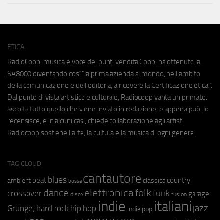
ETICA
RadioCoop, musica e voce dei punti vendita Coop, ha ottenuto la
SA8000
diventando così "la prima azienda al mondo, nell'ambito
della comunicazione e dell'editoria, a ricevere la Certificazione etica".
Dal punto di vista artistico e culturale, Radiocoop vanta un primato:
ascolta tutto quello che viene inviato in redazione, e appena può, lo
recensisce, e in alcuni casi, chiede collaborazione agli artisti.
Radiocoop sostiene l'arte, la cultura e la musica di ogni genere.
TAG CLOUD
cantautore
blues
beat
country
ambient
classica
bossa
elettronica
dance
folk
funk
crossover
garage
fusion
disco
indie
italiani
jazz
hip hop
Grunge;
hard rock
indie pop