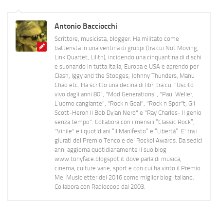
Antonio Bacciocchi
Scrittore, musicista, blogger. Ha militato come
batterista in una ventina di gruppi (tra cui Not Moving,
Link Quartet, Lilith), incidendo una cinquantina di dischi
e suonando in tutta Italia, Europa e USA e aprendo per
Clash, Iggy and the Stooges, Johnny Thunders, Manu
Chao etc. Ha scritto una decina di libri tra cui "Uscito
vivo dagli anni 80", "Mod Generations", "Paul Weller,
L’uomo cangiante", "Rock n Goal", "Rock n Spor"t, Gil
Scott-Heron Il Bob Dylan Nero" e "Ray Charles- Il genio
senza tempo". Collabora con i mensili “Classic Rock”,
"Vinile" e i quotidiani “Il Manifesto” e “Libertà”. E' tra i
giurati del Premio Tenco e del Rockol Awards. Da sedici
anni aggiorna quotidianamente il suo blog
www.tonyface.blogspot.it dove parla di musica,
cinema, culture varie, sport e con cui ha vinto il Premio
Mei Musicletter del 2016 come miglior blog italiano.
Collabora con Radiocoop dal 2003.