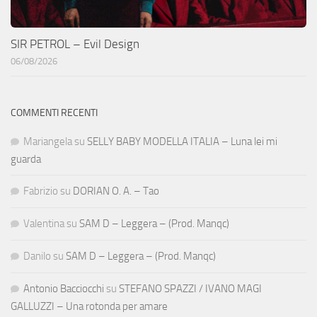
SIR PETROL – Evil Design
06/08/2026
COMMENTI RECENTI
Mariangela
su
SELLY BABY MODELLA ITALIA – Luna lei mi
guarda
Fabrizio
su
DORIAN O. A. – Tao
Valentina
su
SAM D – Leggera – (Prod. Manqc)
Danilo
su
SAM D – Leggera – (Prod. Manqc)
Antonio Bacciocchi
su
STEFANO SPAZZI / IVANO MAGI
GALLUZZI – Una rotonda per amare