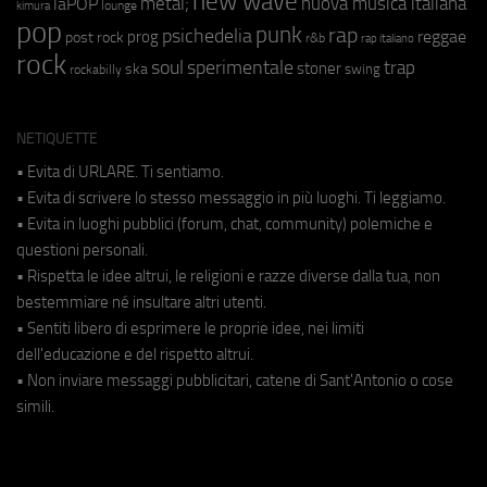
new wave
metal;
nuova musica italiana
laPOP
lounge
kimura
pop
punk
rap
psichedelia
reggae
prog
post rock
r&b
rap italiano
rock
soul
sperimentale
trap
stoner
ska
swing
rockabilly
NETIQUETTE
• Evita di URLARE. Ti sentiamo.
• Evita di scrivere lo stesso messaggio in più luoghi. Ti leggiamo.
• Evita in luoghi pubblici (forum, chat, community) polemiche e
questioni personali.
• Rispetta le idee altrui, le religioni e razze diverse dalla tua, non
bestemmiare né insultare altri utenti.
• Sentiti libero di esprimere le proprie idee, nei limiti
dell'educazione e del rispetto altrui.
• Non inviare messaggi pubblicitari, catene di Sant'Antonio o cose
simili.