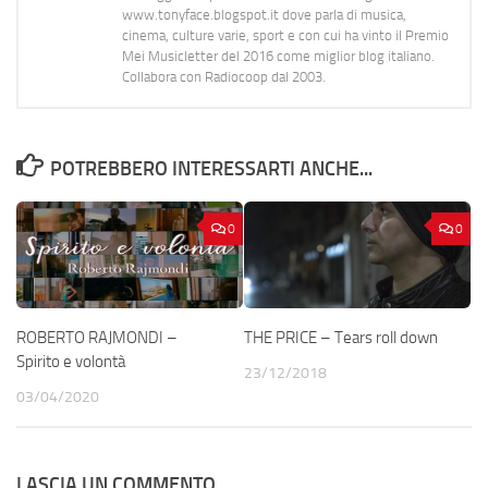
www.tonyface.blogspot.it dove parla di musica,
cinema, culture varie, sport e con cui ha vinto il Premio
Mei Musicletter del 2016 come miglior blog italiano.
Collabora con Radiocoop dal 2003.
POTREBBERO INTERESSARTI ANCHE...
0
0
ROBERTO RAJMONDI –
THE PRICE – Tears roll down
Spirito e volontà
23/12/2018
03/04/2020
LASCIA UN COMMENTO