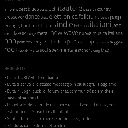
cantautore
blues
beat
country
ambient
classica
bossa
elettronica
dance
folk
funk
crossover
garage
fusion
disco
indie
italiani
jazz
hip hop
Grunge;
hard rock
indie pop
new wave
nuova musica italiana
metal;
laPOP
lounge
kimura
pop
punk
rap
psichedelia
reggae
prog
post rock
r&b
rap italiano
rock
soul
sperimentale
trap
stoner
ska
swing
rockabilly
NETIQUETTE
• Evita di URLARE. Ti sentiamo.
• Evita di scrivere lo stesso messaggio in più luoghi. Ti leggiamo.
• Evita in luoghi pubblici (forum, chat, community) polemiche e
questioni personali.
• Rispetta le idee altrui, le religioni e razze diverse dalla tua, non
bestemmiare né insultare altri utenti.
• Sentiti libero di esprimere le proprie idee, nei limiti
dell'educazione e del rispetto altrui.