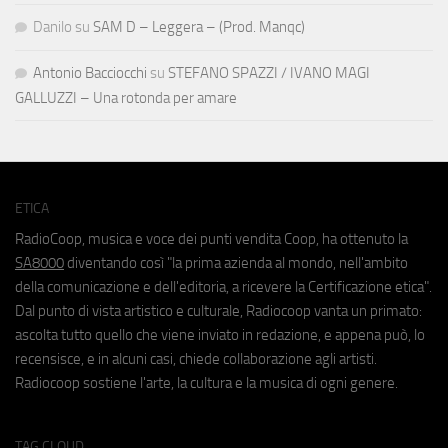
Danilo
su
SAM D – Leggera – (Prod. Manqc)
Antonio Bacciocchi
su
STEFANO SPAZZI / IVANO MAGI
GALLUZZI – Una rotonda per amare
ETICA
RadioCoop, musica e voce dei punti vendita Coop, ha ottenuto la
SA8000
diventando così "la prima azienda al mondo, nell'ambito
della comunicazione e dell'editoria, a ricevere la Certificazione etica".
Dal punto di vista artistico e culturale, Radiocoop vanta un primato:
ascolta tutto quello che viene inviato in redazione, e appena può, lo
recensisce, e in alcuni casi, chiede collaborazione agli artisti.
Radiocoop sostiene l'arte, la cultura e la musica di ogni genere.
TAG CLOUD