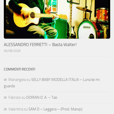
ALESSANDRO FERRETTI – Basta Walter!
06/08/2026
COMMENTI RECENTI
Mariangela
su
SELLY BABY MODELLA ITALIA – Luna lei mi
guarda
Fabrizio
su
DORIAN O. A. – Tao
Valentina
su
SAM D – Leggera – (Prod. Manqc)