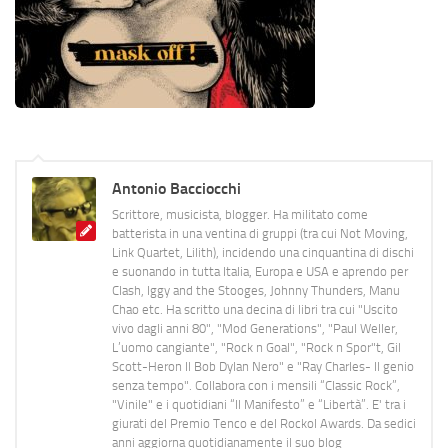
Antonio Bacciocchi
Scrittore, musicista, blogger. Ha militato come
batterista in una ventina di gruppi (tra cui Not Moving,
Link Quartet, Lilith), incidendo una cinquantina di dischi
e suonando in tutta Italia, Europa e USA e aprendo per
Clash, Iggy and the Stooges, Johnny Thunders, Manu
Chao etc. Ha scritto una decina di libri tra cui "Uscito
vivo dagli anni 80", "Mod Generations", "Paul Weller,
L’uomo cangiante", "Rock n Goal", "Rock n Spor"t, Gil
Scott-Heron Il Bob Dylan Nero" e "Ray Charles- Il genio
senza tempo". Collabora con i mensili “Classic Rock”,
"Vinile" e i quotidiani “Il Manifesto” e “Libertà”. E' tra i
giurati del Premio Tenco e del Rockol Awards. Da sedici
anni aggiorna quotidianamente il suo blog