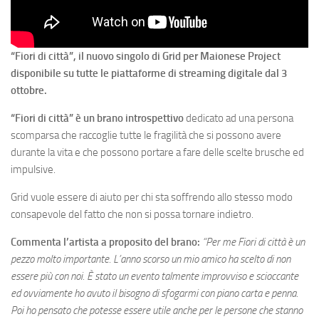
“Fiori di città”, il nuovo singolo di Grid per Maionese Project
disponibile su tutte le piattaforme di streaming digitale dal 3
ottobre.
“Fiori di città” è un brano introspettivo
dedicato ad una persona
scomparsa che raccoglie tutte le fragilità che si possono avere
durante la vita e che possono portare a fare delle scelte brusche ed
impulsive.
Grid vuole essere di aiuto per chi sta soffrendo allo stesso modo
consapevole del fatto che non si possa tornare indietro.
Commenta l’artista a proposito del brano:
“Per me Fiori di città è un
pezzo molto importante. L’anno scorso un mio amico ha scelto di non
essere più con noi. È stato un evento talmente improvviso e scioccante
ed ovviamente ho avuto il bisogno di sfogarmi con piano carta e penna.
Poi ho pensato che potesse essere utile anche per le persone che stanno