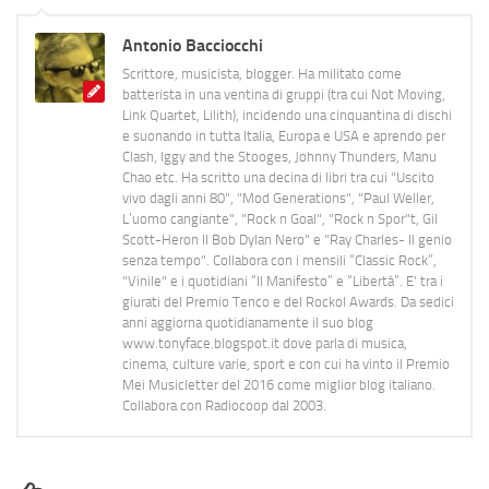
Antonio Bacciocchi
Scrittore, musicista, blogger. Ha militato come
batterista in una ventina di gruppi (tra cui Not Moving,
Link Quartet, Lilith), incidendo una cinquantina di dischi
e suonando in tutta Italia, Europa e USA e aprendo per
Clash, Iggy and the Stooges, Johnny Thunders, Manu
Chao etc. Ha scritto una decina di libri tra cui "Uscito
vivo dagli anni 80", "Mod Generations", "Paul Weller,
L’uomo cangiante", "Rock n Goal", "Rock n Spor"t, Gil
Scott-Heron Il Bob Dylan Nero" e "Ray Charles- Il genio
senza tempo". Collabora con i mensili “Classic Rock”,
"Vinile" e i quotidiani “Il Manifesto” e “Libertà”. E' tra i
giurati del Premio Tenco e del Rockol Awards. Da sedici
anni aggiorna quotidianamente il suo blog
www.tonyface.blogspot.it dove parla di musica,
cinema, culture varie, sport e con cui ha vinto il Premio
Mei Musicletter del 2016 come miglior blog italiano.
Collabora con Radiocoop dal 2003.