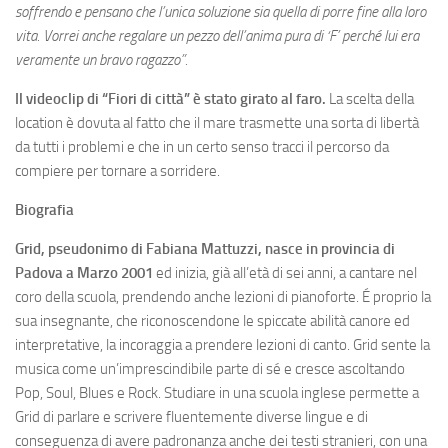
soffrendo e pensano che l’unica soluzione sia quella di porre fine alla loro
vita. Vorrei anche regalare un pezzo dell’anima pura di ‘F’ perché lui era
veramente un bravo ragazzo”.
Il videoclip di “Fiori di città” è stato girato al faro.
La scelta della
location è dovuta al fatto che il mare trasmette una sorta di libertà
da tutti i problemi e che in un certo senso tracci il percorso da
compiere per tornare a sorridere.
Biografia
Grid, pseudonimo di Fabiana Mattuzzi, nasce in provincia di
Padova a Marzo 2001
ed inizia, già all’età di sei anni, a cantare nel
coro della scuola, prendendo anche lezioni di pianoforte. É proprio la
sua insegnante, che riconoscendone le spiccate abilità canore ed
interpretative, la incoraggia a prendere lezioni di canto. Grid sente la
musica come un’imprescindibile parte di sé e cresce ascoltando
Pop, Soul, Blues e Rock. Studiare in una scuola inglese permette a
Grid di parlare e scrivere fluentemente diverse lingue e di
conseguenza di avere padronanza anche dei testi stranieri, con una