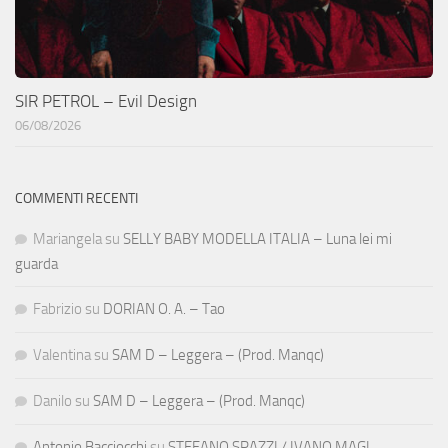
SIR PETROL – Evil Design
06/08/2026
COMMENTI RECENTI
Mariangela
su
SELLY BABY MODELLA ITALIA – Luna lei mi
guarda
Fabrizio
su
DORIAN O. A. – Tao
Valentina
su
SAM D – Leggera – (Prod. Manqc)
Danilo
su
SAM D – Leggera – (Prod. Manqc)
Antonio Bacciocchi
su
STEFANO SPAZZI / IVANO MAGI