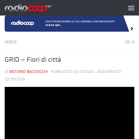
Salta al contenuto
VIDEO
0
GRID – Fiori di città
DI
ANTONIO BACCIOCCHI
· PUBBLICATO
25/10/2024
· AGGIORNATO
22/10/2024