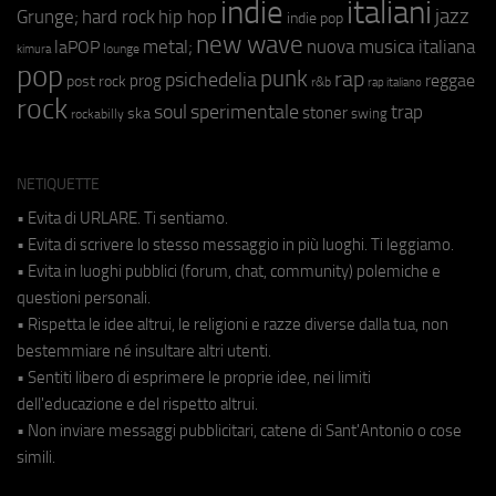
indie
italiani
jazz
hip hop
Grunge;
hard rock
indie pop
new wave
metal;
nuova musica italiana
laPOP
lounge
kimura
pop
punk
rap
psichedelia
reggae
prog
post rock
r&b
rap italiano
rock
soul
sperimentale
trap
stoner
ska
swing
rockabilly
NETIQUETTE
• Evita di URLARE. Ti sentiamo.
• Evita di scrivere lo stesso messaggio in più luoghi. Ti leggiamo.
• Evita in luoghi pubblici (forum, chat, community) polemiche e
questioni personali.
• Rispetta le idee altrui, le religioni e razze diverse dalla tua, non
bestemmiare né insultare altri utenti.
• Sentiti libero di esprimere le proprie idee, nei limiti
dell'educazione e del rispetto altrui.
• Non inviare messaggi pubblicitari, catene di Sant'Antonio o cose
simili.