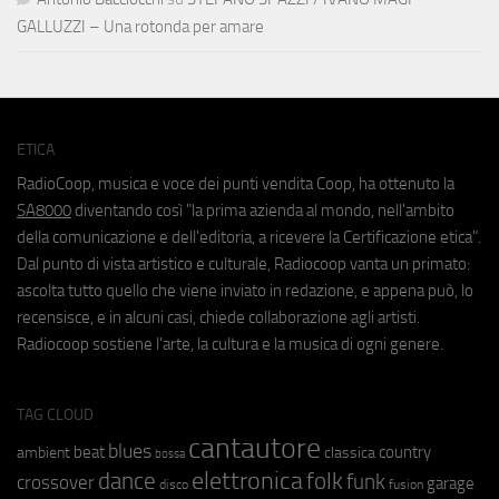
GALLUZZI – Una rotonda per amare
ETICA
RadioCoop, musica e voce dei punti vendita Coop, ha ottenuto la
SA8000
diventando così "la prima azienda al mondo, nell'ambito
della comunicazione e dell'editoria, a ricevere la Certificazione etica".
Dal punto di vista artistico e culturale, Radiocoop vanta un primato:
ascolta tutto quello che viene inviato in redazione, e appena può, lo
recensisce, e in alcuni casi, chiede collaborazione agli artisti.
Radiocoop sostiene l'arte, la cultura e la musica di ogni genere.
TAG CLOUD
cantautore
blues
beat
country
ambient
classica
bossa
elettronica
dance
folk
funk
crossover
garage
fusion
disco