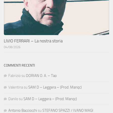
LIVIO FERRARI – La nostra storia
04/08/2026
COMMENTI RECENTI
Fabrizio
su
DORIAN O. A. – Tao
Valentina
su
SAM D – Leggera – (Prod. Manqc)
Danilo
su
SAM D – Leggera – (Prod. Manqc)
Antonio Bacciocchi
su
STEFANO SPAZZI / IVANO MAGI