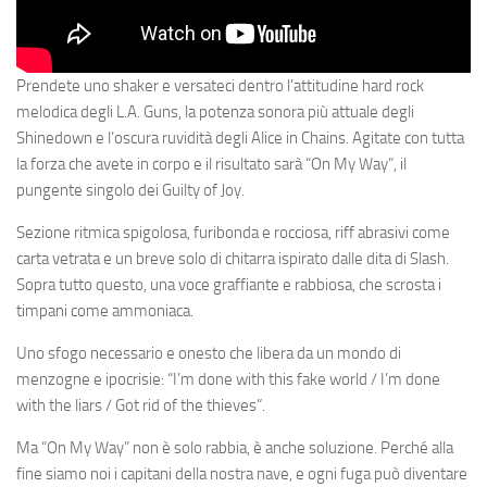
Prendete uno shaker e versateci dentro l’attitudine hard rock
melodica degli L.A. Guns, la potenza sonora più attuale degli
Shinedown e l’oscura ruvidità degli Alice in Chains. Agitate con tutta
la forza che avete in corpo e il risultato sarà “On My Way”, il
pungente singolo dei Guilty of Joy.
Sezione ritmica spigolosa, furibonda e rocciosa, riff abrasivi come
carta vetrata e un breve solo di chitarra ispirato dalle dita di Slash.
Sopra tutto questo, una voce graffiante e rabbiosa, che scrosta i
timpani come ammoniaca.
Uno sfogo necessario e onesto che libera da un mondo di
menzogne e ipocrisie: “I’m done with this fake world / I’m done
with the liars / Got rid of the thieves”.
Ma “On My Way” non è solo rabbia, è anche soluzione. Perché alla
fine siamo noi i capitani della nostra nave, e ogni fuga può diventare