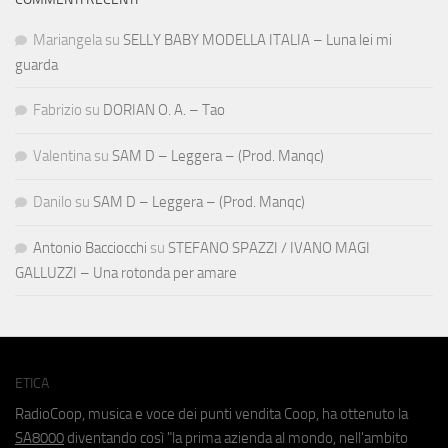
Mariangela
su
SELLY BABY MODELLA ITALIA – Luna lei mi
guarda
Fabrizio
su
DORIAN O. A. – Tao
Valentina
su
SAM D – Leggera – (Prod. Manqc)
Danilo
su
SAM D – Leggera – (Prod. Manqc)
Antonio Bacciocchi
su
STEFANO SPAZZI / IVANO MAGI
GALLUZZI – Una rotonda per amare
ETICA
RadioCoop, musica e voce dei punti vendita Coop, ha ottenuto la
SA8000
diventando così "la prima azienda al mondo, nell'ambito