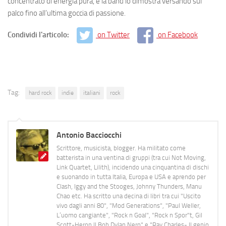
concentrato di energia pura, e la band lo dimostra versando sul
palco fino all’ultima goccia di passione.
Condividi l'articolo:
on Twitter
on Facebook
Tag:
hard rock
indie
italiani
rock
Antonio Bacciocchi
Scrittore, musicista, blogger. Ha militato come
batterista in una ventina di gruppi (tra cui Not Moving,
Link Quartet, Lilith), incidendo una cinquantina di dischi
e suonando in tutta Italia, Europa e USA e aprendo per
Clash, Iggy and the Stooges, Johnny Thunders, Manu
Chao etc. Ha scritto una decina di libri tra cui "Uscito
vivo dagli anni 80", "Mod Generations", "Paul Weller,
L’uomo cangiante", "Rock n Goal", "Rock n Spor"t, Gil
Scott-Heron Il Bob Dylan Nero" e "Ray Charles- Il genio