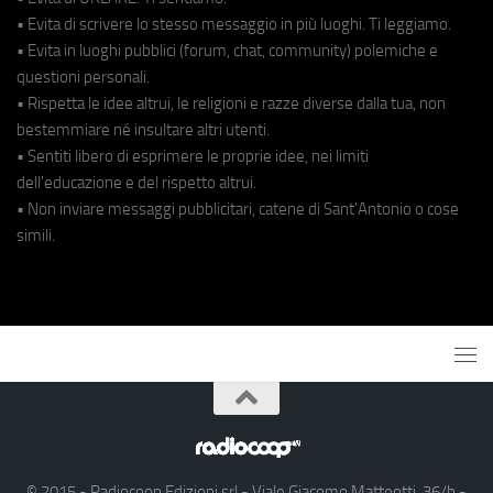
• Evita di scrivere lo stesso messaggio in più luoghi. Ti leggiamo.
• Evita in luoghi pubblici (forum, chat, community) polemiche e
questioni personali.
• Rispetta le idee altrui, le religioni e razze diverse dalla tua, non
bestemmiare né insultare altri utenti.
• Sentiti libero di esprimere le proprie idee, nei limiti
dell'educazione e del rispetto altrui.
• Non inviare messaggi pubblicitari, catene di Sant'Antonio o cose
simili.
© 2015 - Radiocoop Edizioni srl - Viale Giacomo Matteotti, 36/b -