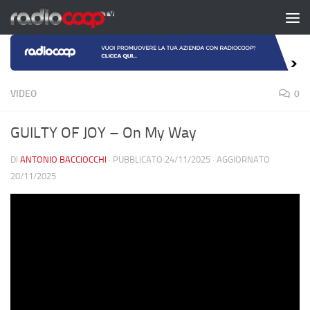
Salta al contenuto
VIDEO
0
GUILTY OF JOY – On My Way
DI
ANTONIO BACCIOCCHI
· PUBBLICATO
24/11/2025
· AGGIORNATO
20/11/2025