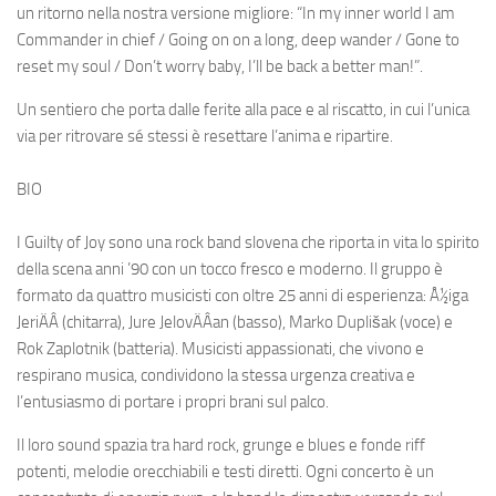
un ritorno nella nostra versione migliore: “In my inner world I am
Commander in chief / Going on on a long, deep wander / Gone to
reset my soul / Don’t worry baby, I’ll be back a better man!”.
Un sentiero che porta dalle ferite alla pace e al riscatto, in cui l’unica
via per ritrovare sé stessi è resettare l’anima e ripartire.
BIO
I Guilty of Joy sono una rock band slovena che riporta in vita lo spirito
della scena anni ’90 con un tocco fresco e moderno. Il gruppo è
formato da quattro musicisti con oltre 25 anni di esperienza: Å½iga
JeriÄÂ (chitarra), Jure JelovÄÂan (basso), Marko Duplišak (voce) e
Rok Zaplotnik (batteria). Musicisti appassionati, che vivono e
respirano musica, condividono la stessa urgenza creativa e
l’entusiasmo di portare i propri brani sul palco.
Il loro sound spazia tra hard rock, grunge e blues e fonde riff
potenti, melodie orecchiabili e testi diretti. Ogni concerto è un