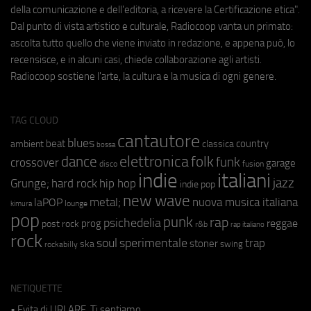
della comunicazione e dell'editoria, a ricevere la Certificazione etica".
Dal punto di vista artistico e culturale, Radiocoop vanta un primato:
ascolta tutto quello che viene inviato in redazione, e appena può, lo
recensisce, e in alcuni casi, chiede collaborazione agli artisti.
Radiocoop sostiene l'arte, la cultura e la musica di ogni genere.
TAG CLOUD
cantautore
blues
beat
country
ambient
classica
bossa
elettronica
dance
folk
funk
crossover
garage
fusion
disco
indie
italiani
jazz
hip hop
Grunge;
hard rock
indie pop
new wave
metal;
nuova musica italiana
laPOP
lounge
kimura
pop
punk
rap
psichedelia
reggae
prog
post rock
r&b
rap italiano
rock
soul
sperimentale
trap
stoner
ska
swing
rockabilly
NETIQUETTE
• Evita di URLARE. Ti sentiamo.