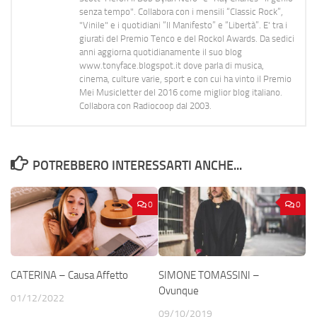
senza tempo". Collabora con i mensili “Classic Rock”,
"Vinile" e i quotidiani “Il Manifesto” e “Libertà”. E' tra i
giurati del Premio Tenco e del Rockol Awards. Da sedici
anni aggiorna quotidianamente il suo blog
www.tonyface.blogspot.it dove parla di musica,
cinema, culture varie, sport e con cui ha vinto il Premio
Mei Musicletter del 2016 come miglior blog italiano.
Collabora con Radiocoop dal 2003.
POTREBBERO INTERESSARTI ANCHE...
0
0
CATERINA – Causa Affetto
SIMONE TOMASSINI –
Ovunque
01/12/2022
09/10/2019