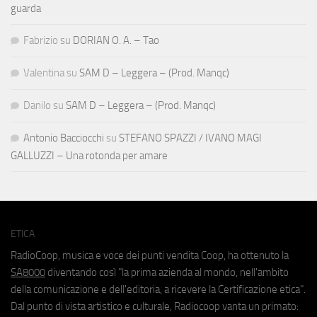
guarda
Fabrizio
su
DORIAN O. A. – Tao
Valentina
su
SAM D – Leggera – (Prod. Manqc)
Danilo
su
SAM D – Leggera – (Prod. Manqc)
Antonio Bacciocchi
su
STEFANO SPAZZI / IVANO MAGI
GALLUZZI – Una rotonda per amare
ETICA
RadioCoop, musica e voce dei punti vendita Coop, ha ottenuto la
SA8000
diventando così "la prima azienda al mondo, nell'ambito
della comunicazione e dell'editoria, a ricevere la Certificazione etica".
Dal punto di vista artistico e culturale, Radiocoop vanta un primato: