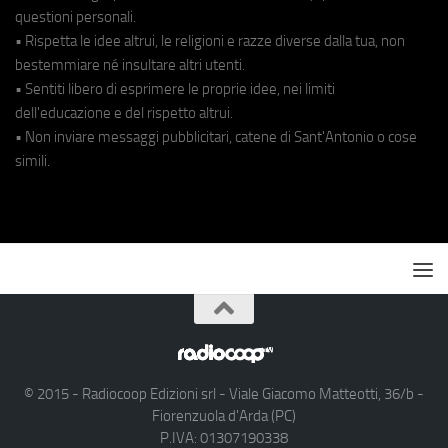
questioni personali.
• Rispetta le idee altrui, le religioni e razze diverse dalla tua, non
bestemmiare né insultare altri utenti.
• Sentiti libero di esprimere le proprie idee, nei limiti
dell'educazione e del rispetto altrui.
• Non inviare messaggi pubblicitari, catene di Sant'Antonio o cose
simili.
© 2015 - Radiocoop Edizioni srl - Viale Giacomo Matteotti, 36/b -
Fiorenzuola d'Arda (PC)
P.IVA: 01307190338