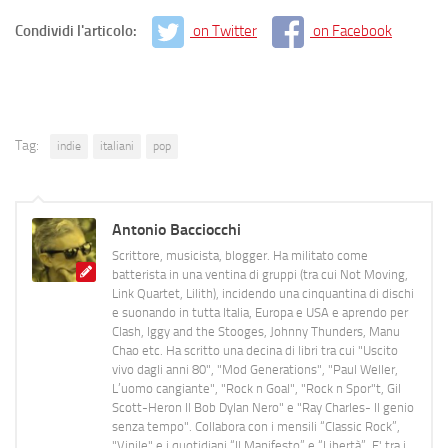
Condividi l'articolo:
on Twitter
on Facebook
Tag:
indie
italiani
pop
Antonio Bacciocchi
Scrittore, musicista, blogger. Ha militato come
batterista in una ventina di gruppi (tra cui Not Moving,
Link Quartet, Lilith), incidendo una cinquantina di dischi
e suonando in tutta Italia, Europa e USA e aprendo per
Clash, Iggy and the Stooges, Johnny Thunders, Manu
Chao etc. Ha scritto una decina di libri tra cui "Uscito
vivo dagli anni 80", "Mod Generations", "Paul Weller,
L’uomo cangiante", "Rock n Goal", "Rock n Spor"t, Gil
Scott-Heron Il Bob Dylan Nero" e "Ray Charles- Il genio
senza tempo". Collabora con i mensili “Classic Rock”,
"Vinile" e i quotidiani “Il Manifesto” e “Libertà”. E' tra i