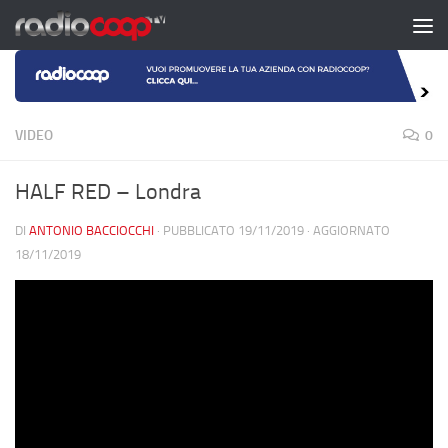
Salta al contenuto
VIDEO
0
HALF RED – Londra
DI
ANTONIO BACCIOCCHI
· PUBBLICATO
19/11/2019
· AGGIORNATO
18/11/2019