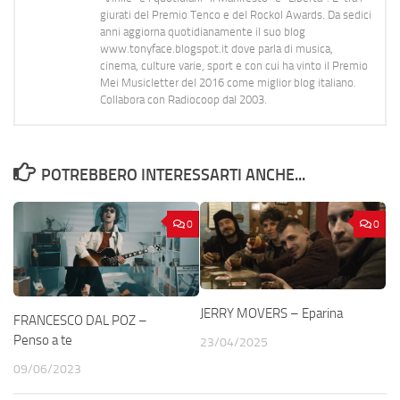
giurati del Premio Tenco e del Rockol Awards. Da sedici
anni aggiorna quotidianamente il suo blog
www.tonyface.blogspot.it dove parla di musica,
cinema, culture varie, sport e con cui ha vinto il Premio
Mei Musicletter del 2016 come miglior blog italiano.
Collabora con Radiocoop dal 2003.
POTREBBERO INTERESSARTI ANCHE...
0
0
JERRY MOVERS – Eparina
FRANCESCO DAL POZ –
Penso a te
23/04/2025
09/06/2023