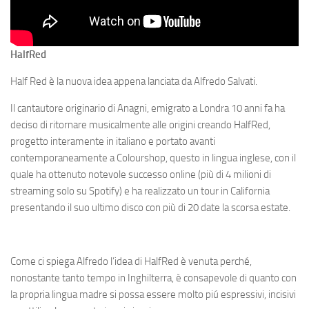
Half
Red
Half Red è la nuova idea appena lanciata da Alfredo Salvati.
Il cantautore originario di Anagni, emigrato a Londra 10 anni fa ha
deciso di ritornare musicalmente alle origini creando HalfRed,
progetto interamente in italiano e portato avanti
contemporaneamente a Colourshop, questo in lingua inglese, con il
quale ha ottenuto notevole successo online (più di 4 milioni di
streaming solo su Spotify) e ha realizzato un tour in California
presentando il suo ultimo disco con più di 20 date la scorsa estate.
Come ci spiega Alfredo l’idea di HalfRed è venuta perché,
nonostante tanto tempo in Inghilterra, è consapevole di quanto con
la propria lingua madre si possa essere molto piú espressivi, incisivi