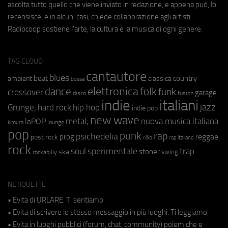
ascolta tutto quello che viene inviato in redazione, e appena può, lo
recensisce, e in alcuni casi, chiede collaborazione agli artisti.
Radiocoop sostiene l'arte, la cultura e la musica di ogni genere.
TAG CLOUD
cantautore
blues
beat
country
ambient
classica
bossa
elettronica
dance
folk
funk
crossover
garage
fusion
disco
indie
italiani
jazz
hip hop
Grunge;
hard rock
indie pop
new wave
metal;
nuova musica italiana
laPOP
lounge
kimura
pop
punk
rap
psichedelia
reggae
prog
post rock
r&b
rap italiano
rock
soul
sperimentale
trap
stoner
ska
swing
rockabilly
NETIQUETTE
• Evita di URLARE. Ti sentiamo.
• Evita di scrivere lo stesso messaggio in più luoghi. Ti leggiamo.
• Evita in luoghi pubblici (forum, chat, community) polemiche e