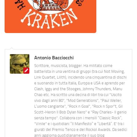
Antonio Bacciocchi
Scrittore, musicista, blogger. Ha militato come
batterista in una ventina di gruppi (tra cui Not Moving,
Link Quartet, Lilith), incidendo una cinquantina di dischi
e suonando in tutta Italia, Europa e USA e aprendo per
Clash, Iggy and the Stooges, Johnny Thunders, Manu
Chao etc. Ha scritto una decina di libri tra cui "Uscito
vivo dagli anni 80", "Mod Generations", "Paul Weller,
L’uomo cangiante", "Rock n Goal", "Rock n Spor"t, Gil
Scott-Heron Il Bob Dylan Nero" e "Ray Charles- Il genio
senza tempo". Collabora con i mensili “Classic Rock”,
"Vinile" e i quotidiani “Il Manifesto” e “Libertà”. E' tra i
giurati del Premio Tenco e del Rockol Awards. Da sedici
anni aggiorna quotidianamente il suo blog