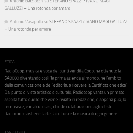
Antonio Bacciocchi
su
STEFANO SPAZZI / IVANO MAGI
GALLUZZI – Una rotonda per amare
Antonio Vasapollo
su
STEFANO SPAZZI / IVANO MAGI GALLUZZI
– Una rotonda per amare
ETICA
RadioCoop, musica e voce dei punti vendita Coop, ha ottenuto la
SA8000
diventando così "la prima azienda al mondo, nell'ambito
della comunicazione e dell'editoria, a ricevere la Certificazione etica".
Dal punto di vista artistico e culturale, Radiocoop vanta un primato:
ascolta tutto quello che viene inviato in redazione, e appena può, lo
recensisce, e in alcuni casi, chiede collaborazione agli artisti.
Radiocoop sostiene l'arte, la cultura e la musica di ogni genere.
TAG CLOUD