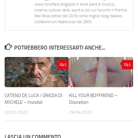
www.tonyface.blogspot.it dove parla di musica,
cinema, culture varie, sport e con cui ha vinto il Premio
Mei Musicletter del 2016 come miglior blog italiano.
Collabora con Radiocoop dal 2003.
POTREBBERO INTERESSARTI ANCHE...
0
0
CATENO DE LUCA / GRAZIA DI
KILL YOUR BOYFRIEND –
MICHELE – Invisibili
Discretion
20/02/2022
29/04/2025
LASCIA UN COMMENTO