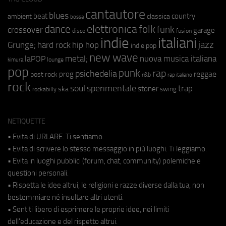
cantautore
blues
beat
country
ambient
classica
bossa
elettronica
dance
folk
funk
crossover
garage
fusion
disco
indie
italiani
jazz
hip hop
Grunge;
hard rock
indie pop
new wave
metal;
nuova musica italiana
laPOP
lounge
kimura
pop
punk
rap
psichedelia
reggae
prog
post rock
r&b
rap italiano
rock
soul
sperimentale
trap
stoner
ska
swing
rockabilly
NETIQUETTE
• Evita di URLARE. Ti sentiamo.
• Evita di scrivere lo stesso messaggio in più luoghi. Ti leggiamo.
• Evita in luoghi pubblici (forum, chat, community) polemiche e
questioni personali.
• Rispetta le idee altrui, le religioni e razze diverse dalla tua, non
bestemmiare né insultare altri utenti.
• Sentiti libero di esprimere le proprie idee, nei limiti
dell'educazione e del rispetto altrui.