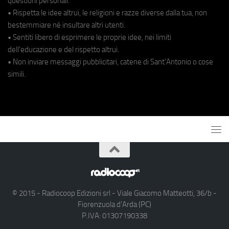
questioni personali.
• Rispetta le idee altrui, le religioni e razze diverse dalla tua, non
bestemmiare né insultare altri utenti.
• Sentiti libero di esprimere le proprie idee, nei limiti
dell'educazione e del rispetto altrui.
• Non inviare messaggi pubblicitari, catene di Sant'Antonio o cose
simili.
© 2015 - Radiocoop Edizioni srl - Viale Giacomo Matteotti, 36/b -
Fiorenzuola d'Arda (PC)
P.IVA: 01307190338