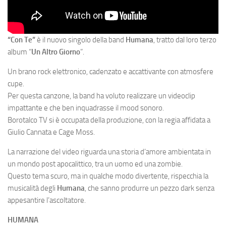
“Con Te”
è il nuovo singolo della band
Humana
, tratto dal loro terzo
album “
Un Altro Giorno
”.
Un brano rock elettronico, cadenzato e accattivante con atmosfere
cupe.
Per questa canzone, la band ha voluto realizzare un videoclip
impattante e che ben inquadrasse il mood sonoro.
Borotalco TV si è occupata della produzione, con la regia affidata a
Giulio Cannata e Cage Moss.
La narrazione del video riguarda una storia d’amore ambientata in
un mondo post apocalittico, tra un uomo ed una zombie.
Questo tema scuro, ma in qualche modo divertente, rispecchia la
musicalità degli
Humana
, che sanno produrre un pezzo dark senza
appesantire l’ascoltatore.
HUMANA