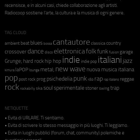
recensisce, e in alcuni casi, chiede collaborazione agli artisti.
Radiocoop sostiene l'arte, la cultura e la musica di ogni genere.
TAG CLOUD
cantautore
blues
beat
country
ambient
classica
bossa
elettronica
dance
folk
funk
crossover
garage
fusion
disco
indie
italiani
jazz
hip hop
Grunge;
hard rock
indie pop
new wave
metal;
nuova musica italiana
laPOP
lounge
kimura
pop
punk
rap
psichedelia
reggae
prog
post rock
r&b
rap italiano
rock
soul
sperimentale
trap
stoner
ska
swing
rockabilly
NETIQUETTE
• Evita di URLARE. Ti sentiamo.
• Evita di scrivere lo stesso messaggio in più luoghi. Ti leggiamo.
• Evita in luoghi pubblici (forum, chat, community) polemiche e