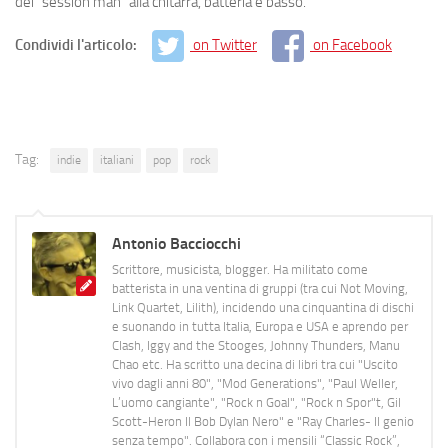
dei “session man” alla chitarra, batteria e basso.
Condividi l'articolo:
on Twitter
on Facebook
Tag:
indie
italiani
pop
rock
Antonio Bacciocchi
Scrittore, musicista, blogger. Ha militato come
batterista in una ventina di gruppi (tra cui Not Moving,
Link Quartet, Lilith), incidendo una cinquantina di dischi
e suonando in tutta Italia, Europa e USA e aprendo per
Clash, Iggy and the Stooges, Johnny Thunders, Manu
Chao etc. Ha scritto una decina di libri tra cui "Uscito
vivo dagli anni 80", "Mod Generations", "Paul Weller,
L’uomo cangiante", "Rock n Goal", "Rock n Spor"t, Gil
Scott-Heron Il Bob Dylan Nero" e "Ray Charles- Il genio
senza tempo". Collabora con i mensili “Classic Rock”,