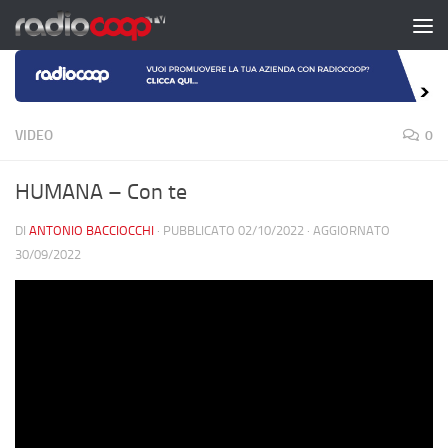
Salta al contenuto
VIDEO
0
HUMANA – Con te
DI
ANTONIO BACCIOCCHI
· PUBBLICATO
02/10/2022
· AGGIORNATO
30/09/2022