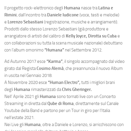
Il progetto rock-elettronico degli
Humana
nasce tra
Latina e
Rimini
, dall’incontro tra
Daniele Iudicone
(voce, testi e melodie)
e
Lorenzo Sebastiani
(registrazione, musiche e arrangiamenti).
Prodotti dallo stesso Lorenzo Sebastiani (già produttore e
arrangiatore di artisti del calibro di
Kelly Joyce, Dirotta su Cuba
e
con collaborazioni su tutta la scena musicale nazionale) debuttano
con l’album omonimo
“Humana”
nel Settembre 2012.
Ad Autunno 2017 esce
“Karma”
, il singolo accompagnato dal video
girato dal Regista
Cosimo Alemà
, che preannuncia il nuovo Album
in uscita nel Gennaio 2018.
A Novembre 2020 esce
“Human Electro”,
tutti i migliori brani
degli
Humana
rimasterizzati da
Chris Gheringer.
Nell’ Aprile 2021 gli
Humana
sono tornati live con un Concerto
Streaming in diretta dal
Qube di Roma
, direttamente sul Canale
Youtube della Band e partono per un Tour in giro per l’Italia
nell’estate 2021.
Nei Live gli
Humana
, oltre a Daniele e Lorenzo, si arricchiscono con