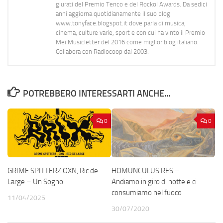
giurati del Premio Tenco e del Rockol Awards. Da sedici
anni aggiorna quotidianamente il suo blog
www.tonyface.blogspot.it dove parla di musica,
cinema, culture varie, sport e con cui ha vinto il Premio
Mei Musicletter del 2016 come miglior blog italiano.
Collabora con Radiocoop dal 2003.
POTREBBERO INTERESSARTI ANCHE...
0
0
GRIME SPITTERZ OXN, Ric de
HOMUNCULUS RES –
Large – Un Sogno
Andiamo in giro di notte e ci
consumiamo nel fuoco
11/04/2025
30/07/2020