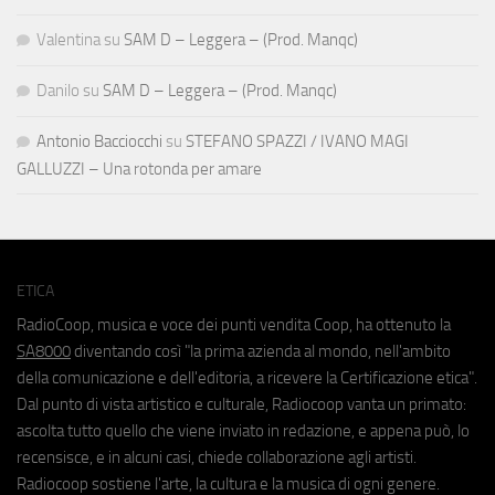
Valentina
su
SAM D – Leggera – (Prod. Manqc)
Danilo
su
SAM D – Leggera – (Prod. Manqc)
Antonio Bacciocchi
su
STEFANO SPAZZI / IVANO MAGI
GALLUZZI – Una rotonda per amare
ETICA
RadioCoop, musica e voce dei punti vendita Coop, ha ottenuto la
SA8000
diventando così "la prima azienda al mondo, nell'ambito
della comunicazione e dell'editoria, a ricevere la Certificazione etica".
Dal punto di vista artistico e culturale, Radiocoop vanta un primato:
ascolta tutto quello che viene inviato in redazione, e appena può, lo
recensisce, e in alcuni casi, chiede collaborazione agli artisti.
Radiocoop sostiene l'arte, la cultura e la musica di ogni genere.