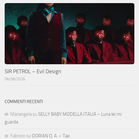
SIR PETROL – Evil Design
06/08/2026
COMMENTI RECENTI
Mariangela
su
SELLY BABY MODELLA ITALIA – Luna lei mi
guarda
Fabrizio
su
DORIAN O. A. – Tao