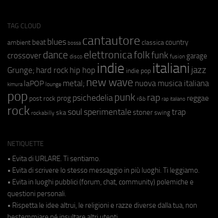
TAG CLOUD
cantautore
blues
beat
country
ambient
classica
bossa
elettronica
dance
folk
funk
crossover
garage
fusion
disco
indie
italiani
jazz
hip hop
Grunge;
hard rock
indie pop
new wave
metal;
nuova musica italiana
laPOP
lounge
kimura
pop
punk
rap
psichedelia
reggae
prog
post rock
r&b
rap italiano
rock
soul
sperimentale
trap
stoner
ska
swing
rockabilly
NETIQUETTE
• Evita di URLARE. Ti sentiamo.
• Evita di scrivere lo stesso messaggio in più luoghi. Ti leggiamo.
• Evita in luoghi pubblici (forum, chat, community) polemiche e
questioni personali.
• Rispetta le idee altrui, le religioni e razze diverse dalla tua, non
bestemmiare né insultare altri utenti.