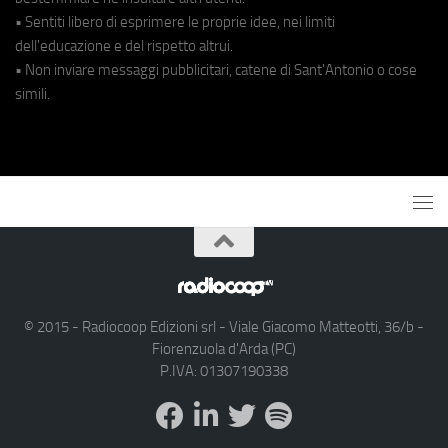
• Sentiti libero di esprimere le proprie idee, nei limiti
dell'educazione e del rispetto altrui.
• Non inviare messaggi pubblicitari, catene di Sant'Antonio o cose
simili.
© 2015 - Radiocoop Edizioni srl - Viale Giacomo Matteotti, 36/b -
Fiorenzuola d'Arda (PC)
P.IVA: 01307190338