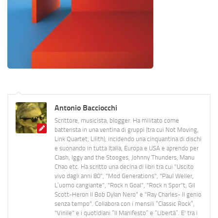
Antonio Bacciocchi
Scrittore, musicista, blogger. Ha militato come
batterista in una ventina di gruppi (tra cui Not Moving,
Link Quartet, Lilith), incidendo una cinquantina di dischi
e suonando in tutta Italia, Europa e USA e aprendo per
Clash, Iggy and the Stooges, Johnny Thunders, Manu
Chao etc. Ha scritto una decina di libri tra cui "Uscito
vivo dagli anni 80", "Mod Generations", "Paul Weller,
L’uomo cangiante", "Rock n Goal", "Rock n Spor"t, Gil
Scott-Heron Il Bob Dylan Nero" e "Ray Charles- Il genio
senza tempo". Collabora con i mensili “Classic Rock”,
"Vinile" e i quotidiani “Il Manifesto” e “Libertà”. E' tra i