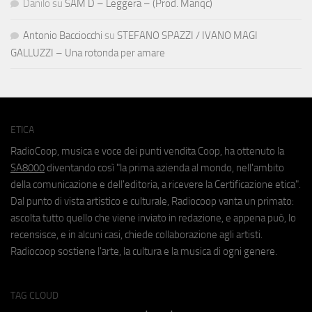
Danilo
su
SAM D – Leggera – (Prod. Manqc)
Antonio Bacciocchi
su
STEFANO SPAZZI / IVANO MAGI
GALLUZZI – Una rotonda per amare
ETICA
RadioCoop, musica e voce dei punti vendita Coop, ha ottenuto la
SA8000
diventando così "la prima azienda al mondo, nell'ambito
della comunicazione e dell'editoria, a ricevere la Certificazione etica".
Dal punto di vista artistico e culturale, Radiocoop vanta un primato:
ascolta tutto quello che viene inviato in redazione, e appena può, lo
recensisce, e in alcuni casi, chiede collaborazione agli artisti.
Radiocoop sostiene l'arte, la cultura e la musica di ogni genere.
TAG CLOUD