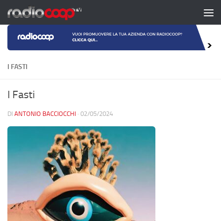
Salta al contenuto
I FASTI
I Fasti
DI
ANTONIO BACCIOCCHI
·
02/05/2024