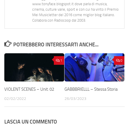
www.tonyface.blogspot.it dove parla di musica,
cinema, culture varie, sport e con cui ha vinto il Premio
Mei Musicletter del 2016 come miglior blog italiano.
Collabora con Radiocoop dal 2003.
POTREBBERO INTERESSARTI ANCHE...
1
0
VIOLENT SCENES – Unit: 02
GABBBRIELLL – Stessa Storia
02/02/2022
26/03/2023
LASCIA UN COMMENTO