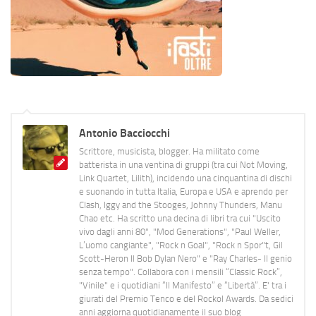
Antonio Bacciocchi
Scrittore, musicista, blogger. Ha militato come
batterista in una ventina di gruppi (tra cui Not Moving,
Link Quartet, Lilith), incidendo una cinquantina di dischi
e suonando in tutta Italia, Europa e USA e aprendo per
Clash, Iggy and the Stooges, Johnny Thunders, Manu
Chao etc. Ha scritto una decina di libri tra cui "Uscito
vivo dagli anni 80", "Mod Generations", "Paul Weller,
L’uomo cangiante", "Rock n Goal", "Rock n Spor"t, Gil
Scott-Heron Il Bob Dylan Nero" e "Ray Charles- Il genio
senza tempo". Collabora con i mensili “Classic Rock”,
"Vinile" e i quotidiani “Il Manifesto” e “Libertà”. E' tra i
giurati del Premio Tenco e del Rockol Awards. Da sedici
anni aggiorna quotidianamente il suo blog