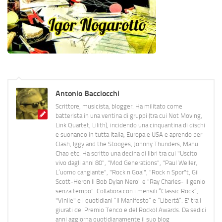
Antonio Bacciocchi
Scrittore, musicista, blogger. Ha militato come
batterista in una ventina di gruppi (tra cui Not Moving,
Link Quartet, Lilith), incidendo una cinquantina di dischi
e suonando in tutta Italia, Europa e USA e aprendo per
Clash, Iggy and the Stooges, Johnny Thunders, Manu
Chao etc. Ha scritto una decina di libri tra cui "Uscito
vivo dagli anni 80", "Mod Generations", "Paul Weller,
L’uomo cangiante", "Rock n Goal", "Rock n Spor"t, Gil
Scott-Heron Il Bob Dylan Nero" e "Ray Charles- Il genio
senza tempo". Collabora con i mensili “Classic Rock”,
"Vinile" e i quotidiani “Il Manifesto” e “Libertà”. E' tra i
giurati del Premio Tenco e del Rockol Awards. Da sedici
anni aggiorna quotidianamente il suo blog