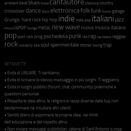
cantautore
blues
beat
country
ambient
classica
bossa
elettronica
dance
folk
funk
crossover
garage
fusion
disco
indie
italiani
jazz
hip hop
Grunge;
hard rock
indie pop
new wave
metal;
nuova musica italiana
laPOP
lounge
kimura
pop
punk
rap
psichedelia
reggae
prog
post rock
r&b
rap italiano
rock
soul
sperimentale
trap
stoner
ska
swing
rockabilly
NETIQUETTE
• Evita di URLARE. Ti sentiamo.
• Evita di scrivere lo stesso messaggio in più luoghi. Ti leggiamo.
• Evita in luoghi pubblici (forum, chat, community) polemiche e
questioni personali.
• Rispetta le idee altrui, le religioni e razze diverse dalla tua, non
bestemmiare né insultare altri utenti.
• Sentiti libero di esprimere le proprie idee, nei limiti
dell'educazione e del rispetto altrui.
• Non inviare messaggi pubblicitari, catene di Sant'Antonio o cose