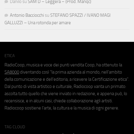
Danilo
su
SAM D – Leggera – (Prod. Manqc)
Antonio Bacciocchi
su
STEFANO SPAZZI / IVANO MAGI
GALLUZZI – Una rotonda per amare
ETICA
RadioCoop, musica e voce dei punti vendita Coop, ha ottenuto la
SA8000
diventando così "la prima azienda al mondo, nell'ambito
della comunicazione e dell'editoria, a ricevere la Certificazione etica".
Dal punto di vista artistico e culturale, Radiocoop vanta un primato:
ascolta tutto quello che viene inviato in redazione, e appena può, lo
recensisce, e in alcuni casi, chiede collaborazione agli artisti.
Radiocoop sostiene l'arte, la cultura e la musica di ogni genere.
TAG CLOUD