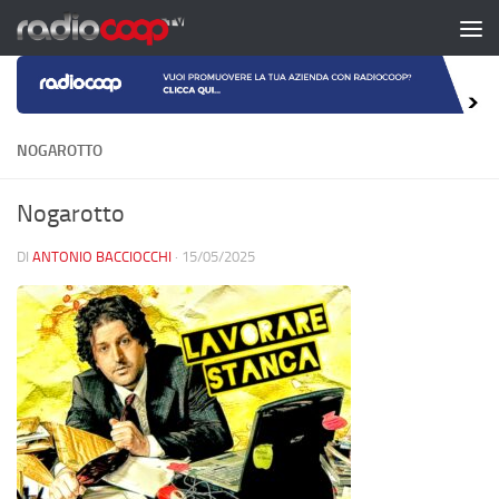
Salta al contenuto
NOGAROTTO
Nogarotto
DI
ANTONIO BACCIOCCHI
·
15/05/2025