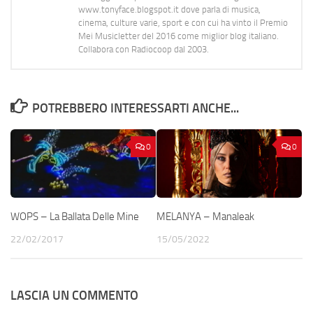
www.tonyface.blogspot.it dove parla di musica,
cinema, culture varie, sport e con cui ha vinto il Premio
Mei Musicletter del 2016 come miglior blog italiano.
Collabora con Radiocoop dal 2003.
POTREBBERO INTERESSARTI ANCHE...
0
0
WOPS – La Ballata Delle Mine
MELANYA – Manaleak
22/02/2017
15/05/2022
LASCIA UN COMMENTO