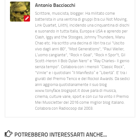
Antonio Bacciocchi
Scrittore, musicista, blogger. Ha militato come
batterista in una ventina di gruppi (tra cui Not Moving,
Link Quartet, Lilith), incidendo una cinquantina di dischi
e suonando in tutta Italia, Europa e USA e aprendo per
Clash, Iggy and the Stooges, Johnny Thunders, Manu
Chao etc. Ha scritto una decina di libri tra cui "Uscito
vivo dagli anni 80", "Mod Generations", "Paul Weller,
L’uomo cangiante", "Rock n Goal", "Rock n Spor"t, Gil
Scott-Heron Il Bob Dylan Nero" e "Ray Charles- Il genio
senza tempo". Collabora con i mensili “Classic Rock”,
"Vinile" e i quotidiani “Il Manifesto” e “Libertà”. E' tra i
giurati del Premio Tenco e del Rockol Awards. Da sedici
anni aggiorna quotidianamente il suo blog
www.tonyface.blogspot.it dove parla di musica,
cinema, culture varie, sport e con cui ha vinto il Premio
Mei Musicletter del 2016 come miglior blog italiano.
Collabora con Radiocoop dal 2003.
POTREBBERO INTERESSARTI ANCHE...