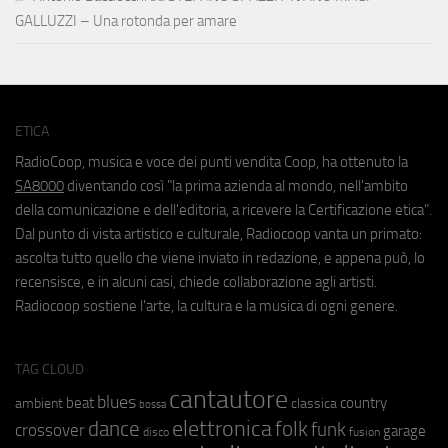
GALLUZZI – Una rotonda per amare
ETICA
RadioCoop, musica e voce dei punti vendita Coop, ha ottenuto la
SA8000
diventando così "la prima azienda al mondo, nell'ambito
della comunicazione e dell'editoria, a ricevere la Certificazione etica".
Dal punto di vista artistico e culturale, Radiocoop vanta un primato:
ascolta tutto quello che viene inviato in redazione, e appena può, lo
recensisce, e in alcuni casi, chiede collaborazione agli artisti.
Radiocoop sostiene l'arte, la cultura e la musica di ogni genere.
TAG CLOUD
cantautore
blues
beat
country
ambient
classica
bossa
elettronica
dance
folk
funk
crossover
garage
fusion
disco