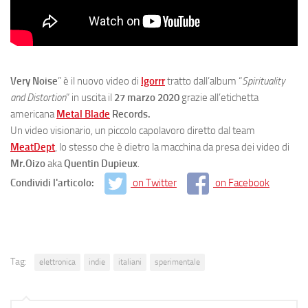
Very Noise
” è il nuovo video di
Igorrr
tratto dall’album “
Spirituality
and Distortion
” in uscita il
27 marzo 2020
grazie all’etichetta
americana
Metal Blade
Records.
Un video visionario, un piccolo capolavoro diretto dal team
MeatDept
, lo stesso che è dietro la macchina da presa dei video di
Mr.Oizo
aka
Quentin Dupieux
.
Condividi l'articolo:
on Twitter
on Facebook
Tag:
elettronica
indie
italiani
sperimentale