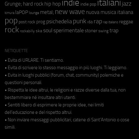
indie
italiani
jazz
hip hop
Grunge;
hard rock
indie pop
new wave
metal;
nuova musica italiana
laPOP
lounge
kimura
pop
punk
rap
psichedelia
reggae
prog
post rock
r&b
rap italiano
rock
soul
sperimentale
trap
stoner
ska
swing
rockabilly
NETIQUETTE
• Evita di URLARE. Ti sentiamo.
• Evita di scrivere lo stesso messaggio in più luoghi. Ti leggiamo.
• Evita in luoghi pubblici (forum, chat, community) polemiche e
questioni personali.
• Rispetta le idee altrui, le religioni e razze diverse dalla tua, non
bestemmiare né insultare altri utenti.
• Sentiti libero di esprimere le proprie idee, nei limiti
dell'educazione e del rispetto altrui.
• Non inviare messaggi pubblicitari, catene di Sant'Antonio o cose
simili.