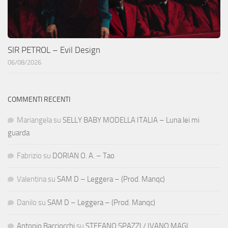
SIR PETROL – Evil Design
06/08/2026
COMMENTI RECENTI
Mariangela
su
SELLY BABY MODELLA ITALIA – Luna lei mi
guarda
Fabrizio
su
DORIAN O. A. – Tao
Valentina
su
SAM D – Leggera – (Prod. Manqc)
Danilo
su
SAM D – Leggera – (Prod. Manqc)
Antonio Bacciocchi
su
STEFANO SPAZZI / IVANO MAGI