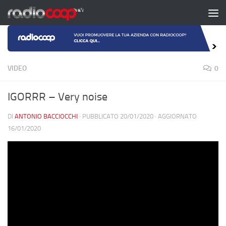
Salta al contenuto
VIDEO
0
IGORRR – Very noise
DI
ANTONIO BACCIOCCHI
· PUBBLICATO
20/01/2020
· AGGIORNATO
16/01/2020