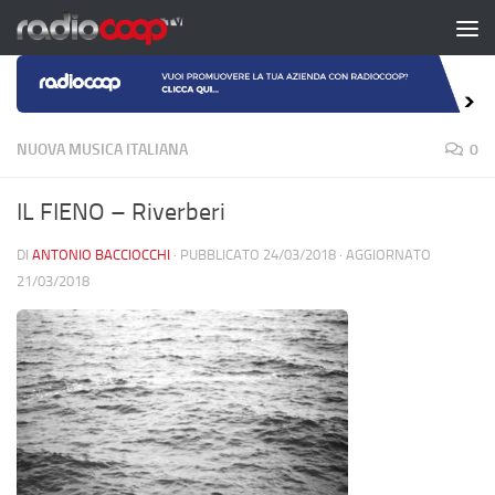
Salta al contenuto
NUOVA MUSICA ITALIANA
0
IL FIENO – Riverberi
DI
ANTONIO BACCIOCCHI
· PUBBLICATO
24/03/2018
· AGGIORNATO
21/03/2018