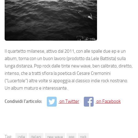
Il quartetto milanese, attivo dal 2011, con alle spalle due ep e un
album, torna con un buon lavoro (prodotto da Lele Battista) sulla
lunga distanza. Pop rock dalle tinte new wave, ben calibrato, diretto,
intenso, che a tratti sfiora la poetica di Cesare Cremonini
(“Lucertole”) altre volte si appoggia al classico indie rock nostrano.
Un album maturo e interessante.
Condividi l'articolo:
on Twitter
on Facebook
Tag:
indie
italiani
new wave
pop
rock