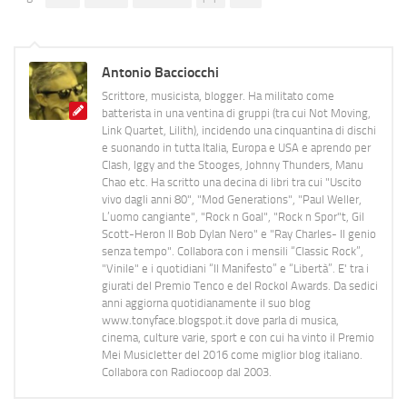
Antonio Bacciocchi
Scrittore, musicista, blogger. Ha militato come
batterista in una ventina di gruppi (tra cui Not Moving,
Link Quartet, Lilith), incidendo una cinquantina di dischi
e suonando in tutta Italia, Europa e USA e aprendo per
Clash, Iggy and the Stooges, Johnny Thunders, Manu
Chao etc. Ha scritto una decina di libri tra cui "Uscito
vivo dagli anni 80", "Mod Generations", "Paul Weller,
L’uomo cangiante", "Rock n Goal", "Rock n Spor"t, Gil
Scott-Heron Il Bob Dylan Nero" e "Ray Charles- Il genio
senza tempo". Collabora con i mensili “Classic Rock”,
"Vinile" e i quotidiani “Il Manifesto” e “Libertà”. E' tra i
giurati del Premio Tenco e del Rockol Awards. Da sedici
anni aggiorna quotidianamente il suo blog
www.tonyface.blogspot.it dove parla di musica,
cinema, culture varie, sport e con cui ha vinto il Premio
Mei Musicletter del 2016 come miglior blog italiano.
Collabora con Radiocoop dal 2003.