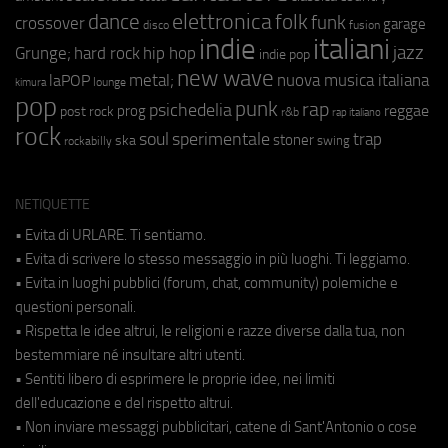
elettronica
dance
folk
funk
crossover
garage
fusion
disco
indie
italiani
jazz
hip hop
Grunge;
hard rock
indie pop
new wave
metal;
nuova musica italiana
laPOP
lounge
kimura
pop
punk
rap
psichedelia
reggae
prog
post rock
r&b
rap italiano
rock
soul
sperimentale
trap
stoner
ska
swing
rockabilly
NETIQUETTE
• Evita di URLARE. Ti sentiamo.
• Evita di scrivere lo stesso messaggio in più luoghi. Ti leggiamo.
• Evita in luoghi pubblici (forum, chat, community) polemiche e
questioni personali.
• Rispetta le idee altrui, le religioni e razze diverse dalla tua, non
bestemmiare né insultare altri utenti.
• Sentiti libero di esprimere le proprie idee, nei limiti
dell'educazione e del rispetto altrui.
• Non inviare messaggi pubblicitari, catene di Sant'Antonio o cose