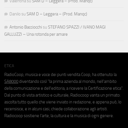
Valentina
su
SAM D – Leggera – (Prod. Manqc)
Danilo
su
SAM D – Leggera – (Prod. Manqc)
Antonio Bacciocchi
su
STEFANO SPAZZI / IVANO MAGI
GALLUZZI – Una rotonda per amare
ETICA
RadioCoop, musica e voce dei punti vendita Coop, ha ottenuto la
SA8000
diventando così "la prima azienda al mondo, nell'ambito
della comunicazione e dell'editoria, a ricevere la Certificazione etica".
Dal punto di vista artistico e culturale, Radiocoop vanta un primato:
ascolta tutto quello che viene inviato in redazione, e appena può, lo
recensisce, e in alcuni casi, chiede collaborazione agli artisti.
Radiocoop sostiene l'arte, la cultura e la musica di ogni genere.