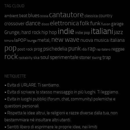
TAG CLOUD
cantautore
blues
beat
country
ambient
classica
bossa
elettronica
dance
folk
funk
crossover
garage
fusion
disco
indie
italiani
jazz
hip hop
Grunge;
hard rock
indie pop
new wave
metal;
nuova musica italiana
laPOP
lounge
kimura
pop
punk
rap
psichedelia
reggae
prog
post rock
r&b
rap italiano
rock
soul
sperimentale
trap
stoner
ska
swing
rockabilly
NETIQUETTE
• Evita di URLARE. Ti sentiamo.
• Evita di scrivere lo stesso messaggio in più luoghi. Ti leggiamo.
• Evita in luoghi pubblici (forum, chat, community) polemiche e
questioni personali.
• Rispetta le idee altrui, le religioni e razze diverse dalla tua, non
bestemmiare né insultare altri utenti.
• Sentiti libero di esprimere le proprie idee, nei limiti