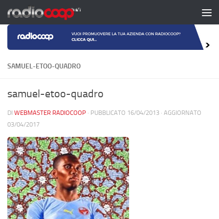
Salta al contenuto
SAMUEL-ETOO-QUADRO
samuel-etoo-quadro
DI
WEBMASTER RADIOCOOP
· PUBBLICATO
16/04/2013
· AGGIORNATO
03/04/2017