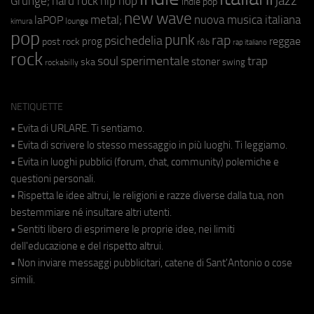
jazz
hip hop
Grunge;
hard rock
indie pop
new wave
metal;
nuova musica italiana
laPOP
lounge
kimura
pop
punk
rap
psichedelia
reggae
prog
post rock
r&b
rap italiano
rock
soul
sperimentale
trap
stoner
ska
swing
rockabilly
NETIQUETTE
• Evita di URLARE. Ti sentiamo.
• Evita di scrivere lo stesso messaggio in più luoghi. Ti leggiamo.
• Evita in luoghi pubblici (forum, chat, community) polemiche e
questioni personali.
• Rispetta le idee altrui, le religioni e razze diverse dalla tua, non
bestemmiare né insultare altri utenti.
• Sentiti libero di esprimere le proprie idee, nei limiti
dell'educazione e del rispetto altrui.
• Non inviare messaggi pubblicitari, catene di Sant'Antonio o cose
simili.