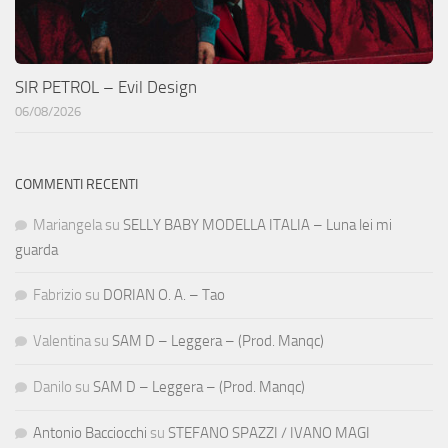
SIR PETROL – Evil Design
06/08/2026
COMMENTI RECENTI
Mariangela
su
SELLY BABY MODELLA ITALIA – Luna lei mi
guarda
Fabrizio
su
DORIAN O. A. – Tao
Valentina
su
SAM D – Leggera – (Prod. Manqc)
Danilo
su
SAM D – Leggera – (Prod. Manqc)
Antonio Bacciocchi
su
STEFANO SPAZZI / IVANO MAGI