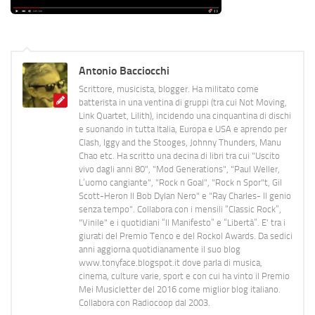
Antonio Bacciocchi
Scrittore, musicista, blogger. Ha militato come
batterista in una ventina di gruppi (tra cui Not Moving,
Link Quartet, Lilith), incidendo una cinquantina di dischi
e suonando in tutta Italia, Europa e USA e aprendo per
Clash, Iggy and the Stooges, Johnny Thunders, Manu
Chao etc. Ha scritto una decina di libri tra cui "Uscito
vivo dagli anni 80", "Mod Generations", "Paul Weller,
L’uomo cangiante", "Rock n Goal", "Rock n Spor"t, Gil
Scott-Heron Il Bob Dylan Nero" e "Ray Charles- Il genio
senza tempo". Collabora con i mensili “Classic Rock”,
"Vinile" e i quotidiani “Il Manifesto” e “Libertà”. E' tra i
giurati del Premio Tenco e del Rockol Awards. Da sedici
anni aggiorna quotidianamente il suo blog
www.tonyface.blogspot.it dove parla di musica,
cinema, culture varie, sport e con cui ha vinto il Premio
Mei Musicletter del 2016 come miglior blog italiano.
Collabora con Radiocoop dal 2003.