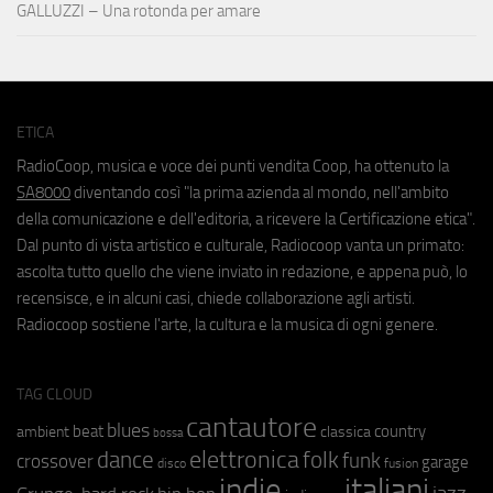
GALLUZZI – Una rotonda per amare
ETICA
RadioCoop, musica e voce dei punti vendita Coop, ha ottenuto la
SA8000
diventando così "la prima azienda al mondo, nell'ambito
della comunicazione e dell'editoria, a ricevere la Certificazione etica".
Dal punto di vista artistico e culturale, Radiocoop vanta un primato:
ascolta tutto quello che viene inviato in redazione, e appena può, lo
recensisce, e in alcuni casi, chiede collaborazione agli artisti.
Radiocoop sostiene l'arte, la cultura e la musica di ogni genere.
TAG CLOUD
cantautore
blues
beat
country
ambient
classica
bossa
elettronica
dance
folk
funk
crossover
garage
fusion
disco
indie
italiani