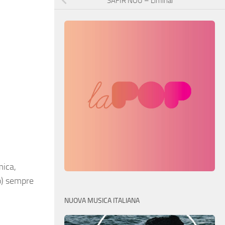
SAFIR NOU – Liminal
mica,
po) sempre
NUOVA MUSICA ITALIANA