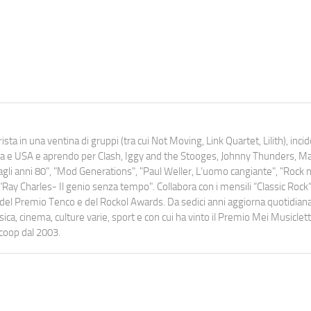
ista in una ventina di gruppi (tra cui Not Moving, Link Quartet, Lilith), inc
uropa e USA e aprendo per Clash, Iggy and the Stooges, Johnny Thunders, 
o dagli anni 80", "Mod Generations", "Paul Weller, L’uomo cangiante", "Rock n
Ray Charles- Il genio senza tempo". Collabora con i mensili “Classic Rock”,
urati del Premio Tenco e del Rockol Awards. Da sedici anni aggiorna quotidia
a, cinema, culture varie, sport e con cui ha vinto il Premio Mei Musiclett
ocoop dal 2003.