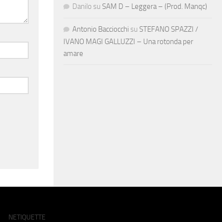
Danilo
su
SAM D – Leggera – (Prod. Manqc)
Antonio Bacciocchi
su
STEFANO SPAZZI /
IVANO MAGI GALLUZZI – Una rotonda per
amare
NETIQUETTE