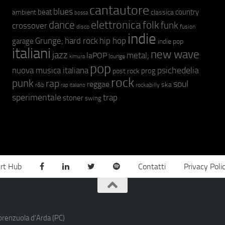
cantautore
blues
beat
country
ambient
classica
bossa
elettronica
dance
folk
funk
crossover
fusion
disco
indie
hip hop
Grunge;
hard rock
garage
indie pop
italiani
new wave
jazz
metal;
laPOP
lounge
kimura
pop
psichedelia
nuova musica italiana
prog
post rock
rock
punk
rap
soul
reggae
ska
r&b
rockabilly
rap italiano
sperimentale
trap
stoner
swing
rt Hub
Contatti
Privacy Poli
orenzuola d'Arda (PC)