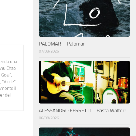
PALOMAR – Palomar
07/08/2026
idendo una
Manu Chao
 Goal",
 "Vinile"
namente il
er del
ALESSANDRO FERRETTI – Basta Walter!
06/08/2026