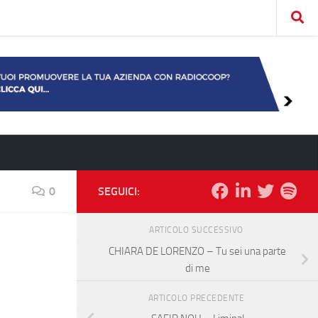
0
SEGUICI:
ARTICOLO SUCCESSIVO
CHIARA DE LORENZO – Tu sei una parte
di me
ARTICOLO PRECEDENTE