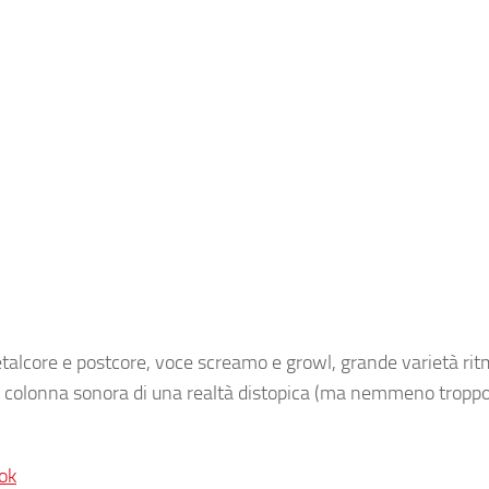
Metalcore e postcore, voce screamo e growl, grande varietà rit
fetta colonna sonora di una realtà distopica (ma nemmeno trop
ok