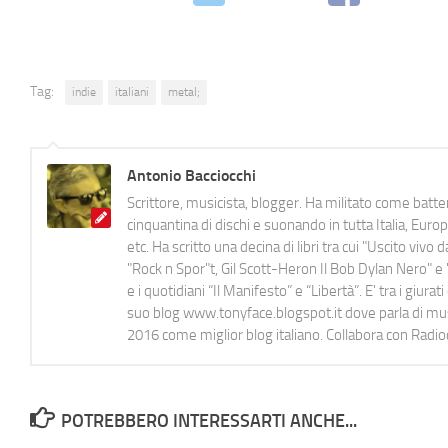
Tag:
indie
italiani
metal;
Antonio Bacciocchi
Scrittore, musicista, blogger. Ha militato come batter
cinquantina di dischi e suonando in tutta Italia, E
etc. Ha scritto una decina di libri tra cui "Uscito viv
"Rock n Spor"t, Gil Scott-Heron Il Bob Dylan Nero" e "
e i quotidiani “Il Manifesto” e “Libertà”. E' tra i gi
suo blog www.tonyface.blogspot.it dove parla di music
2016 come miglior blog italiano. Collabora con Radi
POTREBBERO INTERESSARTI ANCHE...