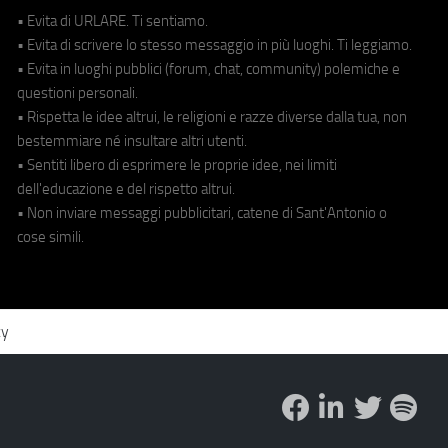
• Evita di URLARE. Ti sentiamo.
• Evita di scrivere lo stesso messaggio in più luoghi. Ti leggiamo.
• Evita in luoghi pubblici (forum, chat, community) polemiche e
questioni personali.
• Rispetta le idee altrui, le religioni e razze diverse dalla tua, non
bestemmiare né insultare altri utenti.
• Sentiti libero di esprimere le proprie idee, nei limiti
dell'educazione e del rispetto altrui.
• Non inviare messaggi pubblicitari, catene di Sant'Antonio o
cose simili.
cy