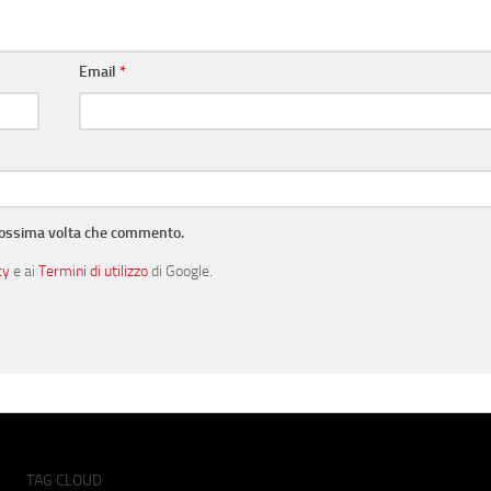
Email
*
prossima volta che commento.
cy
e ai
Termini di utilizzo
di Google.
TAG CLOUD