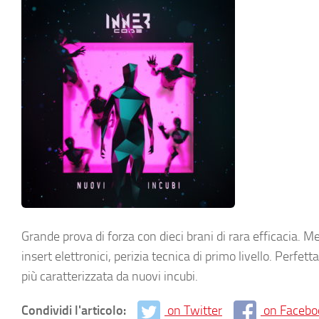
Grande prova di forza con dieci brani di rara efficacia. 
insert elettronici, perizia tecnica di primo livello. Per
più caratterizzata da nuovi incubi.
Condividi l'articolo:
on Twitter
on Facebo