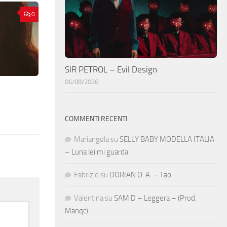
0
SIR PETROL – Evil Design
06/08/2026
COMMENTI RECENTI
Mariangela
su
SELLY BABY MODELLA ITALIA
– Luna lei mi guarda
Fabrizio
su
DORIAN O. A. – Tao
Valentina
su
SAM D – Leggera – (Prod.
Manqc)