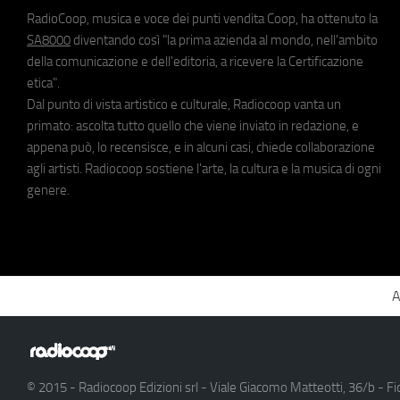
RadioCoop, musica e voce dei punti vendita Coop, ha ottenuto la
SA8000
diventando così "la prima azienda al mondo, nell'ambito
della comunicazione e dell'editoria, a ricevere la Certificazione
etica".
Dal punto di vista artistico e culturale, Radiocoop vanta un
primato: ascolta tutto quello che viene inviato in redazione, e
appena può, lo recensisce, e in alcuni casi, chiede collaborazione
agli artisti. Radiocoop sostiene l'arte, la cultura e la musica di ogni
genere.
A
© 2015 - Radiocoop Edizioni srl - Viale Giacomo Matteotti, 36/b - Fi