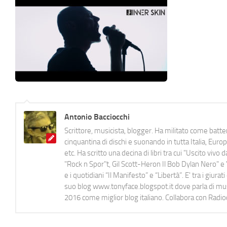
Antonio Bacciocchi
Scrittore, musicista, blogger. Ha militato come batter
cinquantina di dischi e suonando in tutta Italia, E
etc. Ha scritto una decina di libri tra cui "Uscito viv
"Rock n Spor"t, Gil Scott-Heron Il Bob Dylan Nero" e "
e i quotidiani “Il Manifesto” e “Libertà”. E' tra i gi
suo blog www.tonyface.blogspot.it dove parla di music
2016 come miglior blog italiano. Collabora con Radi