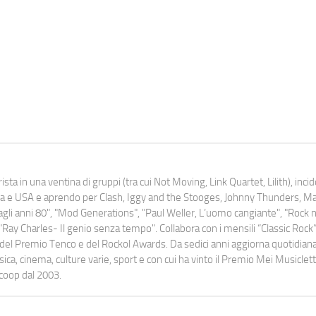
ista in una ventina di gruppi (tra cui Not Moving, Link Quartet, Lilith), inc
uropa e USA e aprendo per Clash, Iggy and the Stooges, Johnny Thunders, 
o dagli anni 80", "Mod Generations", "Paul Weller, L’uomo cangiante", "Rock n
Ray Charles- Il genio senza tempo". Collabora con i mensili “Classic Rock”,
urati del Premio Tenco e del Rockol Awards. Da sedici anni aggiorna quotidia
a, cinema, culture varie, sport e con cui ha vinto il Premio Mei Musiclett
ocoop dal 2003.