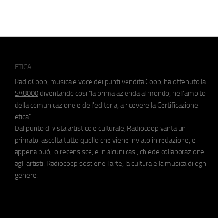
ETICA
RadioCoop, musica e voce dei punti vendita Coop, ha ottenuto la
SA8000
diventando così "la prima azienda al mondo, nell'ambito
della comunicazione e dell'editoria, a ricevere la Certificazione
etica".
Dal punto di vista artistico e culturale, Radiocoop vanta un
primato: ascolta tutto quello che viene inviato in redazione, e
appena può, lo recensisce, e in alcuni casi, chiede collaborazione
agli artisti. Radiocoop sostiene l'arte, la cultura e la musica di ogni
genere.