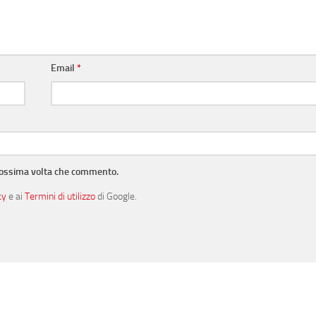
Email
*
prossima volta che commento.
cy
e ai
Termini di utilizzo
di Google.