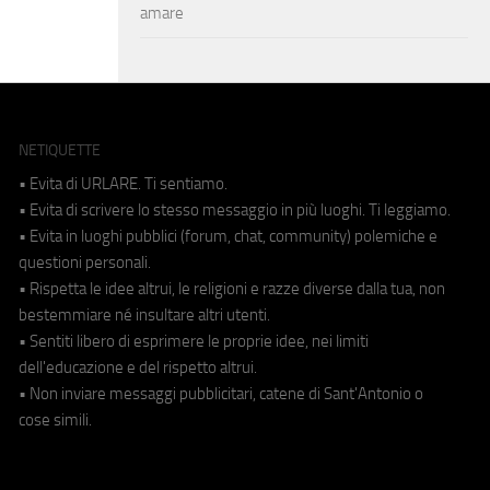
amare
NETIQUETTE
• Evita di URLARE. Ti sentiamo.
• Evita di scrivere lo stesso messaggio in più luoghi. Ti leggiamo.
• Evita in luoghi pubblici (forum, chat, community) polemiche e
questioni personali.
• Rispetta le idee altrui, le religioni e razze diverse dalla tua, non
bestemmiare né insultare altri utenti.
• Sentiti libero di esprimere le proprie idee, nei limiti
dell'educazione e del rispetto altrui.
• Non inviare messaggi pubblicitari, catene di Sant'Antonio o
cose simili.