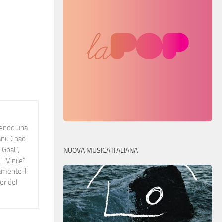
idendo una
Manu Chao
 Goal",
NUOVA MUSICA ITALIANA
 "Vinile"
namente il
er del