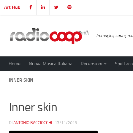
Art Hub
Salta al contenuto
Immagini, suoni, mus
Home
Nuova Musica Italiana
Recensioni
Spettacol
INNER SKIN
Inner skin
DI
ANTONIO BACCIOCCHI
·
13/11/2019