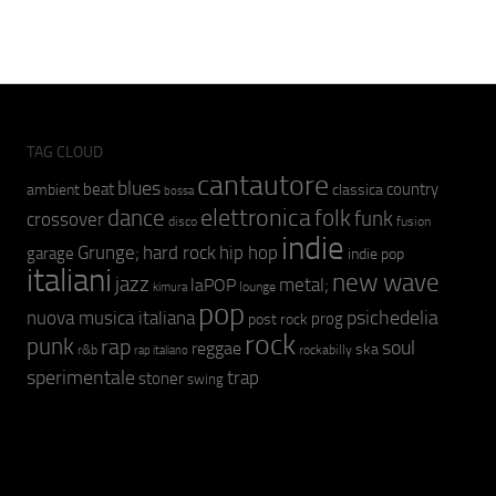
TAG CLOUD
cantautore
blues
beat
country
ambient
classica
bossa
elettronica
dance
folk
funk
crossover
fusion
disco
indie
hip hop
Grunge;
hard rock
garage
indie pop
italiani
new wave
jazz
metal;
laPOP
lounge
kimura
pop
psichedelia
nuova musica italiana
prog
post rock
rock
punk
rap
soul
reggae
ska
r&b
rockabilly
rap italiano
sperimentale
trap
stoner
swing