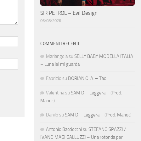
SIR PETROL – Evil Design
06/08/2026
COMMENTI RECENTI
Mariangela
su
SELLY BABY MODELLA ITALIA
– Luna lei mi guarda
Fabrizio
su
DORIAN O. A. – Tao
Valentina
su
SAM D – Leggera – (Prod.
Manqc)
Danilo
su
SAM D – Leggera – (Prod. Manqc)
Antonio Bacciocchi
su
STEFANO SPAZZI /
IVANO MAGI GALLUZZI – Una rotonda per