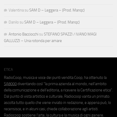
Valentina
su
SAM D – Leggera – (Prod. Manqc)
Danilo
su
SAM D – Leggera – (Prod. Manqc)
Antonio Bacciocchi
su
STEFANO SPAZZI / IVANO MAGI
GALLUZZI – Una rotonda per amare
ETICA
RadioCoop, musica e voce dei punti vendita Coop, ha ottenuto la
SA8000
diventando così "la prima azienda al mondo, nell'ambito
della comunicazione e dell'editoria, a ricevere la Certificazione etica".
Dal punto di vista artistico e culturale, Radiocoop vanta un primato:
ascolta tutto quello che viene inviato in redazione, e appena può, lo
recensisce, e in alcuni casi, chiede collaborazione agli artisti.
Radiocoop sostiene l'arte, la cultura e la musica di ogni genere.