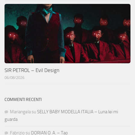
SIR PETROL – Evil Design
06/08/2026
COMMENTI RECENTI
Mariangela
su
SELLY BABY MODELLA ITALIA – Luna lei mi
guarda
Fabrizio
su
DORIAN O. A. – Tao