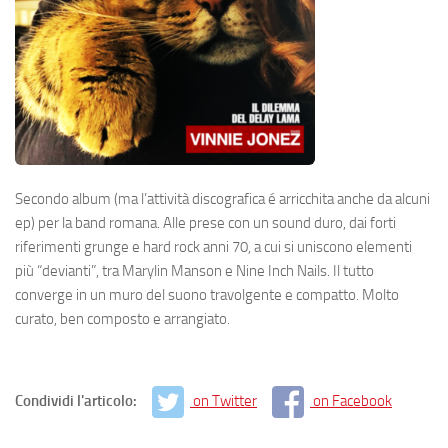
Secondo album (ma l’attività discografica é arricchita anche da alcuni
ep) per la band romana. Alle prese con un sound duro, dai forti
riferimenti grunge e hard rock anni 70, a cui si uniscono elementi
più “devianti”, tra Marylin Manson e Nine Inch Nails. Il tutto
converge in un muro del suono travolgente e compatto. Molto
curato, ben composto e arrangiato.
Condividi l'articolo:
on Twitter
on Facebook