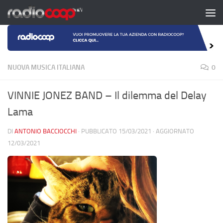
Salta al contenuto
NUOVA MUSICA ITALIANA
0
VINNIE JONEZ BAND – Il dilemma del Delay
Lama
DI
ANTONIO BACCIOCCHI
· PUBBLICATO
15/03/2021
· AGGIORNATO
12/03/2021