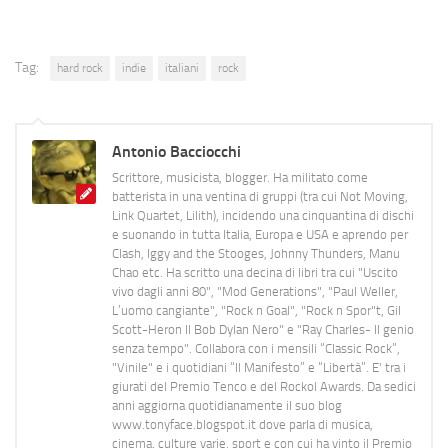
Tag:
hard rock
indie
italiani
rock
Antonio Bacciocchi
Scrittore, musicista, blogger. Ha militato come
batterista in una ventina di gruppi (tra cui Not Moving,
Link Quartet, Lilith), incidendo una cinquantina di dischi
e suonando in tutta Italia, Europa e USA e aprendo per
Clash, Iggy and the Stooges, Johnny Thunders, Manu
Chao etc. Ha scritto una decina di libri tra cui "Uscito
vivo dagli anni 80", "Mod Generations", "Paul Weller,
L’uomo cangiante", "Rock n Goal", "Rock n Spor"t, Gil
Scott-Heron Il Bob Dylan Nero" e "Ray Charles- Il genio
senza tempo". Collabora con i mensili “Classic Rock”,
"Vinile" e i quotidiani “Il Manifesto” e “Libertà”. E' tra i
giurati del Premio Tenco e del Rockol Awards. Da sedici
anni aggiorna quotidianamente il suo blog
www.tonyface.blogspot.it dove parla di musica,
cinema, culture varie, sport e con cui ha vinto il Premio