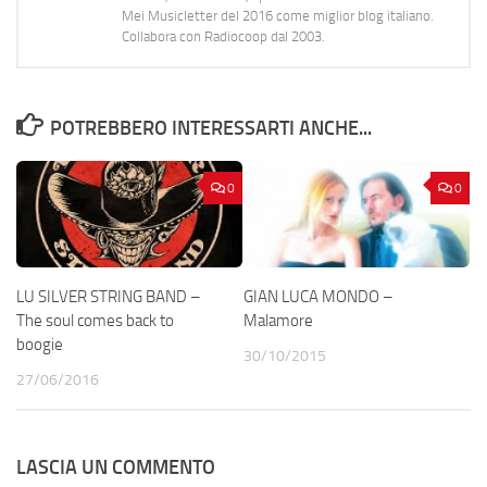
Mei Musicletter del 2016 come miglior blog italiano.
Collabora con Radiocoop dal 2003.
POTREBBERO INTERESSARTI ANCHE...
0
0
LU SILVER STRING BAND –
GIAN LUCA MONDO –
The soul comes back to
Malamore
boogie
30/10/2015
27/06/2016
LASCIA UN COMMENTO