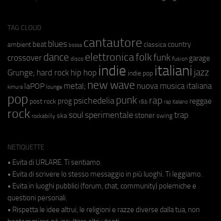
TAG CLOUD
cantautore
blues
beat
country
ambient
classica
bossa
elettronica
dance
folk
funk
crossover
garage
fusion
disco
indie
italiani
jazz
hip hop
Grunge;
hard rock
indie pop
new wave
metal;
nuova musica italiana
laPOP
lounge
kimura
pop
punk
rap
psichedelia
reggae
prog
post rock
r&b
rap italiano
rock
soul
sperimentale
trap
stoner
ska
swing
rockabilly
NETIQUETTE
• Evita di URLARE. Ti sentiamo.
• Evita di scrivere lo stesso messaggio in più luoghi. Ti leggiamo.
• Evita in luoghi pubblici (forum, chat, community) polemiche e
questioni personali.
• Rispetta le idee altrui, le religioni e razze diverse dalla tua, non