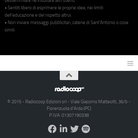
bestemmiare né insultare altri utenti.
• Sentiti libero di esprimere le proprie idee, nei limiti
dell'educazione e del rispetto altrui.
• Non inviare messaggi pubblicitari, catene di Sant'Antonio o cose
simili.
© 2015 - Radiocoop Edizioni srl - Viale Giacomo Matteotti, 36/b -
Fiorenzuola d'Arda (PC)
P.IVA: 01307190338