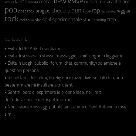
new wave
metal;
nuova musica italiana
laPOP
lounge
kimura
pop
punk
rap
psichedelia
reggae
prog
post rock
r&b
rap italiano
rock
soul
sperimentale
trap
stoner
ska
swing
rockabilly
NETIQUETTE
• Evita di URLARE. Ti sentiamo.
• Evita di scrivere lo stesso messaggio in più luoghi. Ti leggiamo.
• Evita in luoghi pubblici (forum, chat, community) polemiche e
questioni personali.
• Rispetta le idee altrui, le religioni e razze diverse dalla tua, non
bestemmiare né insultare altri utenti.
• Sentiti libero di esprimere le proprie idee, nei limiti
dell'educazione e del rispetto altrui.
• Non inviare messaggi pubblicitari, catene di Sant'Antonio o cose
simili.