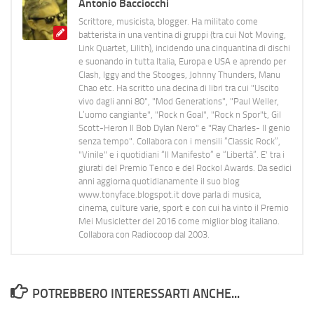
Antonio Bacciocchi
Scrittore, musicista, blogger. Ha militato come
batterista in una ventina di gruppi (tra cui Not Moving,
Link Quartet, Lilith), incidendo una cinquantina di dischi
e suonando in tutta Italia, Europa e USA e aprendo per
Clash, Iggy and the Stooges, Johnny Thunders, Manu
Chao etc. Ha scritto una decina di libri tra cui "Uscito
vivo dagli anni 80", "Mod Generations", "Paul Weller,
L’uomo cangiante", "Rock n Goal", "Rock n Spor"t, Gil
Scott-Heron Il Bob Dylan Nero" e "Ray Charles- Il genio
senza tempo". Collabora con i mensili “Classic Rock”,
"Vinile" e i quotidiani “Il Manifesto” e “Libertà”. E' tra i
giurati del Premio Tenco e del Rockol Awards. Da sedici
anni aggiorna quotidianamente il suo blog
www.tonyface.blogspot.it dove parla di musica,
cinema, culture varie, sport e con cui ha vinto il Premio
Mei Musicletter del 2016 come miglior blog italiano.
Collabora con Radiocoop dal 2003.
POTREBBERO INTERESSARTI ANCHE...