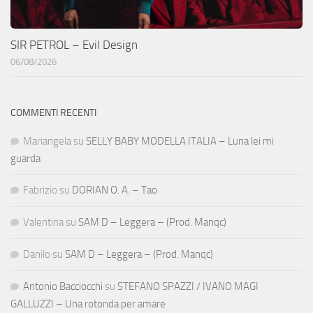
SIR PETROL – Evil Design
06/08/2026
COMMENTI RECENTI
Mariangela
su
SELLY BABY MODELLA ITALIA – Luna lei mi
guarda
Fabrizio
su
DORIAN O. A. – Tao
Valentina
su
SAM D – Leggera – (Prod. Manqc)
Danilo
su
SAM D – Leggera – (Prod. Manqc)
Antonio Bacciocchi
su
STEFANO SPAZZI / IVANO MAGI
GALLUZZI – Una rotonda per amare