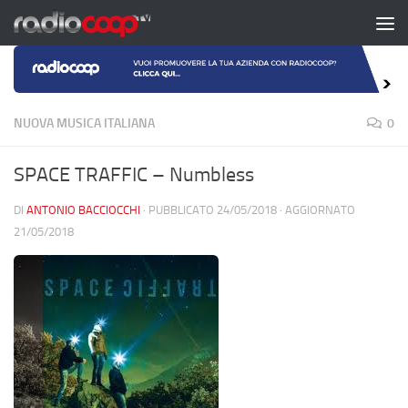
Salta al contenuto
NUOVA MUSICA ITALIANA
0
SPACE TRAFFIC – Numbless
DI
ANTONIO BACCIOCCHI
· PUBBLICATO
24/05/2018
· AGGIORNATO
21/05/2018