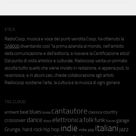
ETICA
RadioCoop, musica e voce dei punti vendita Coop, ha ottenuto la
SA8000
diventando così "la prima azienda al mondo, nell'ambito
della comunicazione e dell'editoria, a ricevere la Certificazione etica".
Dal punto di vista artistico e culturale, Radiocoop vanta un primato:
ascolta tutto quello che viene inviato in redazione, e appena può, lo
recensisce, e in alcuni casi, chiede collaborazione agli artisti.
Radiocoop sostiene l'arte, la cultura e la musica di ogni genere.
TAG CLOUD
cantautore
blues
beat
country
ambient
classica
bossa
elettronica
dance
folk
funk
crossover
garage
fusion
disco
indie
italiani
jazz
hip hop
Grunge;
hard rock
indie pop