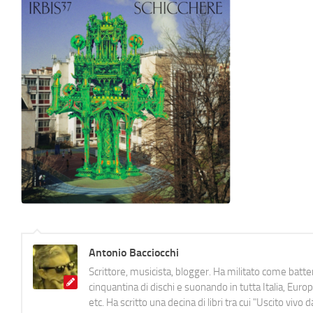
Antonio Bacciocchi
Scrittore, musicista, blogger. Ha militato come batter
cinquantina di dischi e suonando in tutta Italia, E
etc. Ha scritto una decina di libri tra cui "Uscito viv