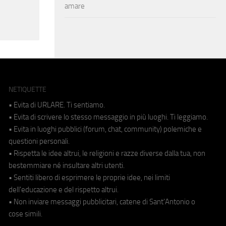
amare
NETIQUETTE
• Evita di URLARE. Ti sentiamo.
• Evita di scrivere lo stesso messaggio in più luoghi. Ti leggiamo.
• Evita in luoghi pubblici (forum, chat, community) polemiche e
questioni personali.
• Rispetta le idee altrui, le religioni e razze diverse dalla tua, non
bestemmiare né insultare altri utenti.
• Sentiti libero di esprimere le proprie idee, nei limiti
dell'educazione e del rispetto altrui.
• Non inviare messaggi pubblicitari, catene di Sant'Antonio o
cose simili.