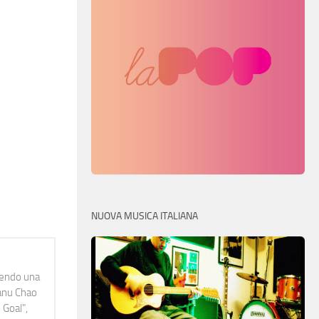
NUOVA MUSICA ITALIANA
idendo una
Manu Chao
 Goal",