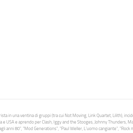
ista in una ventina di gruppi (tra cui Not Moving, Link Quartet, Lilith), inc
uropa e USA e aprendo per Clash, Iggy and the Stooges, Johnny Thunders, 
o dagli anni 80", "Mod Generations", "Paul Weller, L’uomo cangiante", "Rock n