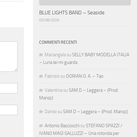
BLUE LIGHTS BAND – Seaside
05/08/2026
COMMENTI RECENTI
Mariangela
su
SELLY BABY MODELLA ITALIA
– Luna lei mi guarda
Fabrizio
su
DORIAN O. A. – Tao
Valentina
su
SAM D – Leggera – (Prod.
Manqc)
Danilo
su
SAM D – Leggera – (Prod. Manqc)
Antonio Bacciocchi
su
STEFANO SPAZZI /
IVANO MAGI GALLUZZI – Una rotonda per