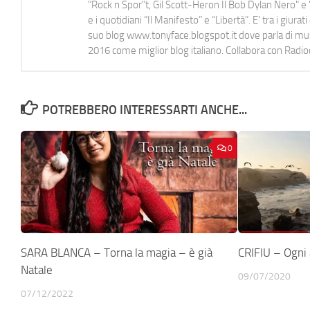
"Rock n Spor"t, Gil Scott-Heron Il Bob Dylan Nero" e "
e i quotidiani “Il Manifesto” e “Libertà”. E' tra i gi
suo blog www.tonyface.blogspot.it dove parla di music
2016 come miglior blog italiano. Collabora con Radi
POTREBBERO INTERESSARTI ANCHE...
0
SARA BLANCA – Torna la magia – è già
CRIFIU – Ogni
Natale
09/07/2020
07/12/2022