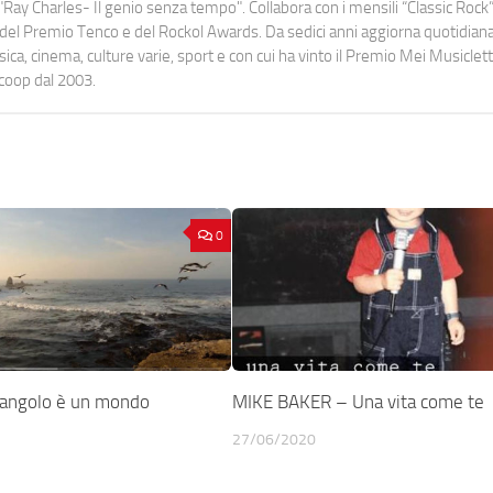
Ray Charles- Il genio senza tempo". Collabora con i mensili “Classic Rock”,
urati del Premio Tenco e del Rockol Awards. Da sedici anni aggiorna quotidia
a, cinema, culture varie, sport e con cui ha vinto il Premio Mei Musiclett
ocoop dal 2003.
0
 angolo è un mondo
MIKE BAKER – Una vita come te
27/06/2020