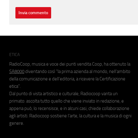
ETICA
RadioCoop, musica e voce dei punti vendita Coop, ha ottenuto la
SA8000
diventando così "la prima azienda al mondo, nell'ambito
della comunicazione e dell'editoria, a ricevere la Certificazione
etica".
Dal punto di vista artistico e culturale, Radiocoop vanta un
primato: ascolta tutto quello che viene inviato in redazione, e
appena può, lo recensisce, e in alcuni casi, chiede collaborazione
agli artisti. Radiocoop sostiene l'arte, la cultura e la musica di ogni
genere.