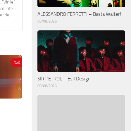
 "Vinile"
namente il
ALESSANDRO FERRETTI – Basta Walter!
er del
06/08/2026
0
SIR PETROL – Evil Design
06/08/2026