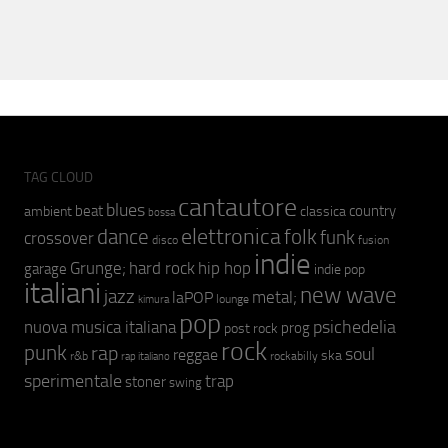
TAG CLOUD
cantautore
blues
beat
country
ambient
classica
bossa
elettronica
dance
folk
funk
crossover
fusion
disco
indie
hip hop
Grunge;
hard rock
garage
indie pop
italiani
new wave
jazz
metal;
laPOP
lounge
kimura
pop
psichedelia
nuova musica italiana
prog
post rock
rock
punk
rap
soul
reggae
ska
r&b
rockabilly
rap italiano
sperimentale
trap
stoner
swing