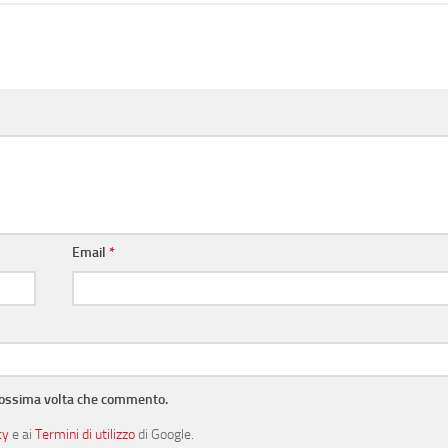
Email
*
prossima volta che commento.
cy
e ai
Termini di utilizzo
di Google.