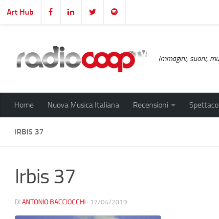
Art Hub
Salta al contenuto
Immagini, suoni, mus
Home
Nuova Musica Italiana
Recensioni
Spettacol
IRBIS 37
Irbis 37
DI
ANTONIO BACCIOCCHI
·
17/04/2019