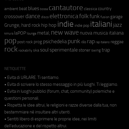
cantautore
blues
beat
country
ambient
classica
bossa
elettronica
dance
folk
funk
crossover
garage
fusion
disco
indie
italiani
jazz
hip hop
Grunge;
hard rock
indie pop
new wave
metal;
nuova musica italiana
laPOP
lounge
kimura
pop
punk
rap
psichedelia
reggae
prog
post rock
r&b
rap italiano
rock
soul
sperimentale
trap
stoner
ska
swing
rockabilly
NETIQUETTE
• Evita di URLARE. Ti sentiamo.
• Evita di scrivere lo stesso messaggio in più luoghi. Ti leggiamo.
• Evita in luoghi pubblici (forum, chat, community) polemiche e
questioni personali.
• Rispetta le idee altrui, le religioni e razze diverse dalla tua, non
bestemmiare né insultare altri utenti.
• Sentiti libero di esprimere le proprie idee, nei limiti
dell'educazione e del rispetto altrui.