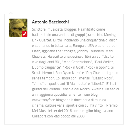
Antonio Bacciocchi
Scrittore, musicista, blogger. Ha militato come
batterista in una ventina di gruppi (tra cui Not Moving,
Link Quartet, Lilith), incidendo una cinquantina di dischi
e suonando in tutta Italia, Europa e USA e aprendo per
Clash, Iggy and the Stooges, Johnny Thunders, Manu
Chao etc. Ha scritto una decina di libri tra cui "Uscito
vivo dagli anni 80", "Mod Generations", "Paul Weller,
L’uomo cangiante", "Rock n Goal", "Rock n Spor"t, Gil
Scott-Heron Il Bob Dylan Nero" e "Ray Charles- Il genio
senza tempo". Collabora con i mensili “Classic Rock”,
"Vinile" e i quotidiani “Il Manifesto” e “Libertà”. E' tra i
giurati del Premio Tenco e del Rockol Awards. Da sedici
anni aggiorna quotidianamente il suo blog
www.tonyface.blogspot.it dove parla di musica,
cinema, culture varie, sport e con cui ha vinto il Premio
Mei Musicletter del 2016 come miglior blog italiano.
Collabora con Radiocoop dal 2003.