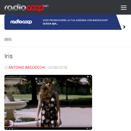
Salta al contenuto
IRIS
Iris
DI
ANTONIO BACCIOCCHI
·
20/08/2018