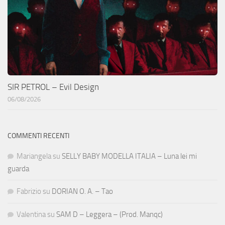
SIR PETROL – Evil Design
06/08/2026
COMMENTI RECENTI
Mariangela
su
SELLY BABY MODELLA ITALIA – Luna lei mi
guarda
Fabrizio
su
DORIAN O. A. – Tao
Valentina
su
SAM D – Leggera – (Prod. Manqc)