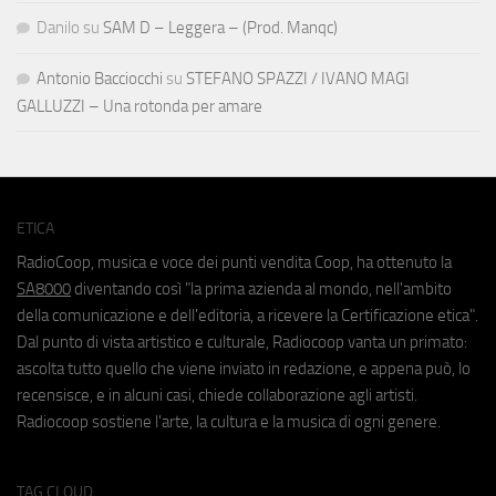
Danilo
su
SAM D – Leggera – (Prod. Manqc)
Antonio Bacciocchi
su
STEFANO SPAZZI / IVANO MAGI
GALLUZZI – Una rotonda per amare
ETICA
RadioCoop, musica e voce dei punti vendita Coop, ha ottenuto la
SA8000
diventando così "la prima azienda al mondo, nell'ambito
della comunicazione e dell'editoria, a ricevere la Certificazione etica".
Dal punto di vista artistico e culturale, Radiocoop vanta un primato:
ascolta tutto quello che viene inviato in redazione, e appena può, lo
recensisce, e in alcuni casi, chiede collaborazione agli artisti.
Radiocoop sostiene l'arte, la cultura e la musica di ogni genere.
TAG CLOUD