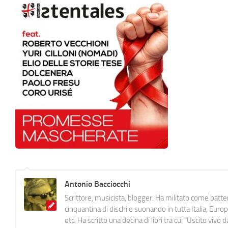
Antonio Bacciocchi
Scrittore, musicista, blogger. Ha militato come batter
cinquantina di dischi e suonando in tutta Italia, E
etc. Ha scritto una decina di libri tra cui "Uscito viv