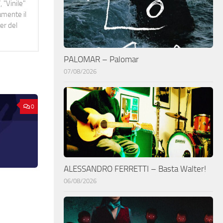
 "Vinile"
namente il
er del
PALOMAR – Palomar
07/08/2026
0
ALESSANDRO FERRETTI – Basta Walter!
06/08/2026