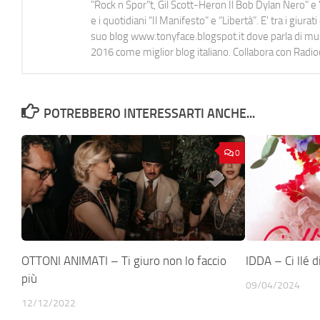
"Rock n Spor"t, Gil Scott-Heron Il Bob Dylan Nero" e "
e i quotidiani “Il Manifesto” e “Libertà”. E' tra i gi
suo blog www.tonyface.blogspot.it dove parla di music
2016 come miglior blog italiano. Collabora con Radi
POTREBBERO INTERESSARTI ANCHE...
0
OTTONI ANIMATI – Ti giuro non lo faccio
IDDA – Ci llé di
più
09/04/2024
12/12/2022