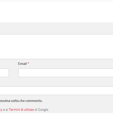
Email
*
prossima volta che commento.
cy
e ai
Termini di utilizzo
di Google.