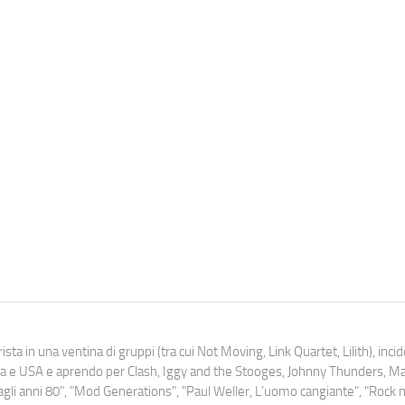
ista in una ventina di gruppi (tra cui Not Moving, Link Quartet, Lilith), inc
uropa e USA e aprendo per Clash, Iggy and the Stooges, Johnny Thunders, 
o dagli anni 80", "Mod Generations", "Paul Weller, L’uomo cangiante", "Rock n