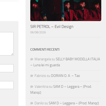
SIR PETROL – Evil Design
06/08/2026
COMMENTI RECENTI
Mariangela
su
SELLY BABY MODELLA ITALIA
– Luna lei mi guarda
Fabrizio
su
DORIAN O. A. – Tao
Valentina
su
SAM D – Leggera – (Prod.
Manqc)
Danilo
su
SAM D – Leggera – (Prod. Manqc)