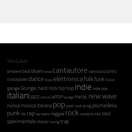
TAG CLOUD
cantautore
blues
beat
country
ambient
classica
bossa
elettronica
dance
folk
funk
crossover
fusion
disco
indie
hip hop
Grunge;
hard rock
garage
indie pop
italiani
new wave
jazz
metal;
laPOP
lounge
kimura
pop
psichedelia
nuova musica italiana
prog
post rock
rock
punk
rap
soul
reggae
ska
r&b
rockabilly
rap italiano
sperimentale
trap
stoner
swing