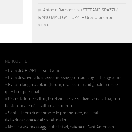
Antonio Bacciocchi
su
STEFANO SPAZZI /
IVANO MAGI GALLUZZI – Una rotonda per
amare
NETIQUETTE
• Evita di URLARE. Ti sentiamo.
• Evita di scrivere lo stesso messaggio in più luoghi. Ti leggiamo.
• Evita in luoghi pubblici (forum, chat, community) polemiche e
questioni personali.
• Rispetta le idee altrui, le religioni e razze diverse dalla tua, non
bestemmiare né insultare altri utenti.
• Sentiti libero di esprimere le proprie idee, nei limiti
dell'educazione e del rispetto altrui.
• Non inviare messaggi pubblicitari, catene di Sant'Antonio o