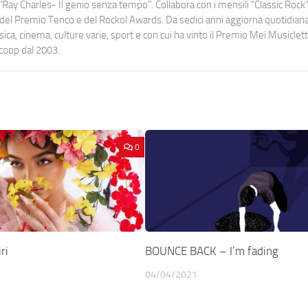
Ray Charles- Il genio senza tempo". Collabora con i mensili “Classic Rock”,
urati del Premio Tenco e del Rockol Awards. Da sedici anni aggiorna quotidia
a, cinema, culture varie, sport e con cui ha vinto il Premio Mei Musiclett
ocoop dal 2003.
0
ri
BOUNCE BACK – I’m fading
04/04/2021