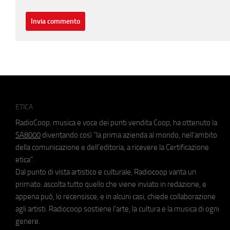
ETICA
RadioCoop, musica e voce dei punti vendita Coop, ha ottenuto la
SA8000
diventando così "la prima azienda al mondo, nell'ambito
della comunicazione e dell'editoria, a ricevere la Certificazione
etica".
Dal punto di vista artistico e culturale, Radiocoop vanta un
primato: ascolta tutto quello che viene inviato in redazione, e
appena può, lo recensisce, e in alcuni casi, chiede collaborazione
agli artisti. Radiocoop sostiene l'arte, la cultura e la musica di ogni
genere.