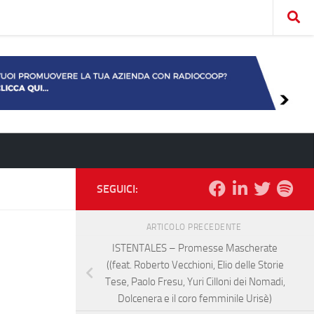
SEGUICI:
ARTICOLO PRECEDENTE
ISTENTALES – Promesse Mascherate
((feat. Roberto Vecchioni, Elio delle Storie
Tese, Paolo Fresu, Yuri Cilloni dei Nomadi,
Dolcenera e il coro femminile Urisè)