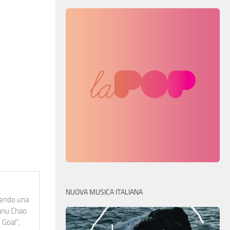
NUOVA MUSICA ITALIANA
idendo una
Manu Chao
 Goal",