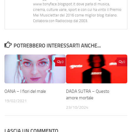
www.tonyface.blogspot.it dove parla di musica,
cinema, culture varie, sport e con cui ha vinto il Premio
Mei Musicletter del 2016 come miglior blog italiano.
Collabora con Radiocoop dal 2003.
POTREBBERO INTERESSARTI ANCHE...
0
0
OANA – I fiori del male
DADA SUTRA – Questo
amore mortale
19/02/2021
23/10/2024
LASCIA UN COMMENTO