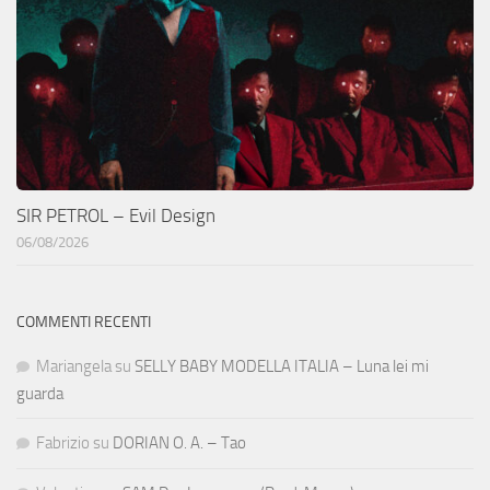
SIR PETROL – Evil Design
06/08/2026
COMMENTI RECENTI
Mariangela
su
SELLY BABY MODELLA ITALIA – Luna lei mi
guarda
Fabrizio
su
DORIAN O. A. – Tao