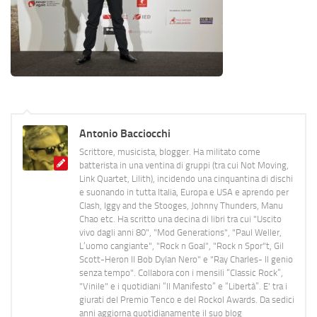
Antonio Bacciocchi
Scrittore, musicista, blogger. Ha militato come
batterista in una ventina di gruppi (tra cui Not Moving,
Link Quartet, Lilith), incidendo una cinquantina di dischi
e suonando in tutta Italia, Europa e USA e aprendo per
Clash, Iggy and the Stooges, Johnny Thunders, Manu
Chao etc. Ha scritto una decina di libri tra cui "Uscito
vivo dagli anni 80", "Mod Generations", "Paul Weller,
L’uomo cangiante", "Rock n Goal", "Rock n Spor"t, Gil
Scott-Heron Il Bob Dylan Nero" e "Ray Charles- Il genio
senza tempo". Collabora con i mensili “Classic Rock”,
"Vinile" e i quotidiani “Il Manifesto” e “Libertà”. E' tra i
giurati del Premio Tenco e del Rockol Awards. Da sedici
anni aggiorna quotidianamente il suo blog