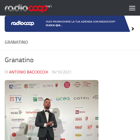
Salta al contenuto
GRANATINO
Granatino
DI
ANTONIO BACCIOCCHI
·
19/10/2021