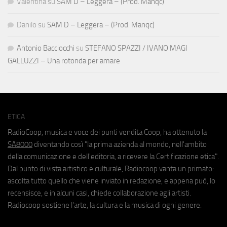
Valentina
su
SAM D – Leggera – (Prod. Manqc)
Danilo
su
SAM D – Leggera – (Prod. Manqc)
Antonio Bacciocchi
su
STEFANO SPAZZI / IVANO MAGI
GALLUZZI – Una rotonda per amare
ETICA
RadioCoop, musica e voce dei punti vendita Coop, ha ottenuto la
SA8000
diventando così "la prima azienda al mondo, nell'ambito
della comunicazione e dell'editoria, a ricevere la Certificazione etica".
Dal punto di vista artistico e culturale, Radiocoop vanta un primato:
ascolta tutto quello che viene inviato in redazione, e appena può, lo
recensisce, e in alcuni casi, chiede collaborazione agli artisti.
Radiocoop sostiene l'arte, la cultura e la musica di ogni genere.