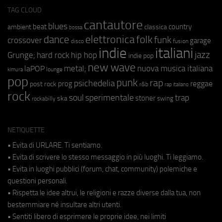
TAG CLOUD
cantautore
blues
beat
country
ambient
classica
bossa
elettronica
dance
folk
funk
crossover
garage
fusion
disco
indie
italiani
jazz
hip hop
Grunge;
hard rock
indie pop
new wave
metal;
nuova musica italiana
laPOP
lounge
kimura
pop
punk
rap
psichedelia
reggae
prog
post rock
r&b
rap italiano
rock
soul
sperimentale
trap
stoner
ska
swing
rockabilly
NETIQUETTE
• Evita di URLARE. Ti sentiamo.
• Evita di scrivere lo stesso messaggio in più luoghi. Ti leggiamo.
• Evita in luoghi pubblici (forum, chat, community) polemiche e
questioni personali.
• Rispetta le idee altrui, le religioni e razze diverse dalla tua, non
bestemmiare né insultare altri utenti.
• Sentiti libero di esprimere le proprie idee, nei limiti