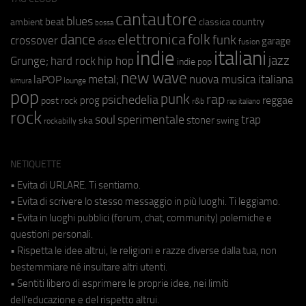
cantautore
blues
beat
country
ambient
classica
bossa
elettronica
dance
folk
funk
crossover
garage
fusion
disco
indie
italiani
jazz
hip hop
Grunge;
hard rock
indie pop
new wave
metal;
nuova musica italiana
laPOP
lounge
kimura
pop
punk
rap
psichedelia
reggae
prog
post rock
r&b
rap italiano
rock
soul
sperimentale
trap
stoner
ska
swing
rockabilly
NETIQUETTE
• Evita di URLARE. Ti sentiamo.
• Evita di scrivere lo stesso messaggio in più luoghi. Ti leggiamo.
• Evita in luoghi pubblici (forum, chat, community) polemiche e
questioni personali.
• Rispetta le idee altrui, le religioni e razze diverse dalla tua, non
bestemmiare né insultare altri utenti.
• Sentiti libero di esprimere le proprie idee, nei limiti
dell'educazione e del rispetto altrui.