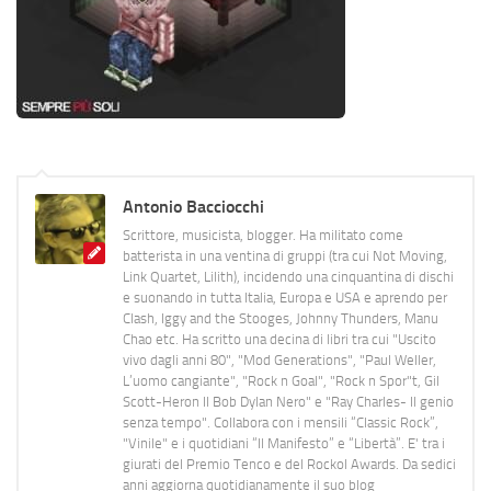
Antonio Bacciocchi
Scrittore, musicista, blogger. Ha militato come
batterista in una ventina di gruppi (tra cui Not Moving,
Link Quartet, Lilith), incidendo una cinquantina di dischi
e suonando in tutta Italia, Europa e USA e aprendo per
Clash, Iggy and the Stooges, Johnny Thunders, Manu
Chao etc. Ha scritto una decina di libri tra cui "Uscito
vivo dagli anni 80", "Mod Generations", "Paul Weller,
L’uomo cangiante", "Rock n Goal", "Rock n Spor"t, Gil
Scott-Heron Il Bob Dylan Nero" e "Ray Charles- Il genio
senza tempo". Collabora con i mensili “Classic Rock”,
"Vinile" e i quotidiani “Il Manifesto” e “Libertà”. E' tra i
giurati del Premio Tenco e del Rockol Awards. Da sedici
anni aggiorna quotidianamente il suo blog