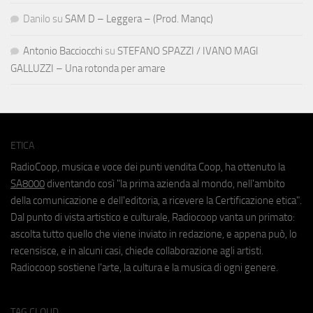
Danilo
su
SAM D – Leggera – (Prod. Manqc)
Antonio Bacciocchi
su
STEFANO SPAZZI / IVANO MAGI
GALLUZZI – Una rotonda per amare
ETICA
RadioCoop, musica e voce dei punti vendita Coop, ha ottenuto la
SA8000
diventando così "la prima azienda al mondo, nell'ambito
della comunicazione e dell'editoria, a ricevere la Certificazione etica".
Dal punto di vista artistico e culturale, Radiocoop vanta un primato:
ascolta tutto quello che viene inviato in redazione, e appena può, lo
recensisce, e in alcuni casi, chiede collaborazione agli artisti.
Radiocoop sostiene l'arte, la cultura e la musica di ogni genere.
TAG CLOUD