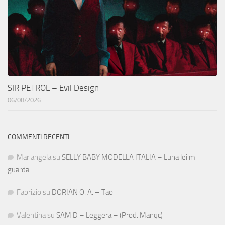
SIR PETROL – Evil Design
06/08/2026
COMMENTI RECENTI
Mariangela
su
SELLY BABY MODELLA ITALIA – Luna lei mi
guarda
Fabrizio
su
DORIAN O. A. – Tao
Valentina
su
SAM D – Leggera – (Prod. Manqc)