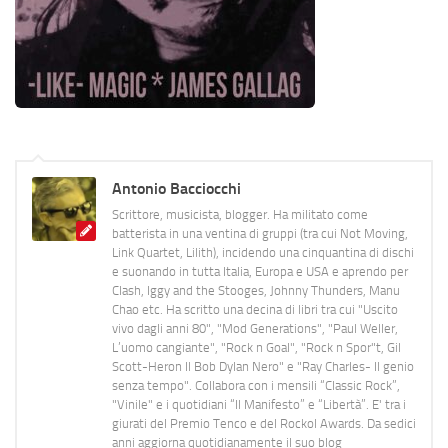
Antonio Bacciocchi
Scrittore, musicista, blogger. Ha militato come
batterista in una ventina di gruppi (tra cui Not Moving,
Link Quartet, Lilith), incidendo una cinquantina di dischi
e suonando in tutta Italia, Europa e USA e aprendo per
Clash, Iggy and the Stooges, Johnny Thunders, Manu
Chao etc. Ha scritto una decina di libri tra cui "Uscito
vivo dagli anni 80", "Mod Generations", "Paul Weller,
L’uomo cangiante", "Rock n Goal", "Rock n Spor"t, Gil
Scott-Heron Il Bob Dylan Nero" e "Ray Charles- Il genio
senza tempo". Collabora con i mensili “Classic Rock”,
"Vinile" e i quotidiani “Il Manifesto” e “Libertà”. E' tra i
giurati del Premio Tenco e del Rockol Awards. Da sedici
anni aggiorna quotidianamente il suo blog