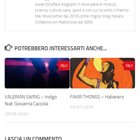
www.tonyface.blogspot.it dove parla di musica,
cinema, culture varie, sport e con cui ha vinto il Premio
Mei Musicletter del 2016 come miglior blog italiano.
Collabora con Radiocoop dal 2003.
POTREBBERO INTERESSARTI ANCHE...
0
0
VALERIAN SWING – Indigo
FAKIR THONGS – Habanero
feat. Giovanna Cacciola
02/07/2016
29/06/2024
LASCIA UN COMMENTO