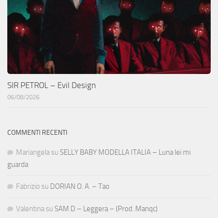
SIR PETROL – Evil Design
06/08/2026
COMMENTI RECENTI
Mariangela
su
SELLY BABY MODELLA ITALIA – Luna lei mi
guarda
Fabrizio
su
DORIAN O. A. – Tao
Valentina
su
SAM D – Leggera – (Prod. Manqc)