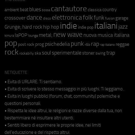
cantautore
blues
beat
country
ambient
classica
bossa
elettronica
dance
folk
funk
crossover
garage
fusion
disco
indie
italiani
jazz
hip hop
Grunge;
hard rock
indie pop
new wave
metal;
nuova musica italiana
laPOP
lounge
kimura
pop
punk
rap
psichedelia
reggae
prog
post rock
r&b
rap italiano
rock
soul
sperimentale
trap
stoner
ska
swing
rockabilly
NETIQUETTE
• Evita di URLARE. Ti sentiamo.
• Evita di scrivere lo stesso messaggio in più luoghi. Ti leggiamo.
• Evita in luoghi pubblici (forum, chat, community) polemiche e
questioni personali.
• Rispetta le idee altrui, le religioni e razze diverse dalla tua, non
bestemmiare né insultare altri utenti.
• Sentiti libero di esprimere le proprie idee, nei limiti
dell'educazione e del rispetto altrui.