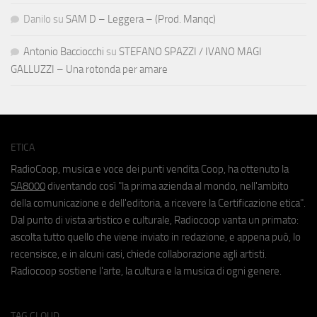
Danilo
su
SAM D – Leggera – (Prod. Manqc)
Antonio Bacciocchi
su
STEFANO SPAZZI / IVANO MAGI
GALLUZZI – Una rotonda per amare
ETICA
RadioCoop, musica e voce dei punti vendita Coop, ha ottenuto la
SA8000
diventando così "la prima azienda al mondo, nell'ambito
della comunicazione e dell'editoria, a ricevere la Certificazione etica".
Dal punto di vista artistico e culturale, Radiocoop vanta un primato:
ascolta tutto quello che viene inviato in redazione, e appena può, lo
recensisce, e in alcuni casi, chiede collaborazione agli artisti.
Radiocoop sostiene l'arte, la cultura e la musica di ogni genere.
TAG CLOUD