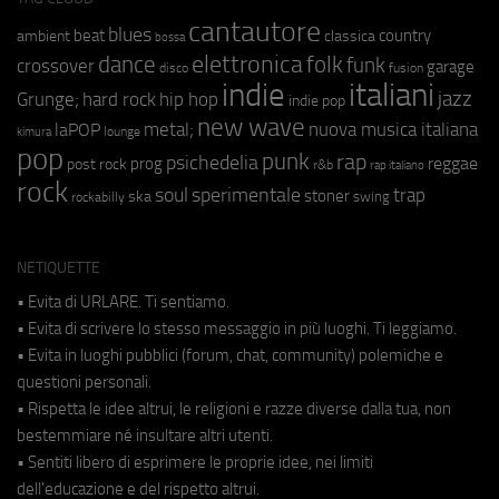
cantautore
blues
beat
country
ambient
classica
bossa
elettronica
dance
folk
funk
crossover
garage
fusion
disco
indie
italiani
jazz
hip hop
Grunge;
hard rock
indie pop
new wave
metal;
nuova musica italiana
laPOP
lounge
kimura
pop
punk
rap
psichedelia
reggae
prog
post rock
r&b
rap italiano
rock
soul
sperimentale
trap
stoner
ska
swing
rockabilly
NETIQUETTE
• Evita di URLARE. Ti sentiamo.
• Evita di scrivere lo stesso messaggio in più luoghi. Ti leggiamo.
• Evita in luoghi pubblici (forum, chat, community) polemiche e
questioni personali.
• Rispetta le idee altrui, le religioni e razze diverse dalla tua, non
bestemmiare né insultare altri utenti.
• Sentiti libero di esprimere le proprie idee, nei limiti
dell'educazione e del rispetto altrui.