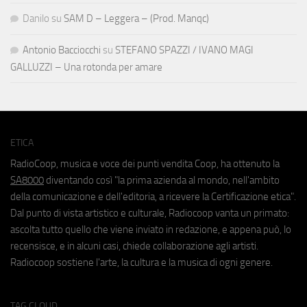
Danilo
su
SAM D – Leggera – (Prod. Manqc)
Antonio Bacciocchi
su
STEFANO SPAZZI / IVANO MAGI
GALLUZZI – Una rotonda per amare
ETICA
RadioCoop, musica e voce dei punti vendita Coop, ha ottenuto la
SA8000
diventando così "la prima azienda al mondo, nell'ambito
della comunicazione e dell'editoria, a ricevere la Certificazione etica".
Dal punto di vista artistico e culturale, Radiocoop vanta un primato:
ascolta tutto quello che viene inviato in redazione, e appena può, lo
recensisce, e in alcuni casi, chiede collaborazione agli artisti.
Radiocoop sostiene l'arte, la cultura e la musica di ogni genere.
TAG CLOUD