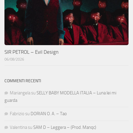
SIR PETROL – Evil Design
06/08/2026
COMMENTI RECENTI
Mariangela
su
SELLY BABY MODELLA ITALIA – Luna lei mi
guarda
Fabrizio
su
DORIAN O. A. – Tao
Valentina
su
SAM D – Leggera – (Prod. Manqc)