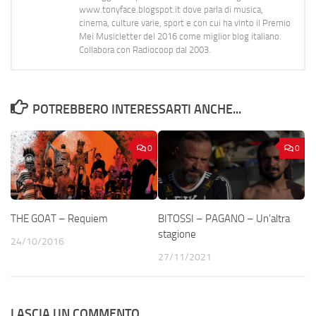
www.tonyface.blogspot.it dove parla di musica,
cinema, culture varie, sport e con cui ha vinto il Premio
Mei Musicletter del 2016 come miglior blog italiano.
Collabora con Radiocoop dal 2003.
POTREBBERO INTERESSARTI ANCHE...
0
0
THE GOAT – Requiem
BITOSSI – PAGANO – Un’altra
stagione
24/10/2016
27/11/2021
LASCIA UN COMMENTO