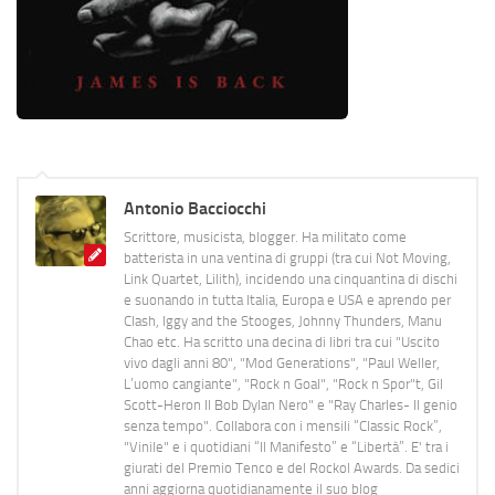
Antonio Bacciocchi
Scrittore, musicista, blogger. Ha militato come
batterista in una ventina di gruppi (tra cui Not Moving,
Link Quartet, Lilith), incidendo una cinquantina di dischi
e suonando in tutta Italia, Europa e USA e aprendo per
Clash, Iggy and the Stooges, Johnny Thunders, Manu
Chao etc. Ha scritto una decina di libri tra cui "Uscito
vivo dagli anni 80", "Mod Generations", "Paul Weller,
L’uomo cangiante", "Rock n Goal", "Rock n Spor"t, Gil
Scott-Heron Il Bob Dylan Nero" e "Ray Charles- Il genio
senza tempo". Collabora con i mensili “Classic Rock”,
"Vinile" e i quotidiani “Il Manifesto” e “Libertà”. E' tra i
giurati del Premio Tenco e del Rockol Awards. Da sedici
anni aggiorna quotidianamente il suo blog