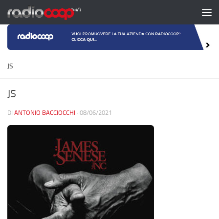
Salta al contenuto
JS
JS
DI
ANTONIO BACCIOCCHI
·
08/06/2021