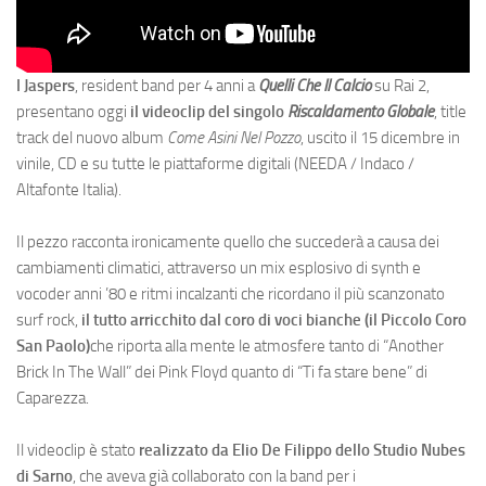
I Jaspers
, resident band per 4 anni a
Quelli Che Il Calcio
su Rai 2,
presentano oggi
il videoclip del singolo
Riscaldamento Globale
, title
track del nuovo album
Come Asini Nel Pozzo
, uscito il 15 dicembre in
vinile, CD e su tutte le piattaforme digitali (NEEDA / Indaco /
Altafonte Italia).
Il pezzo racconta ironicamente quello che succederà a causa dei
cambiamenti climatici, attraverso un mix esplosivo di synth e
vocoder anni ’80 e ritmi incalzanti che ricordano il più scanzonato
surf rock,
il tutto arricchito dal coro di voci bianche (il Piccolo Coro
San Paolo)
che riporta alla mente le atmosfere tanto di “Another
Brick In The Wall” dei Pink Floyd quanto di “Ti fa stare bene” di
Caparezza.
Il videoclip è stato
realizzato da Elio De Filippo dello Studio Nubes
di Sarno
, che aveva già collaborato con la band per i