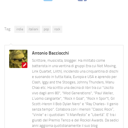
Tag:
indie
italiani
pop
rock
Antonio Bacciocchi
Scrittore, musicista, blogger. Ha militato come
batterista in una ventina di gruppi (tra cui Not Moving,
Link Quartet, Lilith), incidendo una cinquantina di dischi
e suonando in tutta Italia, Europa e USA e aprendo per
Clash, Iggy and the Stooges, Johnny Thunders, Manu
Chao etc. Ha scritto una decina di libri tra cui "Uscito
vivo dagli anni 80", "Mod Generations", "Paul Weller,
L’uomo cangiante", "Rock n Goal", "Rock n Spor"t, Gil
Scott-Heron Il Bob Dylan Nero" e "Ray Charles- Il genio
senza tempo". Collabora con i mensili “Classic Rock”,
"Vinile" e i quotidiani “Il Manifesto” e “Libertà”. E' tra i
giurati del Premio Tenco e del Rockol Awards. Da sedici
anni aggiorna quotidianamente il suo blog