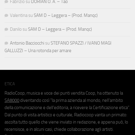
Fabrizio
su
DORIAN O. A. – Tao
Valentina
su
SAM D – Leggera – (Prod. Manqc)
Danilo
su
SAM D – Leggera – (Prod. Manqc)
Antonio Bacciocchi
su
STEFANO SPAZZI / IVANO MAGI
GALLUZZI – Una rotonda per amare
ETICA
RadioCoop, musica e voce dei punti vendita Coop, ha ottenuto la
SA8000
diventando così "la prima azienda al mondo, nell'ambito
della comunicazione e dell'editoria, a ricevere la Certificazione etica".
Dal punto di vista artistico e culturale, Radiocoop vanta un primato:
ascolta tutto quello che viene inviato in redazione, e appena può, lo
recensisce, e in alcuni casi, chiede collaborazione agli artisti.