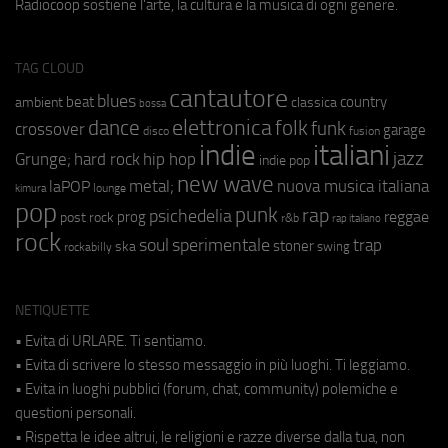
Radiocoop sostiene l'arte, la cultura e la musica di ogni genere.
TAG CLOUD
cantautore
blues
beat
country
ambient
classica
bossa
elettronica
dance
folk
funk
crossover
garage
fusion
disco
indie
italiani
jazz
hip hop
Grunge;
hard rock
indie pop
new wave
nuova musica italiana
metal;
laPOP
lounge
kimura
pop
punk
rap
psichedelia
reggae
prog
post rock
r&b
rap italiano
rock
soul
sperimentale
trap
stoner
ska
swing
rockabilly
NETIQUETTE
• Evita di URLARE. Ti sentiamo.
• Evita di scrivere lo stesso messaggio in più luoghi. Ti leggiamo.
• Evita in luoghi pubblici (forum, chat, community) polemiche e
questioni personali.
• Rispetta le idee altrui, le religioni e razze diverse dalla tua, non