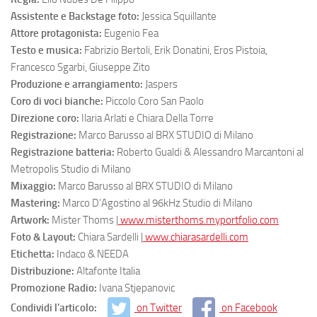
Assistente e Backstage foto:
Jessica Squillante
Attore protagonista:
Eugenio Fea
Testo e musica:
Fabrizio Bertoli, Erik Donatini, Eros Pistoia,
Francesco Sgarbi, Giuseppe Zito
Produzione e arrangiamento:
Jaspers
Coro di voci bianche:
Piccolo Coro San Paolo
Direzione coro:
Ilaria Arlati e Chiara Della Torre
Registrazione:
Marco Barusso al BRX STUDIO di Milano
Registrazione batteria:
Roberto Gualdi & Alessandro Marcantoni al
Metropolis Studio di Milano
Mixaggio:
Marco Barusso al BRX STUDIO di Milano
Mastering:
Marco D’Agostino al 96kHz Studio di Milano
Artwork:
Mister Thoms |
www.misterthoms.myportfolio.com
Foto & Layout:
Chiara Sardelli |
www.chiarasardelli.com
Etichetta:
Indaco & NEEDA
Distribuzione:
Altafonte Italia
Promozione Radio:
Ivana Stjepanovic
Condividi l'articolo:
on Twitter
on Facebook