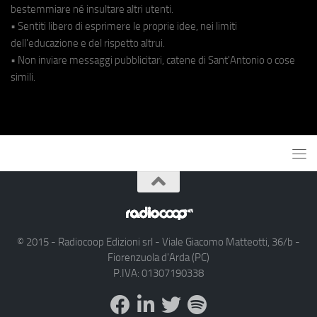
bestemmiare né insultare altri utenti.
• Sentiti libero di esprimere le proprie idee, nei limiti
dell'educazione e del rispetto altrui.
• Non inviare messaggi pubblicitari, catene di Sant'Antonio o cose
simili.
© 2015 - Radiocoop Edizioni srl - Viale Giacomo Matteotti, 36/b -
Fiorenzuola d'Arda (PC)
P.IVA: 01307190338