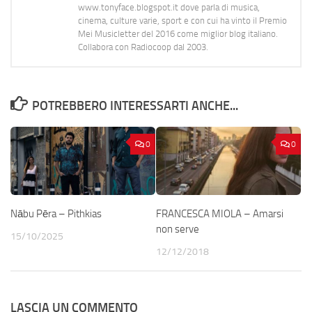
www.tonyface.blogspot.it dove parla di musica,
cinema, culture varie, sport e con cui ha vinto il Premio
Mei Musicletter del 2016 come miglior blog italiano.
Collabora con Radiocoop dal 2003.
POTREBBERO INTERESSARTI ANCHE...
0
0
Nābu Pēra – Pithkias
FRANCESCA MIOLA – Amarsi
non serve
15/10/2025
12/12/2018
LASCIA UN COMMENTO