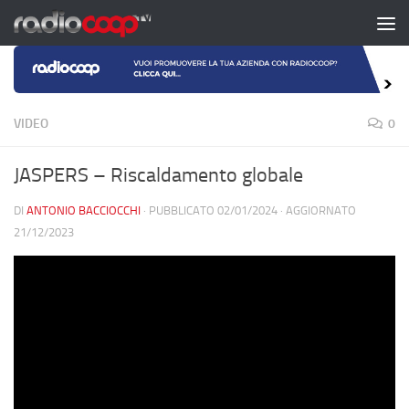
Salta al contenuto
VIDEO
0
JASPERS – Riscaldamento globale
DI
ANTONIO BACCIOCCHI
· PUBBLICATO
02/01/2024
· AGGIORNATO
21/12/2023