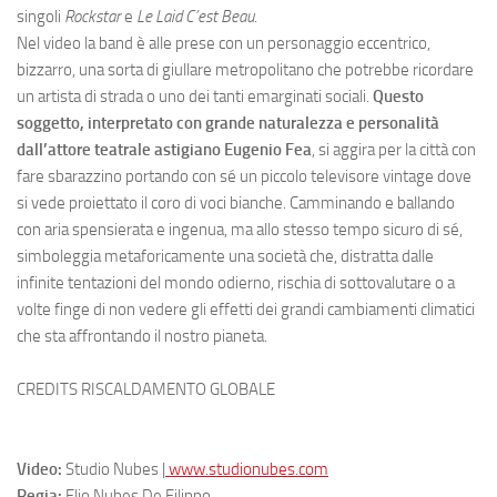
singoli
Rockstar
e
Le Laid C’est Beau
.
Nel video la band è alle prese con un personaggio eccentrico,
bizzarro, una sorta di giullare metropolitano che potrebbe ricordare
un artista di strada o uno dei tanti emarginati sociali.
Questo
soggetto, interpretato con grande naturalezza e personalità
dall’attore teatrale astigiano Eugenio Fea
, si aggira per la città con
fare sbarazzino portando con sé un piccolo televisore vintage dove
si vede proiettato il coro di voci bianche. Camminando e ballando
con aria spensierata e ingenua, ma allo stesso tempo sicuro di sé,
simboleggia metaforicamente una società che, distratta dalle
infinite tentazioni del mondo odierno, rischia di sottovalutare o a
volte finge di non vedere gli effetti dei grandi cambiamenti climatici
che sta affrontando il nostro pianeta.
CREDITS RISCALDAMENTO GLOBALE
Video:
Studio Nubes |
www.studionubes.com
Regia:
Elio Nubes De Filippo