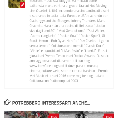
Scrittore, musicista, blogger. Ha militato come
batterista in una ventina di gruppi (tra cui Not Moving,
Link Quartet, Lilith), incidendo una cinquantina di dischi
e suonando in tutta Italia, Europa e USA e aprendo per
Clash, Iggy and the Stooges, Johnny Thunders, Manu
Chao etc. Ha scritto una decina di libri tra cui "Uscito
vivo dagli anni 80", "Mod Generations", "Paul Weller,
L’uomo cangiante", "Rock n Goal", "Rock n Spor"t, Gil
Scott-Heron Il Bob Dylan Nero" e "Ray Charles- Il genio
senza tempo". Collabora con i mensili “Classic Rock”,
"Vinile" e i quotidiani “Il Manifesto” e “Libertà”. E' tra i
giurati del Premio Tenco e del Rockol Awards. Da sedici
anni aggiorna quotidianamente il suo blog
www.tonyface.blogspot.it dove parla di musica,
cinema, culture varie, sport e con cui ha vinto il Premio
Mei Musicletter del 2016 come miglior blog italiano.
Collabora con Radiocoop dal 2003.
POTREBBERO INTERESSARTI ANCHE...
0
0