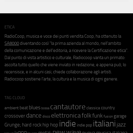
ETICA
RadioCoop, musica e voce dei punti vendita Coop, ha ottenuto la
SA8000
diventando così "la prima azienda al mondo, nell'ambito
della comunicazione e dell'editoria, a ricevere la Certificazione etica".
Dal punto di vista artistico e culturale, Radiocoop vanta un primato:
ascolta tutto quello che viene inviato in redazione, e appena può, lo
recensisce, e in alcuni casi, chiede collaborazione agli artisti.
Radiocoop sostiene l'arte, la cultura e la musica di ogni genere.
TAG CLOUD
cantautore
blues
beat
country
ambient
classica
bossa
elettronica
dance
folk
funk
crossover
garage
fusion
disco
indie
italiani
jazz
hip hop
Grunge;
hard rock
indie pop
new wave
metal;
nuova musica italiana
laPOP