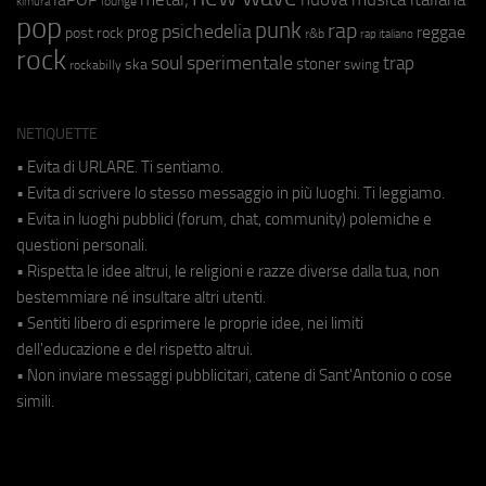
lounge
kimura
pop
punk
rap
psichedelia
reggae
prog
post rock
r&b
rap italiano
rock
soul
sperimentale
trap
stoner
ska
swing
rockabilly
NETIQUETTE
• Evita di URLARE. Ti sentiamo.
• Evita di scrivere lo stesso messaggio in più luoghi. Ti leggiamo.
• Evita in luoghi pubblici (forum, chat, community) polemiche e
questioni personali.
• Rispetta le idee altrui, le religioni e razze diverse dalla tua, non
bestemmiare né insultare altri utenti.
• Sentiti libero di esprimere le proprie idee, nei limiti
dell'educazione e del rispetto altrui.
• Non inviare messaggi pubblicitari, catene di Sant'Antonio o cose
simili.