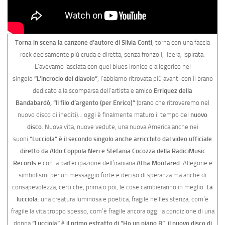
Torna in scena la canzone d’autore di Silvia Conti
, torna con una faccia
rock decisamente più cruda e diretta, senza fronzoli, libera, ispirata.
L’avevamo lasciata con quel blues ironico e allegorico nel
singolo
“L’incrocio del diavolo”
, l’abbiamo ritrovata più avanti con il brano
dedicato alla scomparsa dell’artista e amico
Erriquez della
Bandabardò,
“Il filo d’argento (per Enrico)”
(brano che ritroveremo nel
nuovo disco di inediti)… oggi è finalmente maturo il tempo del
nuovo
disco
. Nuova vita, nuove vedute, una nuova America anche nei
suoni.
“Lucciola” è il secondo singolo anche arricchito dal video ufficiale
diretto da Aldo Coppola Neri e Stefania Cocozza della RadiciMusic
Records
e con la partecipazione dell’iraniana
Atha Monfared
. Allegorie e
simbolismi per un messaggio forte e deciso di speranza ma anche di
consapevolezza, certi che, prima o poi, le cose cambieranno in meglio.
La
lucciola
: una creatura luminosa e poetica, fragile nell’esistenza, com’è
fragile la vita troppo spesso, com’è fragile ancora oggi la condizione di una
donna.
“Lucciola” è il primo estratto di “Ho un piano B”, il nuovo disco di