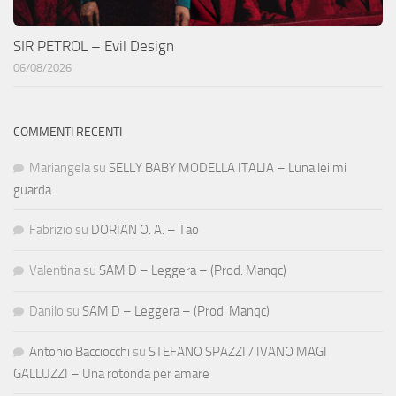
SIR PETROL – Evil Design
06/08/2026
COMMENTI RECENTI
Mariangela
su
SELLY BABY MODELLA ITALIA – Luna lei mi
guarda
Fabrizio
su
DORIAN O. A. – Tao
Valentina
su
SAM D – Leggera – (Prod. Manqc)
Danilo
su
SAM D – Leggera – (Prod. Manqc)
Antonio Bacciocchi
su
STEFANO SPAZZI / IVANO MAGI
GALLUZZI – Una rotonda per amare