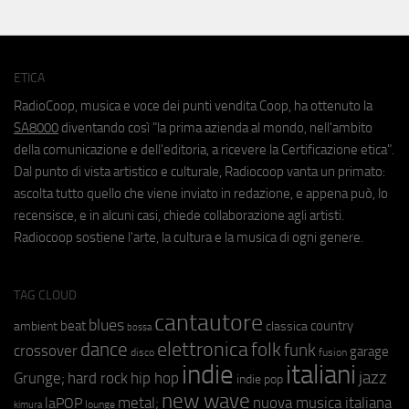
ETICA
RadioCoop, musica e voce dei punti vendita Coop, ha ottenuto la
SA8000
diventando così "la prima azienda al mondo, nell'ambito
della comunicazione e dell'editoria, a ricevere la Certificazione etica".
Dal punto di vista artistico e culturale, Radiocoop vanta un primato:
ascolta tutto quello che viene inviato in redazione, e appena può, lo
recensisce, e in alcuni casi, chiede collaborazione agli artisti.
Radiocoop sostiene l'arte, la cultura e la musica di ogni genere.
TAG CLOUD
cantautore
blues
beat
country
ambient
classica
bossa
elettronica
dance
folk
funk
crossover
garage
fusion
disco
indie
italiani
jazz
hip hop
Grunge;
hard rock
indie pop
new wave
metal;
nuova musica italiana
laPOP
lounge
kimura