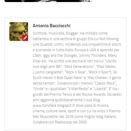
Antonio Bacciocchi
Scrittore, musicista, blogger. Ha militato come
batterista in una ventina di gruppi (tra cui Not Moving,
Link Quartet, Lilith), incidendo una cinquantina di dischi
e suonando in tutta Italia, Europa e USA e aprendo per
Clash, Iggy and the Stooges, Johnny Thunders, Manu
Chao etc. Ha scritto una decina di libri tra cui "Uscito
vivo dagli anni 80", "Mod Generations", "Paul Weller,
L’uomo cangiante", "Rock n Goal", "Rock n Spor"t, Gil
Scott-Heron Il Bob Dylan Nero" e "Ray Charles- Il genio
senza tempo". Collabora con i mensili “Classic Rock”,
"Vinile" e i quotidiani “Il Manifesto” e “Libertà”. E' tra i
giurati del Premio Tenco e del Rockol Awards. Da sedici
anni aggiorna quotidianamente il suo blog
www.tonyface.blogspot.it dove parla di musica,
cinema, culture varie, sport e con cui ha vinto il Premio
Mei Musicletter del 2016 come miglior blog italiano.
Collabora con Radiocoop dal 2003.