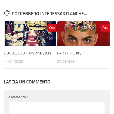
POTREBBERO INTERESSARTI ANCHE...
0
0
DOUBLE SYD – My lonely sun
PAR TY – Crazy
14/04/2023
27/09/2024
LASCIA UN COMMENTO
Commento
*