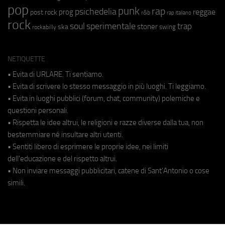
pop
punk
rap
psichedelia
reggae
prog
post rock
r&b
rap italiano
rock
soul
sperimentale
trap
stoner
ska
swing
rockabilly
NETIQUETTE
• Evita di URLARE. Ti sentiamo.
• Evita di scrivere lo stesso messaggio in più luoghi. Ti leggiamo.
• Evita in luoghi pubblici (forum, chat, community) polemiche e
questioni personali.
• Rispetta le idee altrui, le religioni e razze diverse dalla tua, non
bestemmiare né insultare altri utenti.
• Sentiti libero di esprimere le proprie idee, nei limiti
dell'educazione e del rispetto altrui.
• Non inviare messaggi pubblicitari, catene di Sant'Antonio o cose
simili.