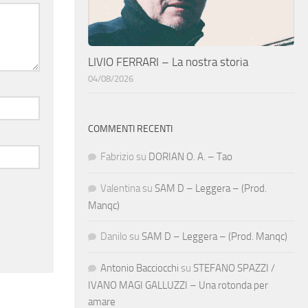
LIVIO FERRARI – La nostra storia
04/08/2026
COMMENTI RECENTI
Fabrizio
su
DORIAN O. A. – Tao
Valentina
su
SAM D – Leggera – (Prod.
Manqc)
Danilo
su
SAM D – Leggera – (Prod. Manqc)
Antonio Bacciocchi
su
STEFANO SPAZZI /
IVANO MAGI GALLUZZI – Una rotonda per
amare