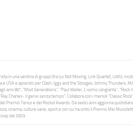
ista in una ventina di gruppi (tra cui Not Moving, Link Quartet, Lilith), inc
uropa e USA e aprendo per Clash, Iggy and the Stooges, Johnny Thunders, 
o dagli anni 80", "Mod Generations", "Paul Weller, L’uomo cangiante", "Rock n
Ray Charles- Il genio senza tempo". Collabora con i mensili “Classic Rock”,
urati del Premio Tenco e del Rockol Awards. Da sedici anni aggiorna quotidia
a, cinema, culture varie, sport e con cui ha vinto il Premio Mei Musiclett
ocoop dal 2003.