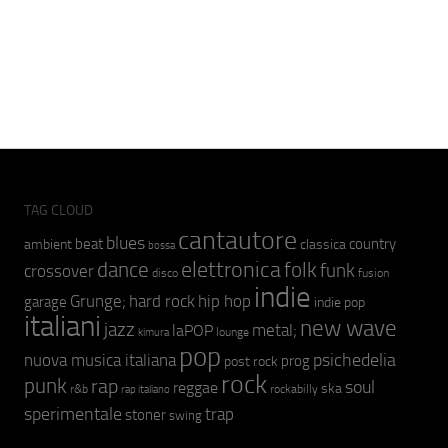
TAG CLOUD
cantautore
blues
beat
country
ambient
classica
bossa
elettronica
dance
folk
funk
crossover
fusion
disco
indie
hip hop
Grunge;
hard rock
garage
indie pop
italiani
new wave
jazz
metal;
laPOP
lounge
kimura
pop
psichedelia
nuova musica italiana
prog
post rock
rock
punk
rap
soul
reggae
ska
r&b
rockabilly
rap italiano
sperimentale
trap
stoner
swing