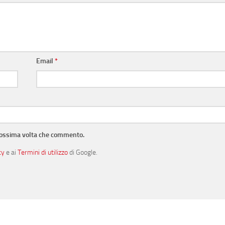
Email
*
prossima volta che commento.
cy
e ai
Termini di utilizzo
di Google.