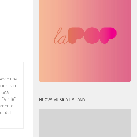
idendo una
Manu Chao
 Goal",
 "Vinile"
NUOVA MUSICA ITALIANA
namente il
er del