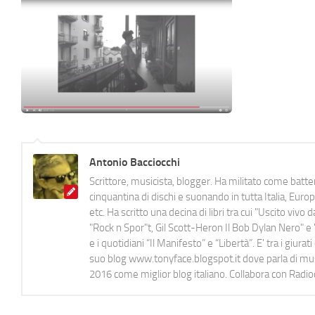
Antonio Bacciocchi
Scrittore, musicista, blogger. Ha militato come batter
cinquantina di dischi e suonando in tutta Italia, E
etc. Ha scritto una decina di libri tra cui "Uscito viv
"Rock n Spor"t, Gil Scott-Heron Il Bob Dylan Nero" e "
e i quotidiani “Il Manifesto” e “Libertà”. E' tra i gi
suo blog www.tonyface.blogspot.it dove parla di music
2016 come miglior blog italiano. Collabora con Radi