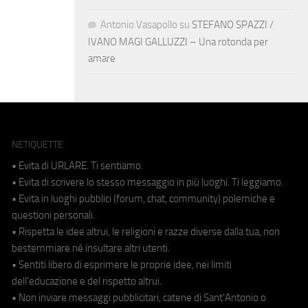
Antonio Vasapollo
su
STEFANO SPAZZI /
IVANO MAGI GALLUZZI – Una rotonda per
amare
NETIQUETTE
• Evita di URLARE. Ti sentiamo.
• Evita di scrivere lo stesso messaggio in più luoghi. Ti leggiamo.
• Evita in luoghi pubblici (forum, chat, community) polemiche e
questioni personali.
• Rispetta le idee altrui, le religioni e razze diverse dalla tua, non
bestemmiare né insultare altri utenti.
• Sentiti libero di esprimere le proprie idee, nei limiti
dell'educazione e del rispetto altrui.
• Non inviare messaggi pubblicitari, catene di Sant'Antonio o