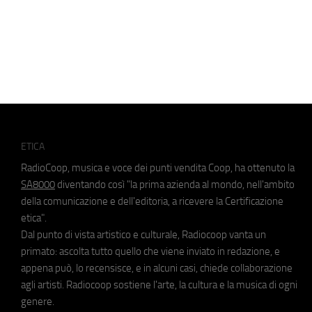
ETICA
RadioCoop, musica e voce dei punti vendita Coop, ha ottenuto la
SA8000
diventando così "la prima azienda al mondo, nell'ambito
della comunicazione e dell'editoria, a ricevere la Certificazione
etica".
Dal punto di vista artistico e culturale, Radiocoop vanta un
primato: ascolta tutto quello che viene inviato in redazione, e
appena può, lo recensisce, e in alcuni casi, chiede collaborazione
agli artisti. Radiocoop sostiene l'arte, la cultura e la musica di ogni
genere.