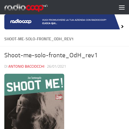
Salta al contenuto
SHOOT-ME-SOLO-FRONTE_ODH_REV1
Shoot-me-solo-fronte_OdH_rev1
DI
ANTONIO BACCIOCCHI
·
26/01/2021