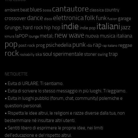
cantautore
blues
beat
country
ambient
classica
bossa
elettronica
dance
folk
funk
crossover
garage
fusion
disco
indie
italiani
jazz
hip hop
Grunge;
hard rock
indie pop
new wave
metal;
nuova musica italiana
laPOP
lounge
kimura
pop
punk
rap
psichedelia
reggae
prog
post rock
r&b
rap italiano
rock
soul
sperimentale
trap
stoner
ska
swing
rockabilly
NETIQUETTE
• Evita di URLARE. Ti sentiamo.
• Evita di scrivere lo stesso messaggio in più luoghi. Ti leggiamo.
• Evita in luoghi pubblici (forum, chat, community) polemiche e
questioni personali.
• Rispetta le idee altrui, le religioni e razze diverse dalla tua, non
bestemmiare né insultare altri utenti.
• Sentiti libero di esprimere le proprie idee, nei limiti
dell'educazione e del rispetto altrui.