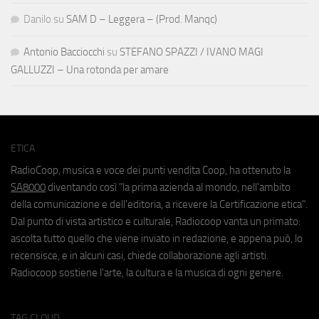
Danilo
su
SAM D – Leggera – (Prod. Manqc)
Antonio Bacciocchi
su
STEFANO SPAZZI / IVANO MAGI
GALLUZZI – Una rotonda per amare
ETICA
RadioCoop, musica e voce dei punti vendita Coop, ha ottenuto la
SA8000
diventando così "la prima azienda al mondo, nell'ambito
della comunicazione e dell'editoria, a ricevere la Certificazione etica".
Dal punto di vista artistico e culturale, Radiocoop vanta un primato:
ascolta tutto quello che viene inviato in redazione, e appena può, lo
recensisce, e in alcuni casi, chiede collaborazione agli artisti.
Radiocoop sostiene l'arte, la cultura e la musica di ogni genere.
TAG CLOUD