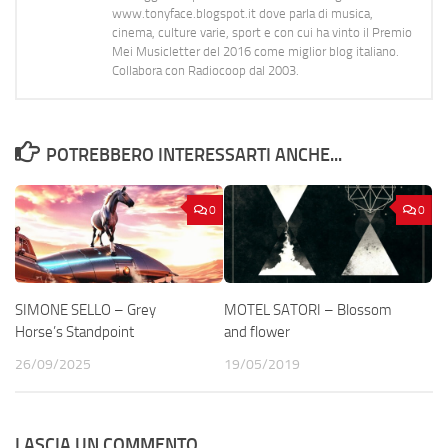
www.tonyface.blogspot.it dove parla di musica,
cinema, culture varie, sport e con cui ha vinto il Premio
Mei Musicletter del 2016 come miglior blog italiano.
Collabora con Radiocoop dal 2003.
POTREBBERO INTERESSARTI ANCHE...
0
0
SIMONE SELLO – Grey
MOTEL SATORI – Blossom
Horse’s Standpoint
and flower
26/09/2025
19/05/2019
LASCIA UN COMMENTO