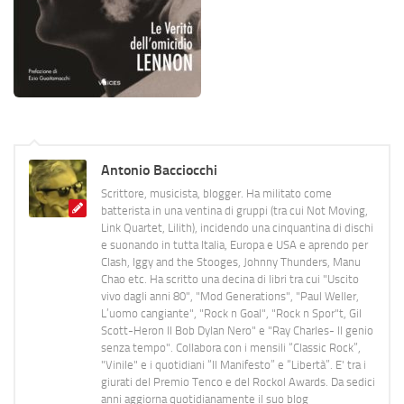
Antonio Bacciocchi
Scrittore, musicista, blogger. Ha militato come
batterista in una ventina di gruppi (tra cui Not Moving,
Link Quartet, Lilith), incidendo una cinquantina di dischi
e suonando in tutta Italia, Europa e USA e aprendo per
Clash, Iggy and the Stooges, Johnny Thunders, Manu
Chao etc. Ha scritto una decina di libri tra cui "Uscito
vivo dagli anni 80", "Mod Generations", "Paul Weller,
L’uomo cangiante", "Rock n Goal", "Rock n Spor"t, Gil
Scott-Heron Il Bob Dylan Nero" e "Ray Charles- Il genio
senza tempo". Collabora con i mensili “Classic Rock”,
"Vinile" e i quotidiani “Il Manifesto” e “Libertà”. E' tra i
giurati del Premio Tenco e del Rockol Awards. Da sedici
anni aggiorna quotidianamente il suo blog