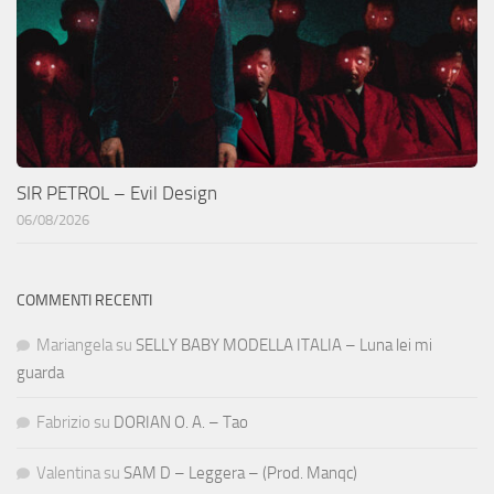
SIR PETROL – Evil Design
06/08/2026
COMMENTI RECENTI
Mariangela
su
SELLY BABY MODELLA ITALIA – Luna lei mi
guarda
Fabrizio
su
DORIAN O. A. – Tao
Valentina
su
SAM D – Leggera – (Prod. Manqc)