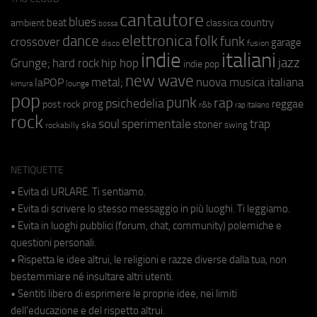
cantautore
blues
beat
country
ambient
classica
bossa
elettronica
dance
folk
funk
crossover
garage
fusion
disco
indie
italiani
jazz
hip hop
Grunge;
hard rock
indie pop
new wave
metal;
nuova musica italiana
laPOP
lounge
kimura
pop
punk
rap
psichedelia
reggae
prog
post rock
r&b
rap italiano
rock
soul
sperimentale
trap
stoner
ska
swing
rockabilly
NETIQUETTE
• Evita di URLARE. Ti sentiamo.
• Evita di scrivere lo stesso messaggio in più luoghi. Ti leggiamo.
• Evita in luoghi pubblici (forum, chat, community) polemiche e
questioni personali.
• Rispetta le idee altrui, le religioni e razze diverse dalla tua, non
bestemmiare né insultare altri utenti.
• Sentiti libero di esprimere le proprie idee, nei limiti
dell'educazione e del rispetto altrui.