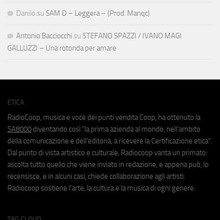
Danilo
su
SAM D – Leggera – (Prod. Manqc)
Antonio Bacciocchi
su
STEFANO SPAZZI / IVANO MAGI
GALLUZZI – Una rotonda per amare
ETICA
RadioCoop, musica e voce dei punti vendita Coop, ha ottenuto la
SA8000
diventando così "la prima azienda al mondo, nell'ambito
della comunicazione e dell'editoria, a ricevere la Certificazione etica".
Dal punto di vista artistico e culturale, Radiocoop vanta un primato:
ascolta tutto quello che viene inviato in redazione, e appena può, lo
recensisce, e in alcuni casi, chiede collaborazione agli artisti.
Radiocoop sostiene l'arte, la cultura e la musica di ogni genere.
TAG CLOUD