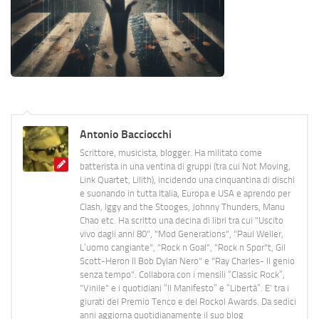
Antonio Bacciocchi
Scrittore, musicista, blogger. Ha militato come
batterista in una ventina di gruppi (tra cui Not Moving,
Link Quartet, Lilith), incidendo una cinquantina di dischi
e suonando in tutta Italia, Europa e USA e aprendo per
Clash, Iggy and the Stooges, Johnny Thunders, Manu
Chao etc. Ha scritto una decina di libri tra cui "Uscito
vivo dagli anni 80", "Mod Generations", "Paul Weller,
L’uomo cangiante", "Rock n Goal", "Rock n Spor"t, Gil
Scott-Heron Il Bob Dylan Nero" e "Ray Charles- Il genio
senza tempo". Collabora con i mensili “Classic Rock”,
"Vinile" e i quotidiani “Il Manifesto” e “Libertà”. E' tra i
giurati del Premio Tenco e del Rockol Awards. Da sedici
anni aggiorna quotidianamente il suo blog