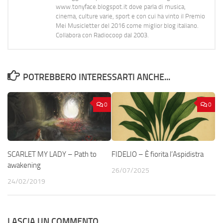
www.tonyface.blogspot.it dove parla di musica,
cinema, culture varie, sport e con cui ha vinto il Premio
Mei Musicletter del 2016 come miglior blog italiano.
Collabora con Radiocoop dal 2003.
POTREBBERO INTERESSARTI ANCHE...
0
0
SCARLET MY LADY – Path to
FIDELIO – È fiorita l’Aspidistra
awakening
26/07/2025
24/02/2019
LASCIA UN COMMENTO