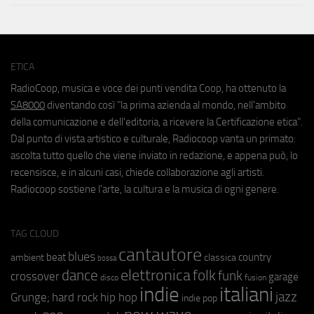
ETICA
RadioCoop, musica e voce dei punti vendita Coop, ha ottenuto la
SA8000
diventando così "la prima azienda al mondo, nell'ambito
della comunicazione e dell'editoria, a ricevere la Certificazione etica".
Dal punto di vista artistico e culturale, Radiocoop vanta un primato:
ascolta tutto quello che viene inviato in redazione, e appena può, lo
recensisce, e in alcuni casi, chiede collaborazione agli artisti.
Radiocoop sostiene l'arte, la cultura e la musica di ogni genere.
TAG CLOUD
cantautore
blues
beat
country
ambient
classica
bossa
elettronica
dance
folk
funk
crossover
garage
fusion
disco
indie
italiani
jazz
hip hop
Grunge;
hard rock
indie pop