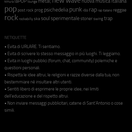
new wave
metal;
nuova musica italiana
laPOP
lounge
kimura
pop
punk
rap
psichedelia
reggae
prog
post rock
r&b
rap italiano
rock
soul
sperimentale
trap
stoner
ska
swing
rockabilly
NETIQUETTE
• Evita di URLARE. Ti sentiamo.
• Evita di scrivere lo stesso messaggio in più luoghi. Ti leggiamo.
• Evita in luoghi pubblici (forum, chat, community) polemiche e
questioni personali.
• Rispetta le idee altrui, le religioni e razze diverse dalla tua, non
bestemmiare né insultare altri utenti.
• Sentiti libero di esprimere le proprie idee, nei limiti
dell'educazione e del rispetto altrui.
• Non inviare messaggi pubblicitari, catene di Sant'Antonio o cose
simili.