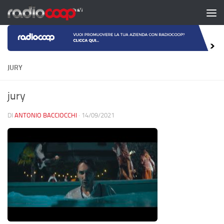
Salta al contenuto
JURY
jury
DI
ANTONIO BACCIOCCHI
·
14/09/2021