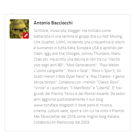
Antonio Bacciocchi
Scrittore, musicista, blogger. Ha militato come
batterista in una ventina di gruppi (tra cui Not Moving,
Link Quartet, Lilith), incidendo una cinquantina di dischi
e suonando in tutta Italia, Europa e USA e aprendo per
Clash, Iggy and the Stooges, Johnny Thunders, Manu
Chao etc. Ha scritto una decina di libri tra cui "Uscito
vivo dagli anni 80", "Mod Generations", "Paul Weller,
L’uomo cangiante", "Rock n Goal", "Rock n Spor"t, Gil
Scott-Heron Il Bob Dylan Nero" e "Ray Charles- Il genio
senza tempo". Collabora con i mensili “Classic Rock”,
"Vinile" e i quotidiani “Il Manifesto” e “Libertà”. E' tra i
giurati del Premio Tenco e del Rockol Awards. Da sedici
anni aggiorna quotidianamente il suo blog
www.tonyface.blogspot.it dove parla di musica,
cinema, culture varie, sport e con cui ha vinto il Premio
Mei Musicletter del 2016 come miglior blog italiano.
Collabora con Radiocoop dal 2003.