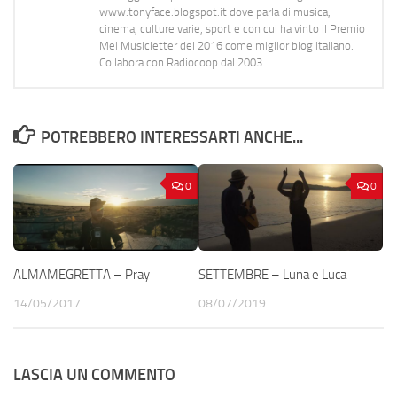
www.tonyface.blogspot.it dove parla di musica,
cinema, culture varie, sport e con cui ha vinto il Premio
Mei Musicletter del 2016 come miglior blog italiano.
Collabora con Radiocoop dal 2003.
POTREBBERO INTERESSARTI ANCHE...
0
0
ALMAMEGRETTA – Pray
SETTEMBRE – Luna e Luca
14/05/2017
08/07/2019
LASCIA UN COMMENTO