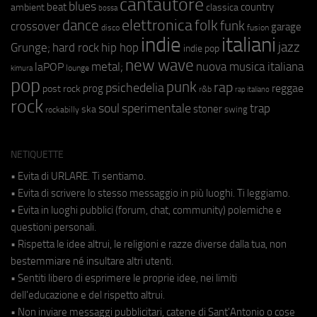
cantautore
blues
beat
country
ambient
classica
bossa
elettronica
dance
folk
funk
crossover
garage
fusion
disco
indie
italiani
jazz
hip hop
Grunge;
hard rock
indie pop
new wave
metal;
nuova musica italiana
laPOP
lounge
kimura
pop
punk
rap
psichedelia
reggae
prog
post rock
r&b
rap italiano
rock
soul
sperimentale
trap
stoner
ska
swing
rockabilly
NETIQUETTE
• Evita di URLARE. Ti sentiamo.
• Evita di scrivere lo stesso messaggio in più luoghi. Ti leggiamo.
• Evita in luoghi pubblici (forum, chat, community) polemiche e
questioni personali.
• Rispetta le idee altrui, le religioni e razze diverse dalla tua, non
bestemmiare né insultare altri utenti.
• Sentiti libero di esprimere le proprie idee, nei limiti
dell'educazione e del rispetto altrui.
• Non inviare messaggi pubblicitari, catene di Sant'Antonio o cose