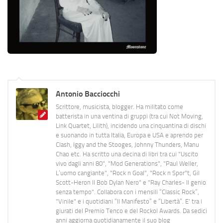
Antonio Bacciocchi
Scrittore, musicista, blogger. Ha militato come
batterista in una ventina di gruppi (tra cui Not Moving,
Link Quartet, Lilith), incidendo una cinquantina di dischi
e suonando in tutta Italia, Europa e USA e aprendo per
Clash, Iggy and the Stooges, Johnny Thunders, Manu
Chao etc. Ha scritto una decina di libri tra cui "Uscito
vivo dagli anni 80", "Mod Generations", "Paul Weller,
L’uomo cangiante", "Rock n Goal", "Rock n Spor"t, Gil
Scott-Heron Il Bob Dylan Nero" e "Ray Charles- Il genio
senza tempo". Collabora con i mensili “Classic Rock”,
"Vinile" e i quotidiani “Il Manifesto” e “Libertà”. E' tra i
giurati del Premio Tenco e del Rockol Awards. Da sedici
anni aggiorna quotidianamente il suo blog