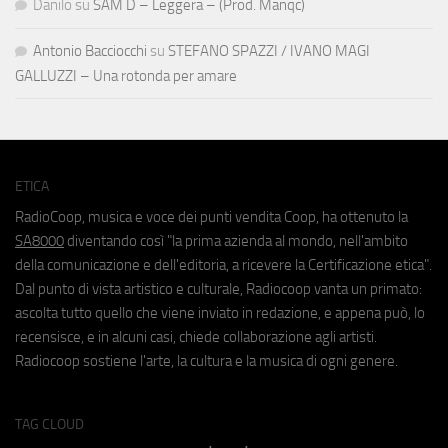
Danilo
su
SAM D – Leggera – (Prod. Manqc)
Antonio Bacciocchi
su
STEFANO SPAZZI / IVANO MAGI
GALLUZZI – Una rotonda per amare
ETICA
RadioCoop, musica e voce dei punti vendita Coop, ha ottenuto la
SA8000
diventando così "la prima azienda al mondo, nell'ambito
della comunicazione e dell'editoria, a ricevere la Certificazione etica".
Dal punto di vista artistico e culturale, Radiocoop vanta un primato:
ascolta tutto quello che viene inviato in redazione, e appena può, lo
recensisce, e in alcuni casi, chiede collaborazione agli artisti.
Radiocoop sostiene l'arte, la cultura e la musica di ogni genere.
TAG CLOUD