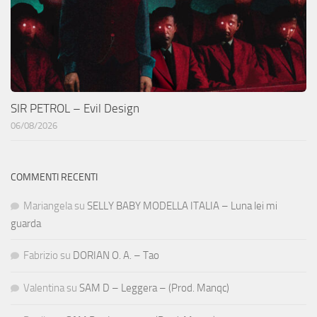
SIR PETROL – Evil Design
06/08/2026
COMMENTI RECENTI
Mariangela
su
SELLY BABY MODELLA ITALIA – Luna lei mi
guarda
Fabrizio
su
DORIAN O. A. – Tao
Valentina
su
SAM D – Leggera – (Prod. Manqc)