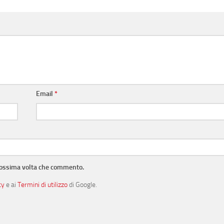
Email
*
prossima volta che commento.
cy
e ai
Termini di utilizzo
di Google.