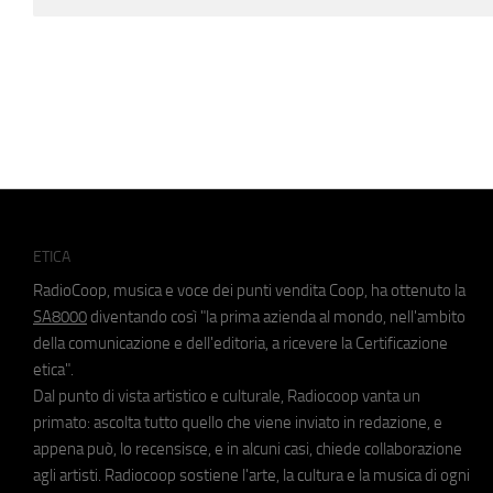
ETICA
RadioCoop, musica e voce dei punti vendita Coop, ha ottenuto la
SA8000
diventando così "la prima azienda al mondo, nell'ambito
della comunicazione e dell'editoria, a ricevere la Certificazione
etica".
Dal punto di vista artistico e culturale, Radiocoop vanta un
primato: ascolta tutto quello che viene inviato in redazione, e
appena può, lo recensisce, e in alcuni casi, chiede collaborazione
agli artisti. Radiocoop sostiene l'arte, la cultura e la musica di ogni