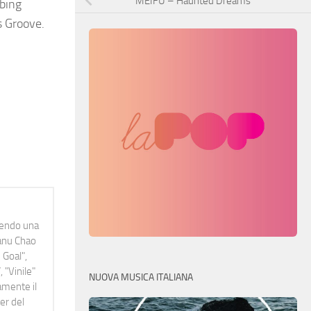
MEIFU – Haunted Dreams
bbing
s Groove.
idendo una
Manu Chao
 Goal",
 "Vinile"
NUOVA MUSICA ITALIANA
namente il
er del