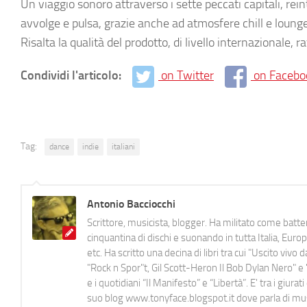
Un viaggio sonoro attraverso i sette peccati capitali, rein
avvolge e pulsa, grazie anche ad atmosfere chill e lounge
Risalta la qualità del prodotto, di livello internazionale, ra
Condividi l'articolo:
on Twitter
on Facebo
Tag:
dance
indie
italiani
Antonio Bacciocchi
Scrittore, musicista, blogger. Ha militato come batter
cinquantina di dischi e suonando in tutta Italia, E
etc. Ha scritto una decina di libri tra cui "Uscito viv
"Rock n Spor"t, Gil Scott-Heron Il Bob Dylan Nero" e "
e i quotidiani “Il Manifesto” e “Libertà”. E' tra i gi
suo blog www.tonyface.blogspot.it dove parla di music