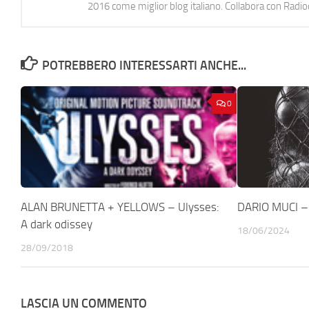
2016 come miglior blog italiano. Collabora con Radi
POTREBBERO INTERESSARTI ANCHE...
0
ALAN BRUNETTA + YELLOWS – Ulysses:
DARIO MUCI –
A dark odissey
18/06/2024
28/09/2018
LASCIA UN COMMENTO