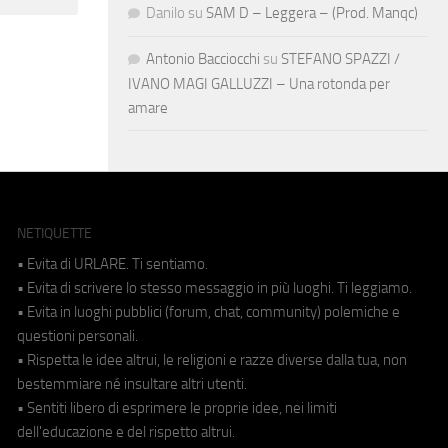
Danilo
su
SAM D – Leggera – (Prod. Manqc)
Antonio Bacciocchi
su
STEFANO SPAZZI /
IVANO MAGI GALLUZZI – Una rotonda per
amare
NETIQUETTE
• Evita di URLARE. Ti sentiamo.
• Evita di scrivere lo stesso messaggio in più luoghi. Ti leggiamo.
• Evita in luoghi pubblici (forum, chat, community) polemiche e
questioni personali.
• Rispetta le idee altrui, le religioni e razze diverse dalla tua, non
bestemmiare né insultare altri utenti.
• Sentiti libero di esprimere le proprie idee, nei limiti
dell'educazione e del rispetto altrui.