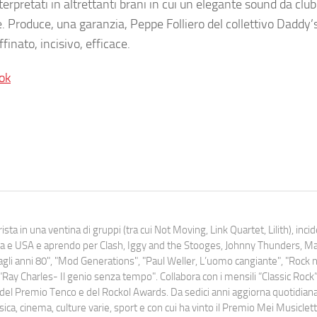
terpretati in altrettanti brani in cui un elegante sound da clu
. Produce, una garanzia, Peppe Folliero del collettivo Daddy’
ffinato, incisivo, efficace.
ok
ista in una ventina di gruppi (tra cui Not Moving, Link Quartet, Lilith), inc
uropa e USA e aprendo per Clash, Iggy and the Stooges, Johnny Thunders, 
o dagli anni 80", "Mod Generations", "Paul Weller, L’uomo cangiante", "Rock n
Ray Charles- Il genio senza tempo". Collabora con i mensili “Classic Rock”,
urati del Premio Tenco e del Rockol Awards. Da sedici anni aggiorna quotidia
a, cinema, culture varie, sport e con cui ha vinto il Premio Mei Musiclett