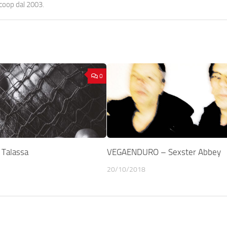
ocoop dal 2003.
0
 Talassa
VEGAENDURO – Sexster Abbey
20/10/2018