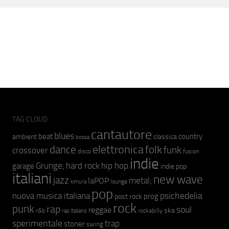
TAG CLOUD
cantautore
blues
beat
country
ambient
classica
bossa
elettronica
dance
folk
funk
crossover
fusion
disco
indie
hip hop
Grunge;
hard rock
garage
indie pop
italiani
new wave
jazz
metal;
laPOP
lounge
kimura
pop
psichedelia
nuova musica italiana
prog
post rock
rock
punk
rap
soul
reggae
ska
r&b
rockabilly
rap italiano
sperimentale
trap
stoner
swing