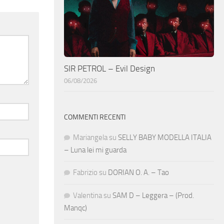
SIR PETROL – Evil Design
06/08/2026
COMMENTI RECENTI
Mariangela
su
SELLY BABY MODELLA ITALIA
– Luna lei mi guarda
Fabrizio
su
DORIAN O. A. – Tao
Valentina
su
SAM D – Leggera – (Prod.
Manqc)