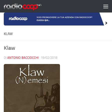
Salta al contenuto
KLAW
Klaw
DI
ANTONIO BACCIOCCHI
·
19/02/2018