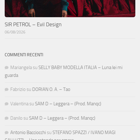
SIR PETROL – Evil Design
06/08/2026
COMMENTI RECENTI
Mariangela
su
SELLY BABY MODELLA ITALIA – Luna lei mi
guarda
Fabrizio
su
DORIAN O. A. – Tao
Valentina
su
SAM D – Leggera – (Prod. Manqc)
Danilo
su
SAM D – Leggera – (Prod. Manqc)
Antonio Bacciocchi
su
STEFANO SPAZZI / IVANO MAGI