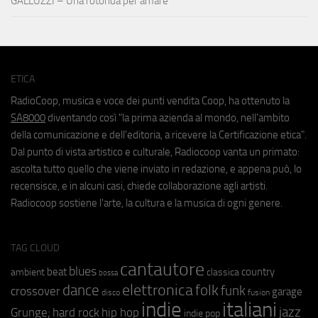
GALLUZZI – Una rotonda per amare
ETICA
RadioCoop, musica e voce dei punti vendita Coop, ha ottenuto la
SA8000
diventando così "la prima azienda al mondo, nell'ambito
della comunicazione e dell'editoria, a ricevere la Certificazione etica".
Dal punto di vista artistico e culturale, Radiocoop vanta un primato:
ascolta tutto quello che viene inviato in redazione, e appena può, lo
recensisce, e in alcuni casi, chiede collaborazione agli artisti.
Radiocoop sostiene l'arte, la cultura e la musica di ogni genere.
TAG CLOUD
cantautore
blues
beat
country
ambient
classica
bossa
elettronica
dance
folk
funk
crossover
garage
fusion
disco
indie
italiani
jazz
hip hop
Grunge;
hard rock
indie pop