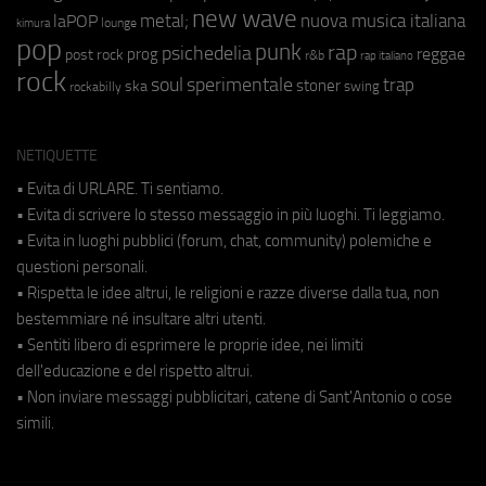
new wave
metal;
nuova musica italiana
laPOP
lounge
kimura
pop
punk
rap
psichedelia
reggae
prog
post rock
r&b
rap italiano
rock
soul
sperimentale
trap
stoner
ska
swing
rockabilly
NETIQUETTE
• Evita di URLARE. Ti sentiamo.
• Evita di scrivere lo stesso messaggio in più luoghi. Ti leggiamo.
• Evita in luoghi pubblici (forum, chat, community) polemiche e
questioni personali.
• Rispetta le idee altrui, le religioni e razze diverse dalla tua, non
bestemmiare né insultare altri utenti.
• Sentiti libero di esprimere le proprie idee, nei limiti
dell'educazione e del rispetto altrui.
• Non inviare messaggi pubblicitari, catene di Sant'Antonio o cose
simili.