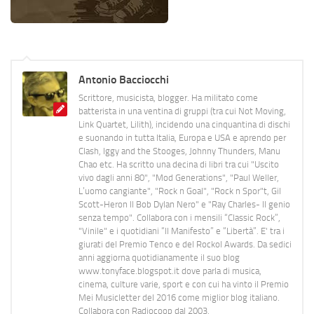
Antonio Bacciocchi
Scrittore, musicista, blogger. Ha militato come
batterista in una ventina di gruppi (tra cui Not Moving,
Link Quartet, Lilith), incidendo una cinquantina di dischi
e suonando in tutta Italia, Europa e USA e aprendo per
Clash, Iggy and the Stooges, Johnny Thunders, Manu
Chao etc. Ha scritto una decina di libri tra cui "Uscito
vivo dagli anni 80", "Mod Generations", "Paul Weller,
L’uomo cangiante", "Rock n Goal", "Rock n Spor"t, Gil
Scott-Heron Il Bob Dylan Nero" e "Ray Charles- Il genio
senza tempo". Collabora con i mensili “Classic Rock”,
"Vinile" e i quotidiani “Il Manifesto” e “Libertà”. E' tra i
giurati del Premio Tenco e del Rockol Awards. Da sedici
anni aggiorna quotidianamente il suo blog
www.tonyface.blogspot.it dove parla di musica,
cinema, culture varie, sport e con cui ha vinto il Premio
Mei Musicletter del 2016 come miglior blog italiano.
Collabora con Radiocoop dal 2003.