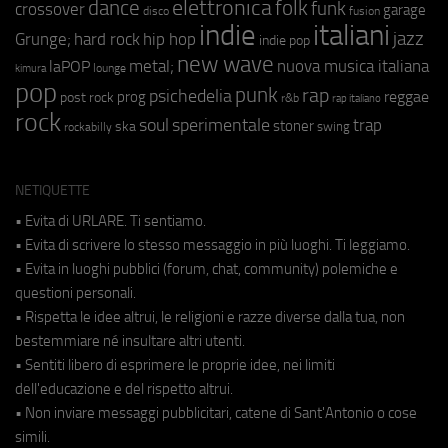
elettronica
dance
folk
funk
crossover
garage
fusion
disco
indie
italiani
jazz
hip hop
Grunge;
hard rock
indie pop
new wave
metal;
nuova musica italiana
laPOP
lounge
kimura
pop
punk
rap
psichedelia
reggae
prog
post rock
r&b
rap italiano
rock
soul
sperimentale
trap
stoner
ska
swing
rockabilly
NETIQUETTE
• Evita di URLARE. Ti sentiamo.
• Evita di scrivere lo stesso messaggio in più luoghi. Ti leggiamo.
• Evita in luoghi pubblici (forum, chat, community) polemiche e
questioni personali.
• Rispetta le idee altrui, le religioni e razze diverse dalla tua, non
bestemmiare né insultare altri utenti.
• Sentiti libero di esprimere le proprie idee, nei limiti
dell'educazione e del rispetto altrui.
• Non inviare messaggi pubblicitari, catene di Sant'Antonio o cose
simili.