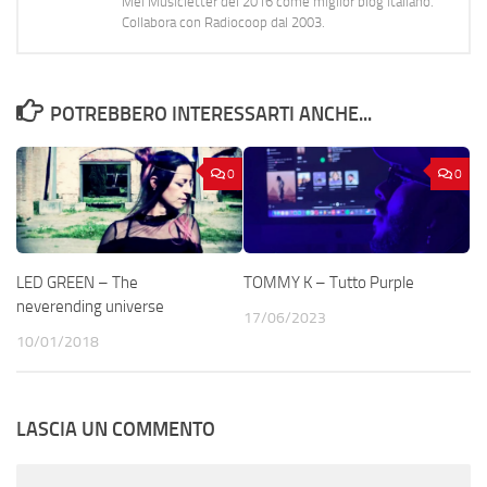
Mei Musicletter del 2016 come miglior blog italiano.
Collabora con Radiocoop dal 2003.
POTREBBERO INTERESSARTI ANCHE...
0
0
LED GREEN – The
TOMMY K – Tutto Purple
neverending universe
17/06/2023
10/01/2018
LASCIA UN COMMENTO