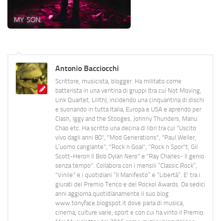
Antonio Bacciocchi
Scrittore, musicista, blogger. Ha militato come
batterista in una ventina di gruppi (tra cui Not Moving,
Link Quartet, Lilith), incidendo una cinquantina di dischi
e suonando in tutta Italia, Europa e USA e aprendo per
Clash, Iggy and the Stooges, Johnny Thunders, Manu
Chao etc. Ha scritto una decina di libri tra cui "Uscito
vivo dagli anni 80", "Mod Generations", "Paul Weller,
L’uomo cangiante", "Rock n Goal", "Rock n Spor"t, Gil
Scott-Heron Il Bob Dylan Nero" e "Ray Charles- Il genio
senza tempo". Collabora con i mensili “Classic Rock”,
"Vinile" e i quotidiani “Il Manifesto” e “Libertà”. E' tra i
giurati del Premio Tenco e del Rockol Awards. Da sedici
anni aggiorna quotidianamente il suo blog
www.tonyface.blogspot.it dove parla di musica,
cinema, culture varie, sport e con cui ha vinto il Premio