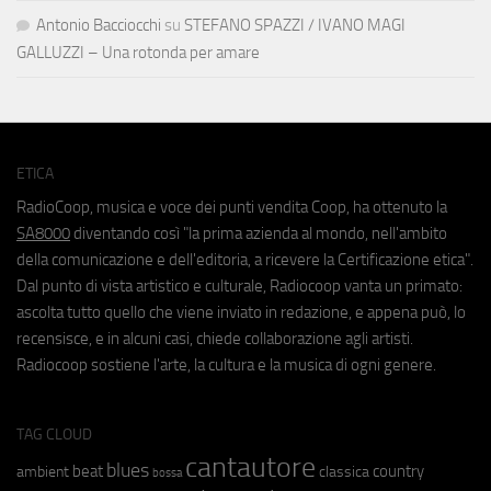
Antonio Bacciocchi
su
STEFANO SPAZZI / IVANO MAGI
GALLUZZI – Una rotonda per amare
ETICA
RadioCoop, musica e voce dei punti vendita Coop, ha ottenuto la
SA8000
diventando così "la prima azienda al mondo, nell'ambito
della comunicazione e dell'editoria, a ricevere la Certificazione etica".
Dal punto di vista artistico e culturale, Radiocoop vanta un primato:
ascolta tutto quello che viene inviato in redazione, e appena può, lo
recensisce, e in alcuni casi, chiede collaborazione agli artisti.
Radiocoop sostiene l'arte, la cultura e la musica di ogni genere.
TAG CLOUD
cantautore
blues
beat
country
ambient
classica
bossa