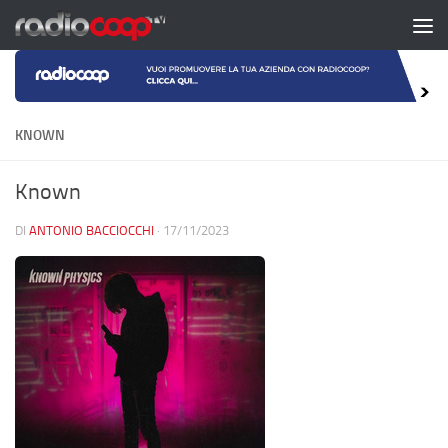
Salta al contenuto
KNOWN
Known
DI
ANTONIO BACCIOCCHI
·
17/11/2023