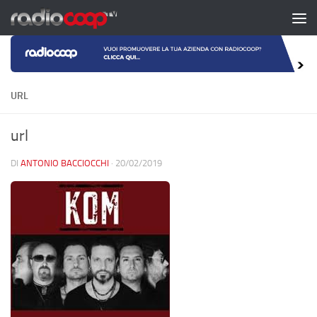
Salta al contenuto
URL
url
DI
ANTONIO BACCIOCCHI
·
20/02/2019