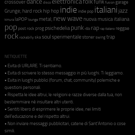
elettronica
dance
folk
funk
crossover
garage
fusion
disco
indie
italiani
jazz
hip hop
Grunge;
hard rock
indie pop
new wave
metal;
nuova musica italiana
laPOP
lounge
kimura
pop
punk
rap
psichedelia
reggae
prog
post rock
r&b
rap italiano
rock
soul
sperimentale
trap
stoner
ska
swing
rockabilly
NETIQUETTE
• Evita di URLARE. Ti sentiamo.
• Evita di scrivere lo stesso messaggio in più luoghi. Ti leggiamo.
• Evita in luoghi pubblici (forum, chat, community) polemiche e
questioni personali.
• Rispetta le idee altrui, le religioni e razze diverse dalla tua, non
bestemmiare né insultare altri utenti.
• Sentiti libero di esprimere le proprie idee, nei limiti
dell'educazione e del rispetto altrui.
• Non inviare messaggi pubblicitari, catene di Sant'Antonio o cose
simili.