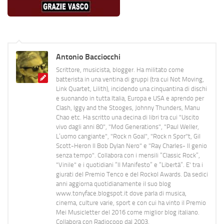
Antonio Bacciocchi
Scrittore, musicista, blogger. Ha militato come
batterista in una ventina di gruppi (tra cui Not Moving,
Link Quartet, Lilith), incidendo una cinquantina di dischi
e suonando in tutta Italia, Europa e USA e aprendo per
Clash, Iggy and the Stooges, Johnny Thunders, Manu
Chao etc. Ha scritto una decina di libri tra cui "Uscito
vivo dagli anni 80", "Mod Generations", "Paul Weller,
L’uomo cangiante", "Rock n Goal", "Rock n Spor"t, Gil
Scott-Heron Il Bob Dylan Nero" e "Ray Charles- Il genio
senza tempo". Collabora con i mensili “Classic Rock”,
"Vinile" e i quotidiani “Il Manifesto” e “Libertà”. E' tra i
giurati del Premio Tenco e del Rockol Awards. Da sedici
anni aggiorna quotidianamente il suo blog
www.tonyface.blogspot.it dove parla di musica,
cinema, culture varie, sport e con cui ha vinto il Premio
Mei Musicletter del 2016 come miglior blog italiano.
Collabora con Radiocoop dal 2003.