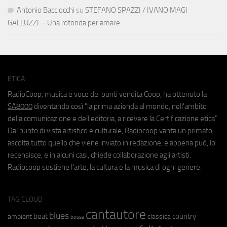
Antonio Bacciocchi
su
STEFANO SPAZZI / IVANO MAGI
GALLUZZI – Una rotonda per amare
ETICA
RadioCoop, musica e voce dei punti vendita Coop, ha ottenuto la
SA8000
diventando così "la prima azienda al mondo, nell'ambito
della comunicazione e dell'editoria, a ricevere la Certificazione etica".
Dal punto di vista artistico e culturale, Radiocoop vanta un primato:
ascolta tutto quello che viene inviato in redazione, e appena può, lo
recensisce, e in alcuni casi, chiede collaborazione agli artisti.
Radiocoop sostiene l'arte, la cultura e la musica di ogni genere.
TAG CLOUD
cantautore
blues
beat
country
ambient
classica
bossa