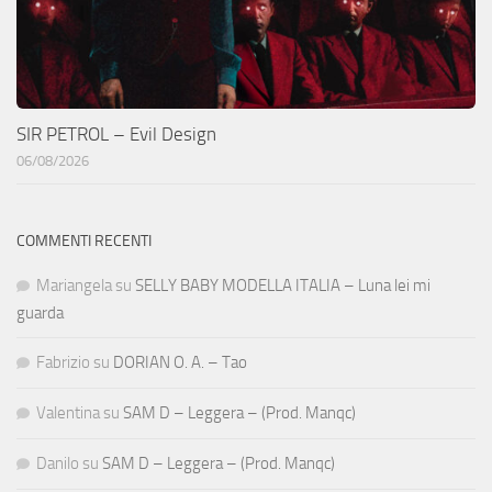
SIR PETROL – Evil Design
06/08/2026
COMMENTI RECENTI
Mariangela
su
SELLY BABY MODELLA ITALIA – Luna lei mi
guarda
Fabrizio
su
DORIAN O. A. – Tao
Valentina
su
SAM D – Leggera – (Prod. Manqc)
Danilo
su
SAM D – Leggera – (Prod. Manqc)