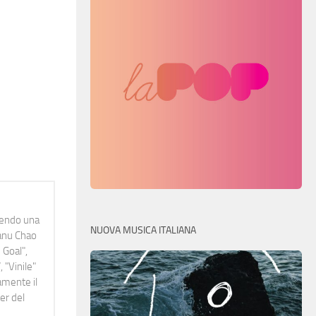
idendo una
NUOVA MUSICA ITALIANA
Manu Chao
 Goal",
 "Vinile"
namente il
er del