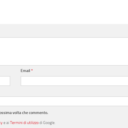
Email
*
prossima volta che commento.
cy
e ai
Termini di utilizzo
di Google.