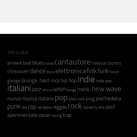
TAG CLOUD
cantautore
blues
beat
country
ambient
classica
bossa
elettronica
dance
folk
funk
crossover
fusion
disco
indie
hip hop
Grunge;
hard rock
garage
indie pop
italiani
new wave
jazz
metal;
laPOP
lounge
kimura
pop
psichedelia
nuova musica italiana
prog
post rock
rock
punk
rap
soul
reggae
ska
r&b
rockabilly
rap italiano
sperimentale
trap
stoner
swing