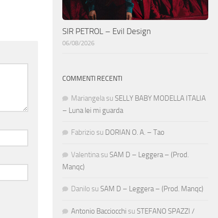
SIR PETROL – Evil Design
06/08/2026
COMMENTI RECENTI
Mariangela
su
SELLY BABY MODELLA ITALIA
– Luna lei mi guarda
Fabrizio
su
DORIAN O. A. – Tao
Valentina
su
SAM D – Leggera – (Prod.
Manqc)
Danilo
su
SAM D – Leggera – (Prod. Manqc)
Antonio Bacciocchi
su
STEFANO SPAZZI /