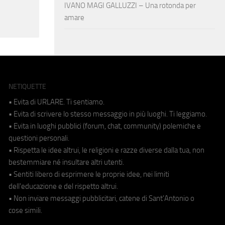
IVANO MAGI GALLUZZI – Una rotonda per
amare
NETIQUETTE
• Evita di URLARE. Ti sentiamo.
• Evita di scrivere lo stesso messaggio in più luoghi. Ti leggiamo.
• Evita in luoghi pubblici (forum, chat, community) polemiche e
questioni personali.
• Rispetta le idee altrui, le religioni e razze diverse dalla tua, non
bestemmiare né insultare altri utenti.
• Sentiti libero di esprimere le proprie idee, nei limiti
dell'educazione e del rispetto altrui.
• Non inviare messaggi pubblicitari, catene di Sant'Antonio o
cose simili.