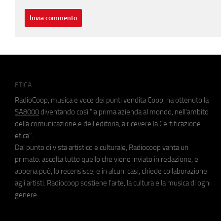
ETICA
RadioCoop, musica e voce dei punti vendita Coop, ha ottenuto la
SA8000
diventando così "la prima azienda al mondo, nell'ambito
della comunicazione e dell'editoria, a ricevere la Certificazione
etica".
Dal punto di vista artistico e culturale, Radiocoop vanta un
primato: ascolta tutto quello che viene inviato in redazione, e
appena può, lo recensisce, e in alcuni casi, chiede collaborazione
agli artisti. Radiocoop sostiene l'arte, la cultura e la musica di ogni
genere.