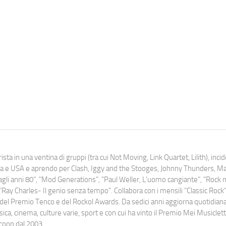
ista in una ventina di gruppi (tra cui Not Moving, Link Quartet, Lilith), inc
uropa e USA e aprendo per Clash, Iggy and the Stooges, Johnny Thunders, 
o dagli anni 80", "Mod Generations", "Paul Weller, L’uomo cangiante", "Rock n
Ray Charles- Il genio senza tempo". Collabora con i mensili “Classic Rock”,
urati del Premio Tenco e del Rockol Awards. Da sedici anni aggiorna quotidia
a, cinema, culture varie, sport e con cui ha vinto il Premio Mei Musiclett
ocoop dal 2003.