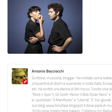
Antonio Bacciocchi
Scrittore, musicista, blogger. Ha militato come batter
cinquantina di dischi e suonando in tutta Italia, E
etc. Ha scritto una decina di libri tra cui "Uscito viv
"Rock n Spor"t, Gil Scott-Heron Il Bob Dylan Nero" e "
e i quotidiani “Il Manifesto” e “Libertà”. E' tra i gi
suo blog www.tonyface.blogspot.it dove parla di music
2016 come miglior blog italiano. Collabora con Radi