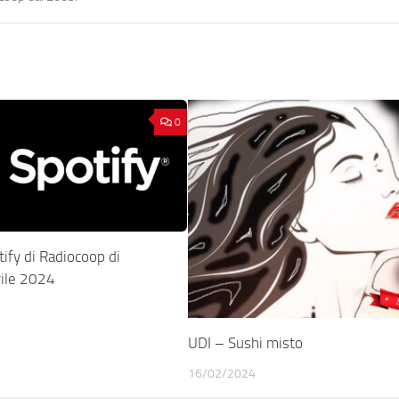
0
tify di Radiocoop di
rile 2024
UDI – Sushi misto
16/02/2024