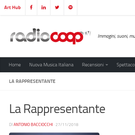
Art Hub
Salta al contenuto
Immagini, suoni, mus
Home
Nuova Musica Italiana
Recensioni
Spettacol
LA RAPPRESENTANTE
La Rappresentante
DI
ANTONIO BACCIOCCHI
·
27/11/2018