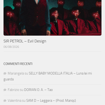
SIR PETROL – Evil Design
06/08/2026
COMMENTI RECENTI
Mariangela
su
SELLY BABY MODELLA ITALIA – Luna lei mi
guarda
Fabrizio
su
DORIAN O. A. – Tao
Valentina
su
SAM D – Leggera – (Prod. Manqc)