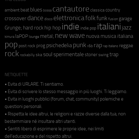
cantautore
blues
beat
country
ambient
classica
bossa
elettronica
dance
folk
funk
crossover
garage
fusion
disco
indie
italiani
jazz
hip hop
Grunge;
hard rock
indie pop
new wave
metal;
nuova musica italiana
laPOP
lounge
kimura
pop
punk
rap
psichedelia
reggae
prog
post rock
r&b
rap italiano
rock
soul
sperimentale
trap
stoner
ska
swing
rockabilly
NETIQUETTE
• Evita di URLARE. Ti sentiamo.
• Evita di scrivere lo stesso messaggio in più luoghi. Ti leggiamo.
• Evita in luoghi pubblici (forum, chat, community) polemiche e
questioni personali.
• Rispetta le idee altrui, le religioni e razze diverse dalla tua, non
bestemmiare né insultare altri utenti.
• Sentiti libero di esprimere le proprie idee, nei limiti
dell'educazione e del rispetto altrui.