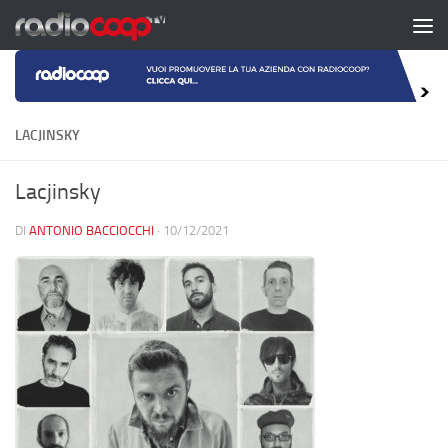
Salta al contenuto
LACJINSKY
Lacjinsky
DI
ANTONIO BACCIOCCHI
·
10/12/2021