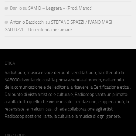
Danilo
su
SAM D – Leggera – (Prod. Manqc)
Antonio Bacciocchi
su
STEFANO SPAZZI / IVANO MAGI
GALLUZZI – Una rotonda per amare
ETICA
RadioCoop, musica e voce dei punti vendita Coop, ha ottenuto la
SA8000
diventando così "la prima azienda al mondo, nell'ambito
della comunicazione e dell'editoria, a ricevere la Certificazione etica".
Dal punto di vista artistico e culturale, Radiocoop vanta un primato:
ascolta tutto quello che viene inviato in redazione, e appena può, lo
recensisce, e in alcuni casi, chiede collaborazione agli artisti.
Radiocoop sostiene l'arte, la cultura e la musica di ogni genere.
TAG CLOUD