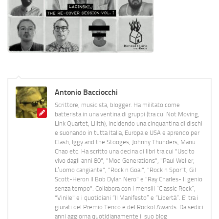
Antonio Bacciocchi
Scrittore, musicista, blogger. Ha militato come
batterista in una ventina di gruppi (tra cui Not Moving,
Link Quartet, Lilith), incidendo una cinquantina di dischi
e suonando in tutta Italia, Europa e USA e aprendo per
Clash, Iggy and the Stooges, Johnny Thunders, Manu
Chao etc. Ha scritto una decina di libri tra cui "Uscito
vivo dagli anni 80", "Mod Generations", "Paul Weller,
L’uomo cangiante", "Rock n Goal", "Rock n Spor"t, Gil
Scott-Heron Il Bob Dylan Nero" e "Ray Charles- Il genio
senza tempo". Collabora con i mensili “Classic Rock”,
"Vinile" e i quotidiani “Il Manifesto” e “Libertà”. E' tra i
giurati del Premio Tenco e del Rockol Awards. Da sedici
anni aggiorna quotidianamente il suo blog