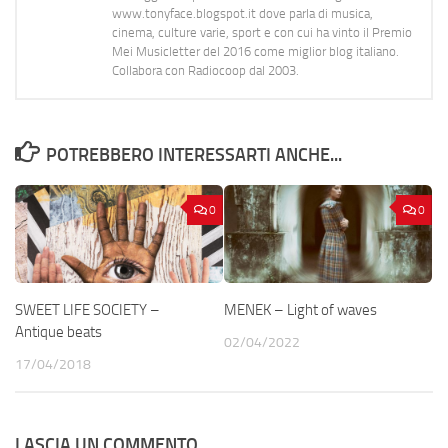
www.tonyface.blogspot.it dove parla di musica,
cinema, culture varie, sport e con cui ha vinto il Premio
Mei Musicletter del 2016 come miglior blog italiano.
Collabora con Radiocoop dal 2003.
POTREBBERO INTERESSARTI ANCHE...
0
0
SWEET LIFE SOCIETY –
MENEK – Light of waves
Antique beats
02/04/2022
17/04/2018
LASCIA UN COMMENTO