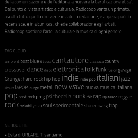
della comunicazione e dell'editoria, a ricevere la Certificazione etica".
Dal punto di vista artistico e culturale, Radiocoop vanta un primato:
ascolta tutto quello che viene inviato in redazione, e appena può, lo
recensisce, e in alcuni casi, chiede collaborazione agli artisti.
Radiocoop sostiene l'arte, la cultura e la musica di ogni genere.
TAG CLOUD
cantautore
blues
beat
country
ambient
classica
bossa
elettronica
dance
folk
funk
crossover
garage
fusion
disco
indie
italiani
jazz
hip hop
Grunge;
hard rock
indie pop
new wave
metal;
nuova musica italiana
laPOP
lounge
kimura
pop
punk
rap
psichedelia
reggae
prog
post rock
r&b
rap italiano
rock
soul
sperimentale
trap
stoner
ska
swing
rockabilly
NETIQUETTE
• Evita di URLARE. Ti sentiamo.