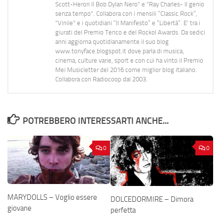
Scott-Heron Il Bob Dylan Nero" e "Ray Charles- Il genio
senza tempo". Collabora con i mensili “Classic Rock”,
"Vinile" e i quotidiani “Il Manifesto” e “Libertà”. E' tra i
giurati del Premio Tenco e del Rockol Awards. Da sedici
anni aggiorna quotidianamente il suo blog
www.tonyface.blogspot.it dove parla di musica,
cinema, culture varie, sport e con cui ha vinto il Premio
Mei Musicletter del 2016 come miglior blog italiano.
Collabora con Radiocoop dal 2003.
POTREBBERO INTERESSARTI ANCHE...
0
0
MARYDOLLS – Voglio essere
DOLCEDORMIRE – Dimora
giovane
perfetta