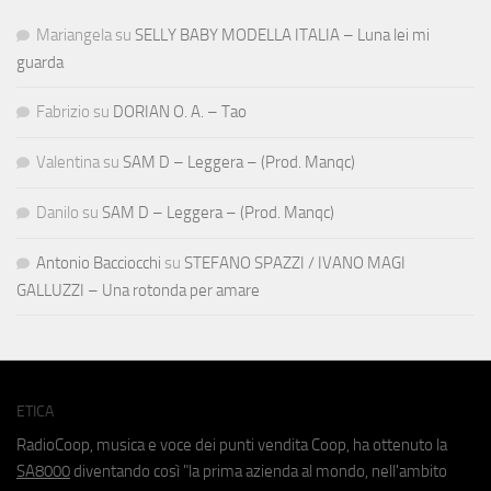
Mariangela
su
SELLY BABY MODELLA ITALIA – Luna lei mi
guarda
Fabrizio
su
DORIAN O. A. – Tao
Valentina
su
SAM D – Leggera – (Prod. Manqc)
Danilo
su
SAM D – Leggera – (Prod. Manqc)
Antonio Bacciocchi
su
STEFANO SPAZZI / IVANO MAGI
GALLUZZI – Una rotonda per amare
ETICA
RadioCoop, musica e voce dei punti vendita Coop, ha ottenuto la
SA8000
diventando così "la prima azienda al mondo, nell'ambito