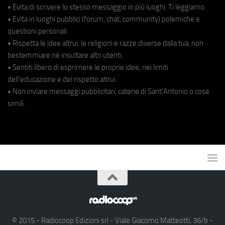
• Evita di scrivere lo stesso messaggio in più luoghi. Ti leggiamo.
• Evita in luoghi pubblici (forum, chat, community) polemiche e
questioni personali.
• Rispetta le idee altrui, le religioni e razze diverse dalla tua, non
bestemmiare né insultare altri utenti.
• Sentiti libero di esprimere le proprie idee, nei limiti
dell'educazione e del rispetto altrui.
• Non inviare messaggi pubblicitari, catene di Sant'Antonio o cose
simili.
© 2015 - Radiocoop Edizioni srl - Viale Giacomo Matteotti, 36/b -