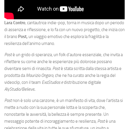
Lara Contro
, cantautrice indie-pop, torna in musica dopo un periodo
di assenza e riflessione, e lo fa con un nuovo progetto, che inizia con
il brano
Post,
un viaggio emotivo che esplora la fragilità e la
resilienza dell’animo umano.
Post
è un grido di speranza, un folk d’autore essenziale, che invita a
riflettere su come anche le esperienze più dolorose possano
diventare semi di rinascita.
Post
è stata scritta dalla stessa artista e
prodotta da
Maurizio Ongaro,
che ne ha curato anche la regia del
videoclip, con il team
ExaStudios e
distribuzione digitale
AlyStudio/Believe
.
Post
non è solo una canzone; è un manifesto di vita, dove l’artista si
mette a nudo con la sua personale lotta e la scoperta che,
nonostante le avversità, la bellezza è sempre presente. Un
messaggio potente di incoraggiamento e resilienza,
Post
è una
celebrazione della vita in tutte le sue sfumature, un invito a