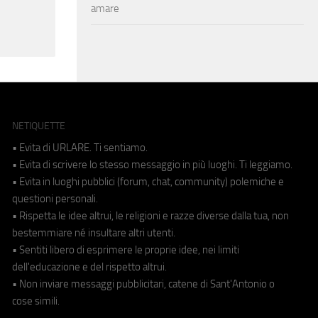
amare
NETIQUETTE
• Evita di URLARE. Ti sentiamo.
• Evita di scrivere lo stesso messaggio in più luoghi. Ti leggiamo.
• Evita in luoghi pubblici (forum, chat, community) polemiche e
questioni personali.
• Rispetta le idee altrui, le religioni e razze diverse dalla tua, non
bestemmiare né insultare altri utenti.
• Sentiti libero di esprimere le proprie idee, nei limiti
dell'educazione e del rispetto altrui.
• Non inviare messaggi pubblicitari, catene di Sant'Antonio o
cose simili.