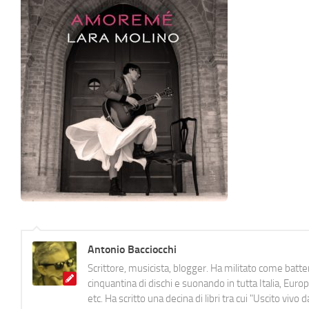
Antonio Bacciocchi
Scrittore, musicista, blogger. Ha militato come batter
cinquantina di dischi e suonando in tutta Italia, E
etc. Ha scritto una decina di libri tra cui "Uscito viv