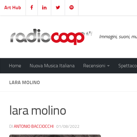
Art Hub
Salta al contenuto
Immagini, suoni, mus
Home
Nuova Musica Italiana
Recensioni
Spettacol
LARA MOLINO
lara molino
DI
ANTONIO BACCIOCCHI
·
01/08/2022