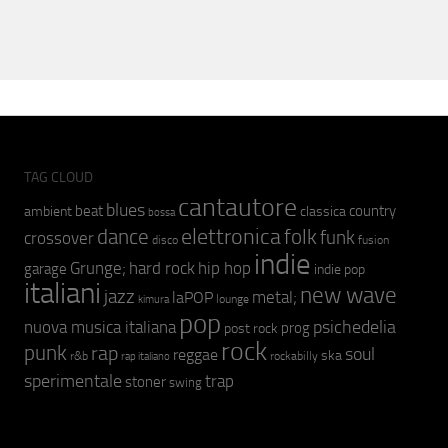
TAG CLOUD
cantautore
blues
beat
country
ambient
classica
bossa
elettronica
dance
folk
funk
crossover
fusion
disco
indie
hip hop
Grunge;
hard rock
garage
indie pop
italiani
new wave
jazz
metal;
laPOP
lounge
kimura
pop
psichedelia
nuova musica italiana
prog
post rock
rock
punk
rap
soul
reggae
ska
r&b
rockabilly
rap italiano
sperimentale
trap
stoner
swing