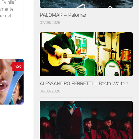
 "Vinile"
namente il
PALOMAR – Palomar
er del
07/08/2026
0
ALESSANDRO FERRETTI – Basta Walter!
06/08/2026