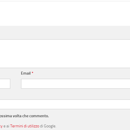
Email
*
prossima volta che commento.
cy
e ai
Termini di utilizzo
di Google.