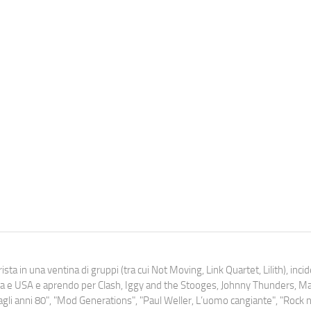
ista in una ventina di gruppi (tra cui Not Moving, Link Quartet, Lilith), inc
uropa e USA e aprendo per Clash, Iggy and the Stooges, Johnny Thunders, 
o dagli anni 80", "Mod Generations", "Paul Weller, L’uomo cangiante", "Rock n