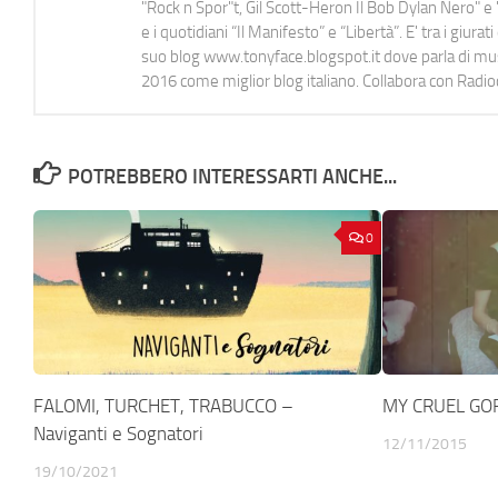
"Rock n Spor"t, Gil Scott-Heron Il Bob Dylan Nero" e "
e i quotidiani “Il Manifesto” e “Libertà”. E' tra i gi
suo blog www.tonyface.blogspot.it dove parla di music
2016 come miglior blog italiano. Collabora con Radi
POTREBBERO INTERESSARTI ANCHE...
0
FALOMI, TURCHET, TRABUCCO –
MY CRUEL GOR
Naviganti e Sognatori
12/11/2015
19/10/2021