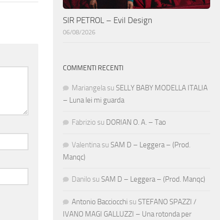
SIR PETROL – Evil Design
06/08/2026
COMMENTI RECENTI
Mariangela
su
SELLY BABY MODELLA ITALIA
– Luna lei mi guarda
Fabrizio
su
DORIAN O. A. – Tao
Valentina
su
SAM D – Leggera – (Prod.
Manqc)
Danilo
su
SAM D – Leggera – (Prod. Manqc)
Antonio Bacciocchi
su
STEFANO SPAZZI /
IVANO MAGI GALLUZZI – Una rotonda per