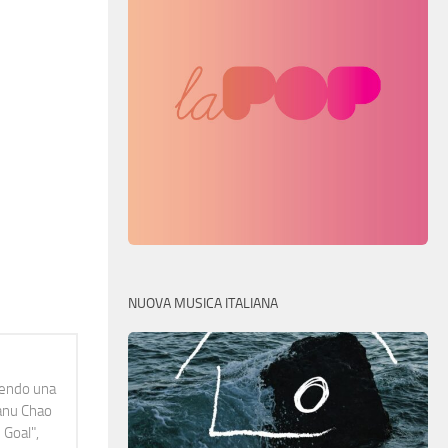
NUOVA MUSICA ITALIANA
idendo una
Manu Chao
 Goal",