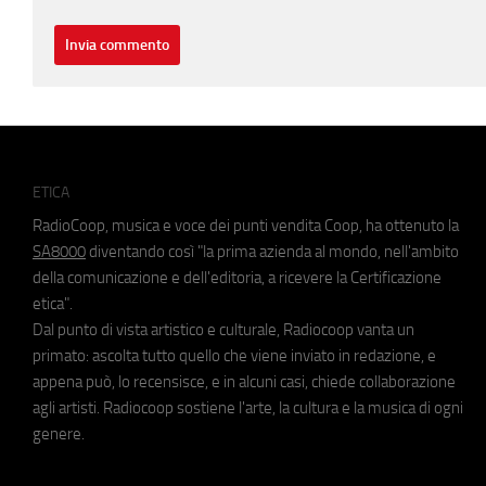
ETICA
RadioCoop, musica e voce dei punti vendita Coop, ha ottenuto la
SA8000
diventando così "la prima azienda al mondo, nell'ambito
della comunicazione e dell'editoria, a ricevere la Certificazione
etica".
Dal punto di vista artistico e culturale, Radiocoop vanta un
primato: ascolta tutto quello che viene inviato in redazione, e
appena può, lo recensisce, e in alcuni casi, chiede collaborazione
agli artisti. Radiocoop sostiene l'arte, la cultura e la musica di ogni
genere.