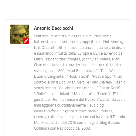
Antonio Bacciocchi
Scrittore, musicista, blogger. Ha militato come
batterista in una ventina di gruppi (tra cui Not Moving,
Link Quartet, Lilith), incidendo una cinquantina di dischi
e suonando in tutta Italia, Europa e USA e aprendo per
Clash, Iggy and the Stooges, Johnny Thunders, Manu
Chao etc. Ha scritto una decina di libri tra cui "Uscito
vivo dagli anni 80", "Mod Generations", "Paul Weller,
L’uomo cangiante", "Rock n Goal", "Rock n Spor"t, Gil
Scott-Heron Il Bob Dylan Nero" e "Ray Charles- Il genio
senza tempo". Collabora con i mensili “Classic Rock”,
"Vinile" e i quotidiani “Il Manifesto” e “Libertà”. E' tra i
giurati del Premio Tenco e del Rockol Awards. Da sedici
anni aggiorna quotidianamente il suo blog
www.tonyface.blogspot.it dove parla di musica,
cinema, culture varie, sport e con cui ha vinto il Premio
Mei Musicletter del 2016 come miglior blog italiano.
Collabora con Radiocoop dal 2003.