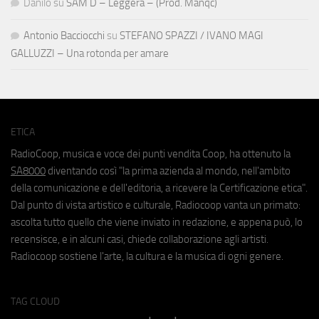
Danilo
su
SAM D – Leggera – (Prod. Manqc)
Antonio Bacciocchi
su
STEFANO SPAZZI / IVANO MAGI
GALLUZZI – Una rotonda per amare
ETICA
RadioCoop, musica e voce dei punti vendita Coop, ha ottenuto la
SA8000
diventando così "la prima azienda al mondo, nell'ambito
della comunicazione e dell'editoria, a ricevere la Certificazione etica".
Dal punto di vista artistico e culturale, Radiocoop vanta un primato:
ascolta tutto quello che viene inviato in redazione, e appena può, lo
recensisce, e in alcuni casi, chiede collaborazione agli artisti.
Radiocoop sostiene l'arte, la cultura e la musica di ogni genere.
TAG CLOUD