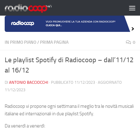
Salta al contenuto
IN PRIMO PIANO
/
PRIMA PAGINA
0
Le playlist Spotify di Radiocoop – dall’11/12
al 16/12
DI
ANTONIO BACCIOCCHI
· PUBBLICATO
11/12/2023
· AGGIORNATO
11/12/2023
Radiocoop vi propone ogni settimana il meglio tra le novità musicali
italiane ed internazionali in due playlist Spotify.
Da venerdì a venerdì: