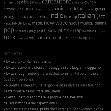
cantautore
blues
beat
country
ambient
classica
bossa
elettronica
dance
folk
funk
crossover
garage
fusion
disco
indie
italiani
jazz
hip hop
Grunge;
hard rock
indie pop
new wave
metal;
nuova musica italiana
laPOP
lounge
kimura
pop
punk
rap
psichedelia
reggae
prog
post rock
r&b
rap italiano
rock
soul
sperimentale
trap
stoner
ska
swing
rockabilly
NETIQUETTE
• Evita di URLARE. Ti sentiamo.
• Evita di scrivere lo stesso messaggio in più luoghi. Ti leggiamo.
• Evita in luoghi pubblici (forum, chat, community) polemiche e
questioni personali.
• Rispetta le idee altrui, le religioni e razze diverse dalla tua, non
bestemmiare né insultare altri utenti.
• Sentiti libero di esprimere le proprie idee, nei limiti
dell'educazione e del rispetto altrui.
• Non inviare messaggi pubblicitari, catene di Sant'Antonio o cose