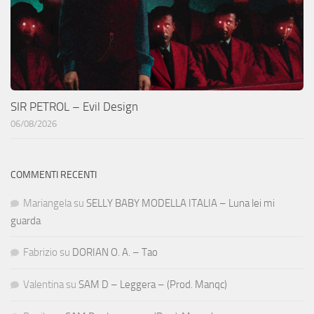
SIR PETROL – Evil Design
06/08/2026
COMMENTI RECENTI
Mariangela
su
SELLY BABY MODELLA ITALIA – Luna lei mi
guarda
Fabrizio
su
DORIAN O. A. – Tao
Valentina
su
SAM D – Leggera – (Prod. Manqc)