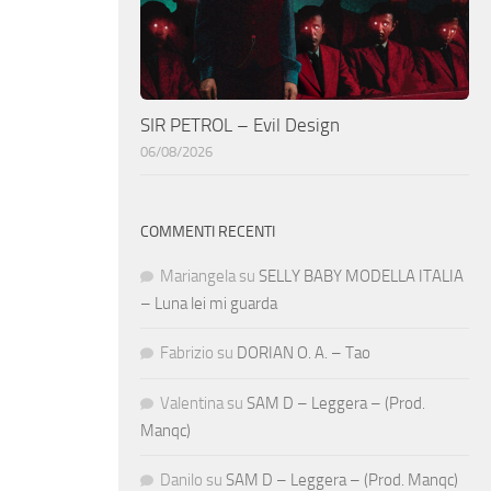
SIR PETROL – Evil Design
06/08/2026
COMMENTI RECENTI
Mariangela
su
SELLY BABY MODELLA ITALIA
– Luna lei mi guarda
Fabrizio
su
DORIAN O. A. – Tao
Valentina
su
SAM D – Leggera – (Prod.
Manqc)
Danilo
su
SAM D – Leggera – (Prod. Manqc)