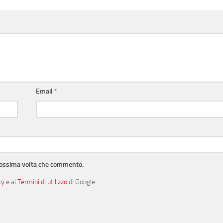
Email
*
prossima volta che commento.
cy
e ai
Termini di utilizzo
di Google.