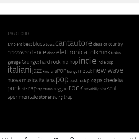
TAG CLOUD
cantautore
blues
beat
country
ambient
classica
bossa
elettronica
dance
folk
funk
crossover
fusion
disco
indie
hip hop
Grunge;
hard rock
garage
indie pop
italiani
new wave
jazz
metal;
laPOP
lounge
kimura
pop
psichedelia
nuova musica italiana
prog
post rock
rock
punk
rap
soul
reggae
ska
r&b
rockabilly
rap italiano
sperimentale
trap
stoner
swing