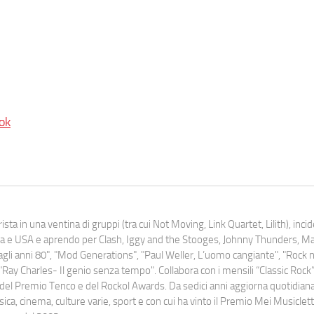
ok
ista in una ventina di gruppi (tra cui Not Moving, Link Quartet, Lilith), inc
uropa e USA e aprendo per Clash, Iggy and the Stooges, Johnny Thunders, 
o dagli anni 80", "Mod Generations", "Paul Weller, L’uomo cangiante", "Rock n
Ray Charles- Il genio senza tempo". Collabora con i mensili “Classic Rock”,
urati del Premio Tenco e del Rockol Awards. Da sedici anni aggiorna quotidia
a, cinema, culture varie, sport e con cui ha vinto il Premio Mei Musiclett