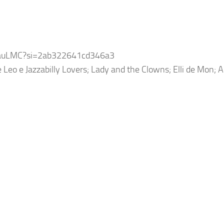
NxauLMC?si=2ab322641cd346a3
 Leo e Jazzabilly Lovers; Lady and the Clowns; Elli de Mon; 