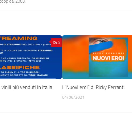
ocoop dal 2003.
0
vinili più venduti in Italia
I “Nuovi eroi” di Ricky Ferranti
04/06/2021