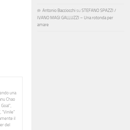
Antonio Bacciocchi
su
STEFANO SPAZZI /
IVANO MAGI GALLUZZI – Una rotonda per
amare
idendo una
Manu Chao
 Goal",
 "Vinile"
namente il
er del