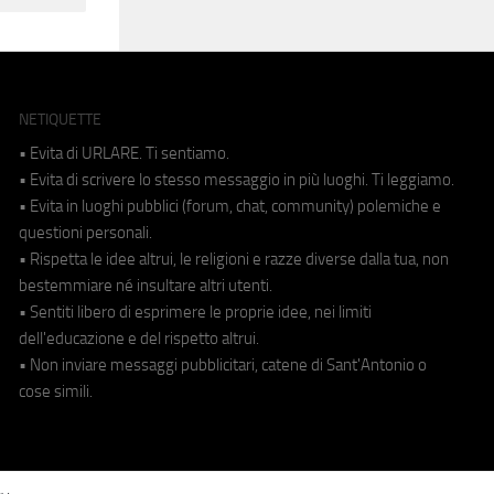
NETIQUETTE
• Evita di URLARE. Ti sentiamo.
• Evita di scrivere lo stesso messaggio in più luoghi. Ti leggiamo.
• Evita in luoghi pubblici (forum, chat, community) polemiche e
questioni personali.
• Rispetta le idee altrui, le religioni e razze diverse dalla tua, non
bestemmiare né insultare altri utenti.
• Sentiti libero di esprimere le proprie idee, nei limiti
dell'educazione e del rispetto altrui.
• Non inviare messaggi pubblicitari, catene di Sant'Antonio o
cose simili.