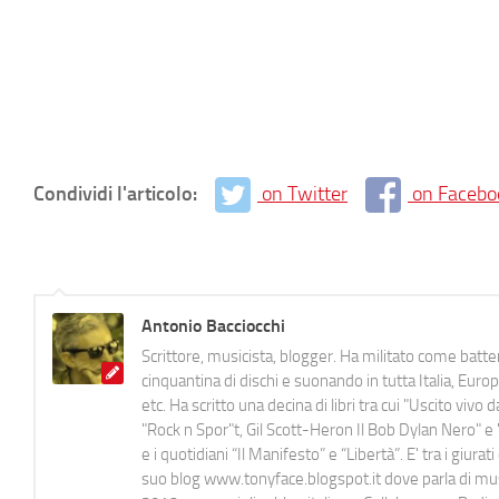
Condividi l'articolo:
on Twitter
on Facebo
Antonio Bacciocchi
Scrittore, musicista, blogger. Ha militato come batter
cinquantina di dischi e suonando in tutta Italia, E
etc. Ha scritto una decina di libri tra cui "Uscito viv
"Rock n Spor"t, Gil Scott-Heron Il Bob Dylan Nero" e "
e i quotidiani “Il Manifesto” e “Libertà”. E' tra i gi
suo blog www.tonyface.blogspot.it dove parla di music