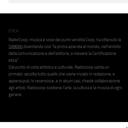
ETICA
RadioCoop, musica e voce dei punti vendita Coop, ha ottenuto la
SA8000
diventando così "la prima azienda al mondo, nell'ambito
della comunicazione e dell'editoria, a ricevere la Certificazione
etica".
Dal punto di vista artistico e culturale, Radiocoop vanta un
primato: ascolta tutto quello che viene inviato in redazione, e
appena può, lo recensisce, e in alcuni casi, chiede collaborazione
agli artisti. Radiocoop sostiene l'arte, la cultura e la musica di ogni
genere.