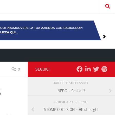
0
SEGUICI:
ARTICOLO SUCCESSIVO
5
NEDO – Sostieni!
ARTICOLO PRECEDENTE
STOMP COLLISION – Blind Insight