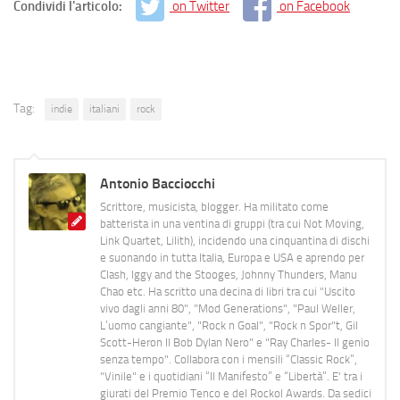
Condividi l'articolo:
on Twitter
on Facebook
Tag:
indie
italiani
rock
Antonio Bacciocchi
Scrittore, musicista, blogger. Ha militato come
batterista in una ventina di gruppi (tra cui Not Moving,
Link Quartet, Lilith), incidendo una cinquantina di dischi
e suonando in tutta Italia, Europa e USA e aprendo per
Clash, Iggy and the Stooges, Johnny Thunders, Manu
Chao etc. Ha scritto una decina di libri tra cui "Uscito
vivo dagli anni 80", "Mod Generations", "Paul Weller,
L’uomo cangiante", "Rock n Goal", "Rock n Spor"t, Gil
Scott-Heron Il Bob Dylan Nero" e "Ray Charles- Il genio
senza tempo". Collabora con i mensili “Classic Rock”,
"Vinile" e i quotidiani “Il Manifesto” e “Libertà”. E' tra i
giurati del Premio Tenco e del Rockol Awards. Da sedici