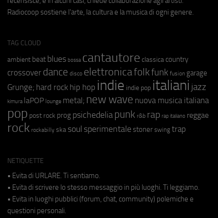
recensisce, e in alcuni casi, chiede collaborazione agli artisti.
Radiocoop sostiene l'arte, la cultura e la musica di ogni genere.
TAG CLOUD
cantautore
blues
beat
country
ambient
classica
bossa
elettronica
dance
folk
funk
crossover
garage
fusion
disco
indie
italiani
jazz
hip hop
Grunge;
hard rock
indie pop
new wave
metal;
nuova musica italiana
laPOP
lounge
kimura
pop
punk
rap
psichedelia
reggae
prog
post rock
r&b
rap italiano
rock
soul
sperimentale
trap
stoner
ska
swing
rockabilly
NETIQUETTE
• Evita di URLARE. Ti sentiamo.
• Evita di scrivere lo stesso messaggio in più luoghi. Ti leggiamo.
• Evita in luoghi pubblici (forum, chat, community) polemiche e
questioni personali.