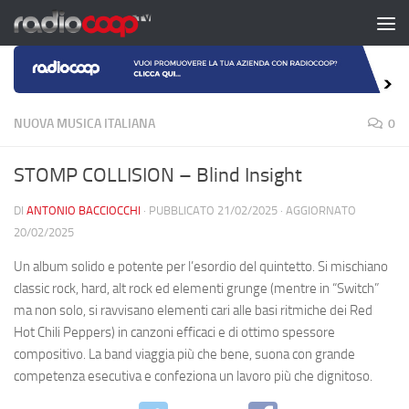
Salta al contenuto
NUOVA MUSICA ITALIANA
0
STOMP COLLISION – Blind Insight
DI
ANTONIO BACCIOCCHI
· PUBBLICATO
21/02/2025
· AGGIORNATO
20/02/2025
Un album solido e potente per l’esordio del quintetto. Si mischiano
classic rock, hard, alt rock ed elementi grunge (mentre in “Switch”
ma non solo, si ravvisano elementi cari alle basi ritmiche dei Red
Hot Chili Peppers) in canzoni efficaci e di ottimo spessore
compositivo. La band viaggia più che bene, suona con grande
competenza esecutiva e confeziona un lavoro più che dignitoso.