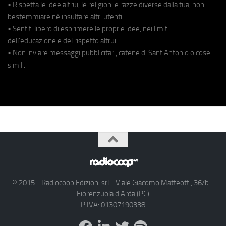
• Rispetta le idee altrui, le religioni e razze diverse dalla tua, non
bestemmiare né insultare altri utenti.
• Sentiti libero di esprimere le proprie idee, nei limiti
dell'educazione e del rispetto altrui.
• Non inviare messaggi pubblicitari, catene di Sant'Antonio o cose
simili.
© 2015 - Radiocoop Edizioni srl - Viale Giacomo Matteotti, 36/b -
Fiorenzuola d'Arda (PC)
P.IVA: 01307190338