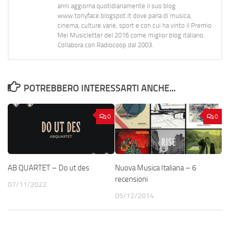
anni aggiorna quotidianamente il suo blog
www.tonyface.blogspot.it dove parla di musica,
cinema, culture varie, sport e con cui ha vinto il Premio
Mei Musicletter del 2016 come miglior blog italiano.
Collabora con Radiocoop dal 2003.
POTREBBERO INTERESSARTI ANCHE...
0
0
AB QUARTET – Do ut des
Nuova Musica Italiana – 6
recensioni
07/11/2022
05/12/2014