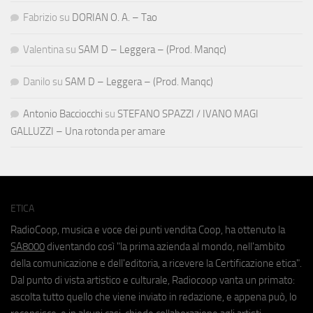
Fabrizio
su
DORIAN O. A. – Tao
Valentina
su
SAM D – Leggera – (Prod. Manqc)
Danilo
su
SAM D – Leggera – (Prod. Manqc)
Antonio Bacciocchi
su
STEFANO SPAZZI / IVANO MAGI
GALLUZZI – Una rotonda per amare
ETICA
RadioCoop, musica e voce dei punti vendita Coop, ha ottenuto la
SA8000
diventando così "la prima azienda al mondo, nell'ambito
della comunicazione e dell'editoria, a ricevere la Certificazione etica".
Dal punto di vista artistico e culturale, Radiocoop vanta un primato:
ascolta tutto quello che viene inviato in redazione, e appena può, lo