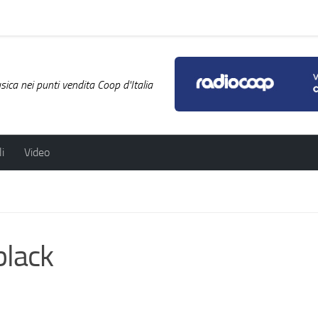
ica nei punti vendita Coop d'Italia
i
Video
black