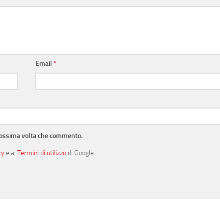
Email
*
prossima volta che commento.
cy
e ai
Termini di utilizzo
di Google.