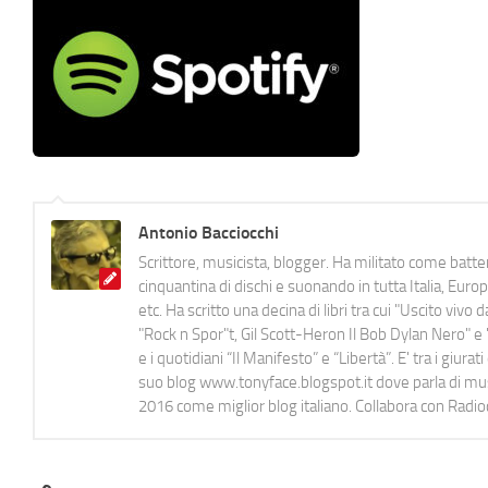
Antonio Bacciocchi
Scrittore, musicista, blogger. Ha militato come batter
cinquantina di dischi e suonando in tutta Italia, E
etc. Ha scritto una decina di libri tra cui "Uscito viv
"Rock n Spor"t, Gil Scott-Heron Il Bob Dylan Nero" e "
e i quotidiani “Il Manifesto” e “Libertà”. E' tra i gi
suo blog www.tonyface.blogspot.it dove parla di music
2016 come miglior blog italiano. Collabora con Radi