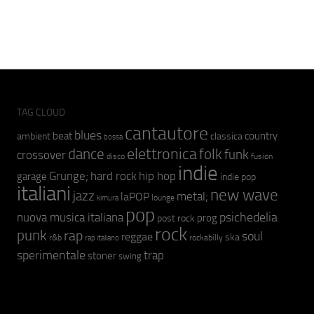
TAG CLOUD
cantautore
blues
beat
country
ambient
classica
bossa
elettronica
dance
folk
funk
crossover
fusion
disco
indie
hip hop
Grunge;
hard rock
garage
indie pop
italiani
new wave
jazz
metal;
laPOP
lounge
kimura
pop
psichedelia
nuova musica italiana
prog
post rock
rock
punk
rap
soul
reggae
ska
r&b
rockabilly
rap italiano
sperimentale
trap
stoner
swing