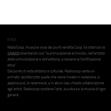
ETICA
RadioCoop, musica e voce dei punti vendita Coop, ha ottenuto la
SA8000
diventando così "la prima azienda al mondo, nell'ambito
della comunicazione e dell'editoria, a ricevere la Certificazione
etica".
Dal punto di vista artistico e culturale, Radiocoop vanta un
primato: ascolta tutto quello che viene inviato in redazione, e
appena può, lo recensisce, e in alcuni casi, chiede collaborazione
agli artisti. Radiocoop sostiene l'arte, la cultura e la musica di ogni
genere.