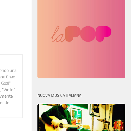
idendo una
Manu Chao
 Goal",
 "Vinile"
NUOVA MUSICA ITALIANA
namente il
er del