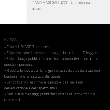
IVANO MAGI GALLUZZI – Una rotonda per
amare
NETIQUETTE
• Evita di URLARE. Ti sentiamo.
• Evita di scrivere lo stesso messaggio in più luoghi. Ti leggiamo.
• Evita in luoghi pubblici (forum, chat, community) polemiche e
questioni personali.
• Rispetta le idee altrui, le religioni e razze diverse dalla tua, non
bestemmiare né insultare altri utenti.
• Sentiti libero di esprimere le proprie idee, nei limiti
dell'educazione e del rispetto altrui.
• Non inviare messaggi pubblicitari, catene di Sant'Antonio o
cose simili.