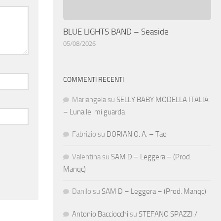
BLUE LIGHTS BAND – Seaside
05/08/2026
COMMENTI RECENTI
Mariangela
su
SELLY BABY MODELLA ITALIA
– Luna lei mi guarda
Fabrizio
su
DORIAN O. A. – Tao
Valentina
su
SAM D – Leggera – (Prod.
Manqc)
Danilo
su
SAM D – Leggera – (Prod. Manqc)
Antonio Bacciocchi
su
STEFANO SPAZZI /