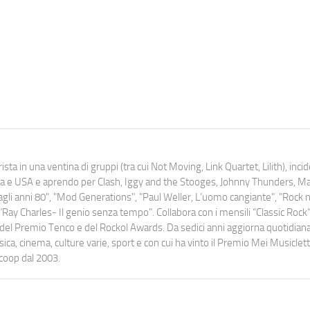
ista in una ventina di gruppi (tra cui Not Moving, Link Quartet, Lilith), inc
uropa e USA e aprendo per Clash, Iggy and the Stooges, Johnny Thunders, 
o dagli anni 80", "Mod Generations", "Paul Weller, L’uomo cangiante", "Rock n
Ray Charles- Il genio senza tempo". Collabora con i mensili “Classic Rock”,
urati del Premio Tenco e del Rockol Awards. Da sedici anni aggiorna quotidia
a, cinema, culture varie, sport e con cui ha vinto il Premio Mei Musiclett
ocoop dal 2003.