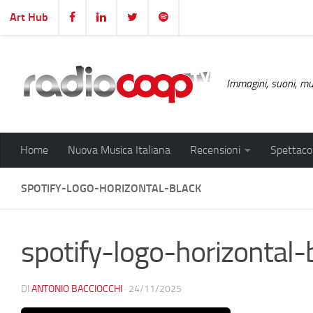
Art Hub
Salta al contenuto
Immagini, suoni, mus
Home
Nuova Musica Italiana
Recensioni
Spettacol
SPOTIFY-LOGO-HORIZONTAL-BLACK
spotify-logo-horizontal-
DI
ANTONIO BACCIOCCHI
·
24/11/2025