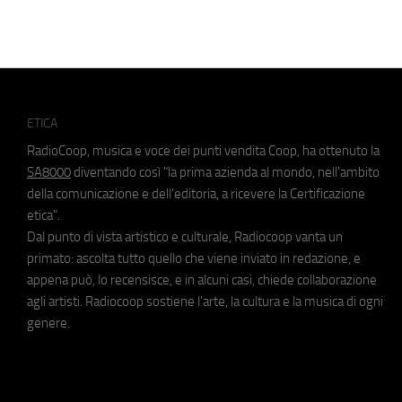
ETICA
RadioCoop, musica e voce dei punti vendita Coop, ha ottenuto la
SA8000
diventando così "la prima azienda al mondo, nell'ambito
della comunicazione e dell'editoria, a ricevere la Certificazione
etica".
Dal punto di vista artistico e culturale, Radiocoop vanta un
primato: ascolta tutto quello che viene inviato in redazione, e
appena può, lo recensisce, e in alcuni casi, chiede collaborazione
agli artisti. Radiocoop sostiene l'arte, la cultura e la musica di ogni
genere.