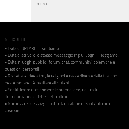
amare
NETIQUETTE
• Evita di URLARE. Ti sentiamo.
• Evita di scrivere lo stesso messaggio in più luoghi. Ti leggiamo.
• Evita in luoghi pubblici (forum, chat, community) polemiche e
questioni personali.
• Rispetta le idee altrui, le religioni e razze diverse dalla tua, non
bestemmiare né insultare altri utenti.
• Sentiti libero di esprimere le proprie idee, nei limiti
dell'educazione e del rispetto altrui.
• Non inviare messaggi pubblicitari, catene di Sant'Antonio o
cose simili.