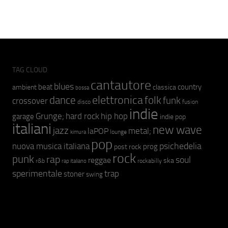
TAG CLOUD
cantautore
blues
beat
country
ambient
classica
bossa
elettronica
dance
folk
funk
crossover
fusion
disco
indie
hip hop
Grunge;
hard rock
garage
indie pop
italiani
new wave
jazz
metal;
laPOP
lounge
kimura
pop
psichedelia
nuova musica italiana
prog
post rock
rock
punk
rap
soul
reggae
ska
r&b
rockabilly
rap italiano
sperimentale
trap
stoner
swing