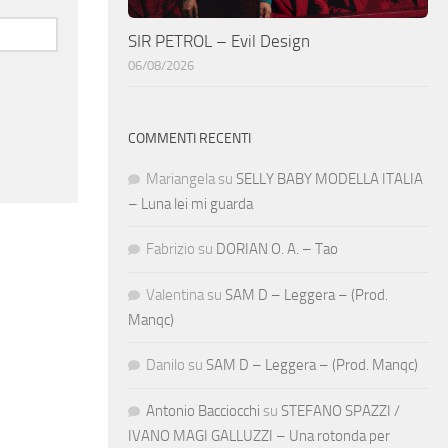
SIR PETROL – Evil Design
06/08/2026
COMMENTI RECENTI
Mariangela
su
SELLY BABY MODELLA ITALIA
– Luna lei mi guarda
Fabrizio
su
DORIAN O. A. – Tao
Valentina
su
SAM D – Leggera – (Prod.
Manqc)
Danilo
su
SAM D – Leggera – (Prod. Manqc)
Antonio Bacciocchi
su
STEFANO SPAZZI /
IVANO MAGI GALLUZZI – Una rotonda per