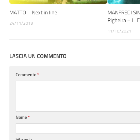
MATTO – Next in line
MANFREDI SIM
Righeira – L’ 
24/11/2019
11/10/2021
LASCIA UN COMMENTO
Commento
*
Nome
*
Sito web